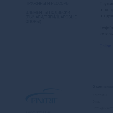
ПРУЖИНЫ И РЕССОРЫ
Пружин
от кор
ЭЛЕМЕНТЫ ПОДВЕСКИ
отгруз
(РЫЧАГИ/ТЯГИ/ШАРОВЫЕ
ОПОРЫ)
Lesjof
которы
Online
О компании
Контакты
О нас
Сотрудничест
8 (800) 777-85-48