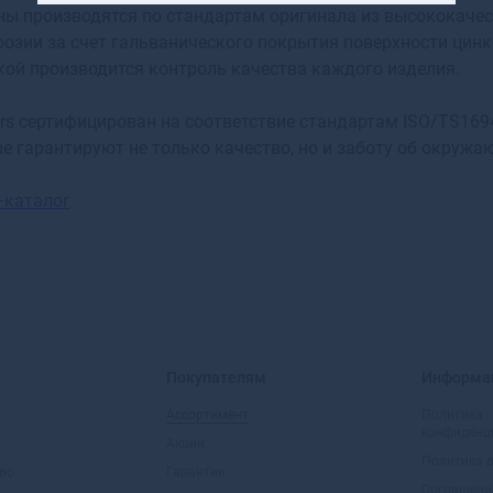
ы производятся по стандартам оригинала из высококаче
Ангарск
розии за счет гальванического покрытия поверхности цин
Андреаполь
кой производится контроль качества каждого изделия.
Анжеро-Судженск
Анива
ors сертифицирован на соответствие стандартам ISO/TS1694
Апатиты
е гарантируют не только качество, но и заботу об окружа
Апрелевка
Апшеронск
—каталог
Арамиль
Аргун
Ардатов
Ардон
Арзамас
Аркадак
Армавир
Покупателям
Информа
Армянск
Арсеньев
Ассортимент
Политика
конфиденц
Арск
Акции
Политика 
Артем
во
Гарантии
Артемовск
Соглашени