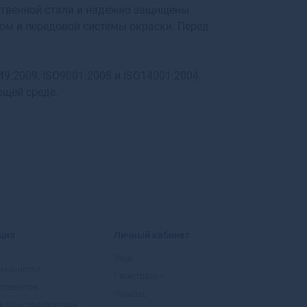
ственной стали и надежно защищены
Белогорск
ком и передовой системы окраски. Перед
Белозерск
Белокуриха
Беломорск
9:2009, ISO9001:2008 и ISO14001:2004,
Белорецк
ющей среде.
Белореченск
Белоусово
Белоярский
Белый
Бердск
Березники
Березовский
Березовский
Беслан
ция
Личный кабинет
Бийск
Бикин
Вход
иальности
Билибино
Регистрация
возвратов
Биробиджан
Помощь
Бирск
е об использовании