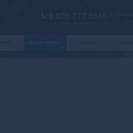
8 800 777 8548
Стать 
Ста
Круглосуточно. Бесплатно по России.
Выбор города
ЕРВИС
АССОРТИМЕНТ
АКЦИИ
НОВО
А
Москва
Санкт-Петербург
Абаза
Курск
Абакан
Воронеж
Абдулино
Краснодар
Абинск
Новосибирск
Агидель
Астрахань
Агрыз
Волгоград
Адыгейск
Екатеринбург
Азнакаево
Ижевск
Азов
Казань
Ак-Довурак