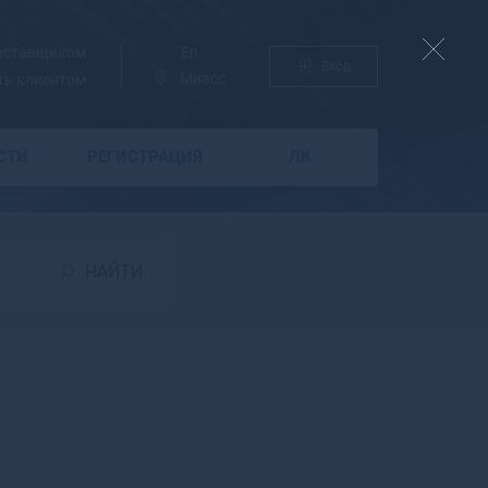
поставщиком
Ру
En
Вход
Миасс
ть клиентом
СТИ
РЕГИСТРАЦИЯ
ЛК
Б
Бабаево
Бабушкин
НАЙТИ
Бавлы
Багратионовск
Байкальск
Баймак
Бакал
Баксан
Балабаново
Балаково