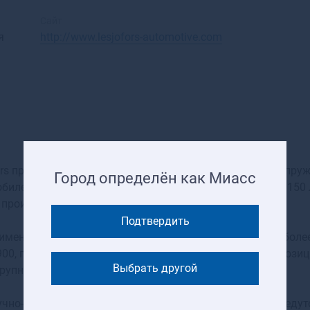
Красноярск
Аксай
Нижний Новгород
Алагир
Сайт
я
http://www.lesjofors-automotive.com
Омск
Алапаевск
Оренбург
Алатырь
Пенза
Алдан
Пермь
Алейск
Ростов-на-Дону
Александров
Рязань
Александровск
Самара
Александровск-
Саратов
Сахалинский
ors производит один из самых широких ассортиментов пру
Ставрополь
Алексеевка
Город определён как Миасс
билей. Опыт изготовления пружин насчитывает более 150 л
Тюмень
Алексин
 производителем пружин для автомобильного рынка.
Уфа
Алзамай
Челябинск
Алупка
Подтвердить
имент автомобильных пружин подвески насчитывает более
Ярославль
Алушта
900, газовых пружин более 1500 и рессор — более 250 позиц
Альметьевск
Выбрать другой
крупные компании: Volvo, Saab, Scania.
Амурск
Анадырь
учно-исследовательские и производственные работы ведут
Анапа