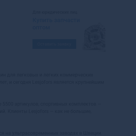
Балахна
Балашиха
Для юридических лиц
Балашов
Купить запчасти
Балей
оптом
Балтийск
Барабинск
Оставить заявку
Барнаул
Барыш
Батайск
Бахчисарай
жин для легковых и легких коммерческих
Бежецк
ет, и сегодня Lesjofors является крупнейшим
Белая Калитва
Белая Холуница
Белгород
 5500 артикулов, спортивных комплектов —
Белебей
ий. Клиенты Lesjofors — как не большие,
Белев
Белинский
Белово
ся на ультрасовременных заводах в Швеции.
Белогорск