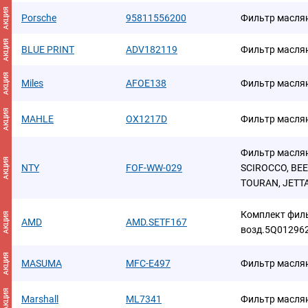
АКЦИЯ
Porsche
95811556200
Фильтр масля
АКЦИЯ
BLUE PRINT
ADV182119
Фильтр масля
АКЦИЯ
Miles
AFOE138
Фильтр масля
АКЦИЯ
MAHLE
OX1217D
Фильтр масля
Фильтр маслян
АКЦИЯ
NTY
FOF-WW-029
SCIROCCO, BEE
TOURAN, JETTA,
Комплект филь
АКЦИЯ
AMD
AMD.SETF167
возд.5Q012962
АКЦИЯ
MASUMA
MFC-E497
Фильтр масля
АКЦИЯ
Marshall
ML7341
Фильтр масля