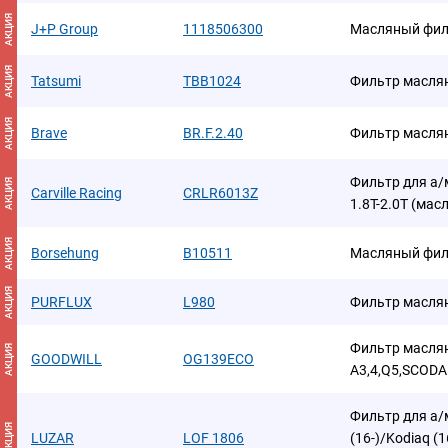
АКЦИЯ
J+P Group
1118506300
Масляный фил
АКЦИЯ
Tatsumi
TBB1024
Фильтр масля
АКЦИЯ
Brave
BR.F.2.40
Фильтр масля
Фильтр для а/м
АКЦИЯ
Carville Racing
CRLR6013Z
1.8T-2.0T (ма
АКЦИЯ
Borsehung
B10511
Масляный фил
АКЦИЯ
PURFLUX
L980
Фильтр масля
Фильтр маслян
АКЦИЯ
GOODWILL
OG139ECO
A3,4,Q5,SCODA O
Фильтр для а/м
АКЦИЯ
LUZAR
LOF 1806
(16-)/Kodiaq (1