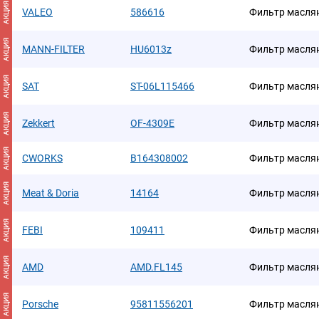
АКЦИЯ
VALEO
586616
Фильтр маслян
АКЦИЯ
MANN-FILTER
HU6013z
Фильтр масля
АКЦИЯ
SAT
ST-06L115466
Фильтр масля
АКЦИЯ
Zekkert
OF-4309E
Фильтр масля
АКЦИЯ
CWORKS
B164308002
Фильтр масля
АКЦИЯ
Meat & Doria
14164
Фильтр масля
АКЦИЯ
FEBI
109411
Фильтр масля
АКЦИЯ
AMD
AMD.FL145
Фильтр масля
АКЦИЯ
Porsche
95811556201
Фильтр масля