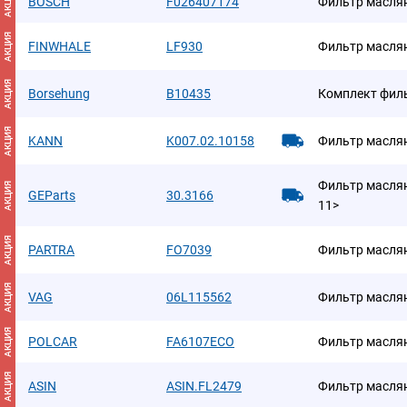
АКЦИЯ
BOSCH
F026407174
Фильтр масля
АКЦИЯ
FINWHALE
LF930
Фильтр масля
АКЦИЯ
Borsehung
B10435
Комплект фил
АКЦИЯ
KANN
K007.02.10158
Фильтр масля
Фильтр маслян
АКЦИЯ
GEParts
30.3166
11>
АКЦИЯ
PARTRA
FO7039
Фильтр масля
АКЦИЯ
VAG
06L115562
Фильтр масля
АКЦИЯ
POLCAR
FA6107ECO
Фильтр масля
АКЦИЯ
ASIN
ASIN.FL2479
Фильтр масля