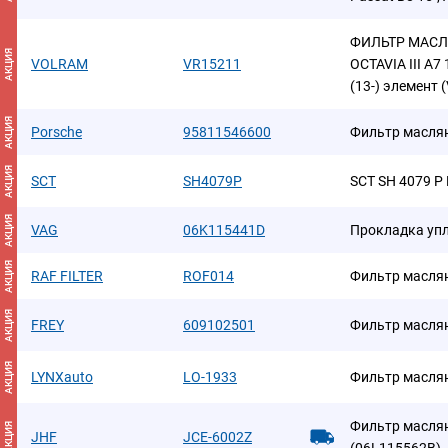
ФИЛЬТР МАСЛ
АКЦИЯ
VOLRAM
VR15211
OCTAVIA III A7 
(13-) элемент
АКЦИЯ
Porsche
95811546600
Фильтр масля
АКЦИЯ
SCT
SH4079P
SCT SH 4079 
АКЦИЯ
VAG
06K115441D
Прокладка уп
АКЦИЯ
RAF FILTER
ROF014
Фильтр масля
АКЦИЯ
FREY
609102501
Фильтр масля
АКЦИЯ
LYNXauto
LO-1933
Фильтр масля
Фильтр масля
АКЦИЯ
JHF
JCE-6002Z