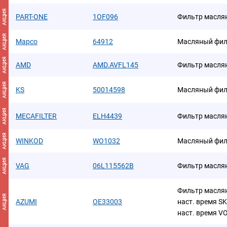
АКЦИЯ
PART-ONE
1OF096
Фильтр масля
АКЦИЯ
Mapco
64912
Масляный фил
АКЦИЯ
AMD
AMD.AVFL145
Фильтр масля
АКЦИЯ
KS
50014598
Масляный фил
АКЦИЯ
MECAFILTER
ELH4439
Фильтр масля
АКЦИЯ
WINKOD
WO1032
Масляный фил
АКЦИЯ
VAG
06L115562B
Фильтр масля
Фильтр маслян
АКЦИЯ
AZUMI
OE33003
наст. время SK
наст. время 