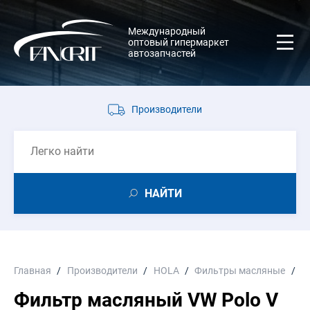
Международный
оптовый гипермаркет
автозапчастей
Производители
НАЙТИ
Главная
Производители
HOLA
Фильтры масляные
Фи
Фильтр масляный VW Polo V