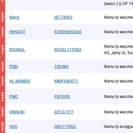
(масл.) (LOF 1
АКЦИЯ
Iberis
IB774092
Фильтр масля
АКЦИЯ
HENGST
E358H03D246
Фильтр масля
Фильтр маслян
АКЦИЯ
RIGINAL
RG06L115562
VII, Jetta VI, T
АКЦИЯ
FEBI
100489
Фильтр масля
АКЦИЯ
HL MANDO
MMF040071
Фильтр масля
АКЦИЯ
PMC
PBT-008
Фильтр масля
АКЦИЯ
ONNURI
GFLG-377
Фильтр масля
АКЦИЯ
VAG
06K115562
Фильтp возду