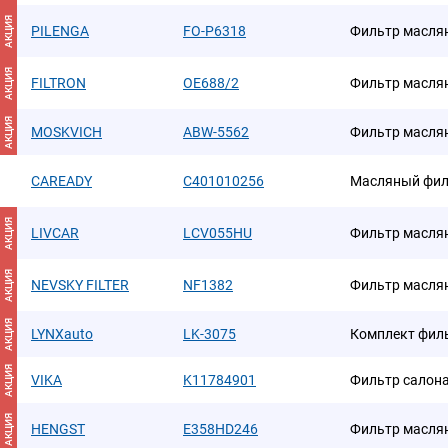
АКЦИЯ
PILENGA
FO-P6318
Фильтр масля
АКЦИЯ
FILTRON
OE688/2
Фильтр масля
АКЦИЯ
MOSKVICH
ABW-5562
Фильтр масля
CAREADY
C401010256
Масляный фил
АКЦИЯ
LIVCAR
LCV055HU
Фильтр масля
АКЦИЯ
NEVSKY FILTER
NF1382
Фильтр масля
АКЦИЯ
LYNXauto
LK-3075
Комплект фил
АКЦИЯ
VIKA
K11784901
Фильтр салон
АКЦИЯ
HENGST
E358HD246
Фильтр масля