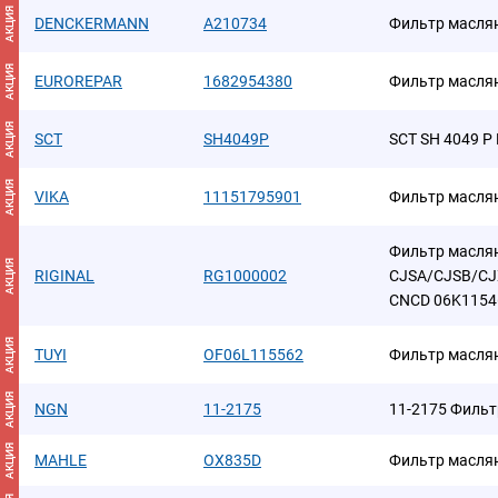
АКЦИЯ
DENCKERMANN
A210734
Фильтр масля
АКЦИЯ
EUROREPAR
1682954380
Фильтр масля
АКЦИЯ
SCT
SH4049P
SCT SH 4049 
АКЦИЯ
VIKA
11151795901
Фильтр масля
Фильтр масля
АКЦИЯ
RIGINAL
RG1000002
CJSA/CJSB/C
CNCD 06K1154
АКЦИЯ
TUYI
OF06L115562
Фильтр масля
АКЦИЯ
NGN
11-2175
11-2175 Филь
АКЦИЯ
MAHLE
OX835D
Фильтр масля