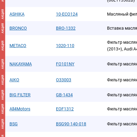
(06L115562B)
АКЦИЯ
ASHIKA
10-ECO124
Масляный фил
АКЦИЯ
BRONCO
BRO-1332
Вставка масл
Фильтр маслян
АКЦИЯ
METACO
1020-110
(2013>), Audi A
АКЦИЯ
NAKAYAMA
FO101NY
Фильтр масля
АКЦИЯ
AIKO
O33003
Фильтр масля
АКЦИЯ
BIG FILTER
GB-1434
Фильтр масля
АКЦИЯ
All4Motors
EOF1312
Фильтр масля
АКЦИЯ
BSG
BSG90-140-018
Фильтр масля