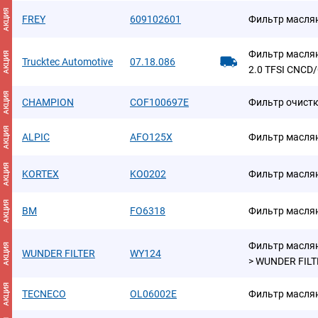
АКЦИЯ
FREY
609102601
Фильтр масля
Фильтр маслян
АКЦИЯ
Trucktec Automotive
07.18.086
2.0 TFSI CNCD/
АКЦИЯ
CHAMPION
COF100697E
Фильтр очист
АКЦИЯ
ALPIC
AFO125X
Фильтр масля
АКЦИЯ
KORTEX
KO0202
Фильтр маслян
АКЦИЯ
BM
FO6318
Фильтр масля
Фильтр маслян
АКЦИЯ
WUNDER FILTER
WY124
> WUNDER FILT
АКЦИЯ
TECNECO
OL06002E
Фильтр масля