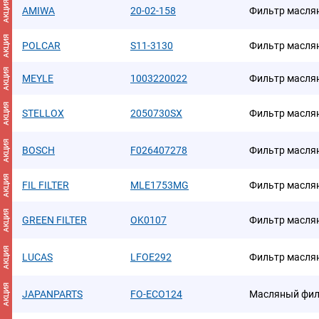
АКЦИЯ
AMIWA
20-02-158
Фильтр масля
АКЦИЯ
POLCAR
S11-3130
Фильтр масля
АКЦИЯ
MEYLE
1003220022
Фильтр масля
АКЦИЯ
STELLOX
2050730SX
Фильтр маслян
АКЦИЯ
BOSCH
F026407278
Фильтр маслян
АКЦИЯ
FIL FILTER
MLE1753MG
Фильтр масля
АКЦИЯ
GREEN FILTER
OK0107
Фильтр масля
АКЦИЯ
LUCAS
LFOE292
Фильтр масля
АКЦИЯ
JAPANPARTS
FO-ECO124
Масляный фил