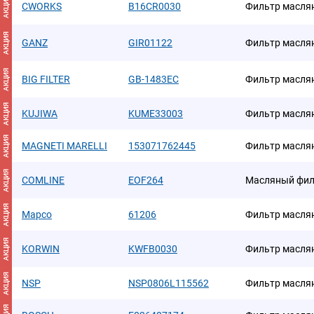
АКЦИЯ
CWORKS
B16CR0030
Фильтр масля
АКЦИЯ
GANZ
GIR01122
Фильтр масля
АКЦИЯ
BIG FILTER
GB-1483EC
Фильтр масля
АКЦИЯ
KUJIWA
KUME33003
Фильтр масля
АКЦИЯ
MAGNETI MARELLI
153071762445
Фильтр масля
АКЦИЯ
COMLINE
EOF264
Масляный фил
АКЦИЯ
Mapco
61206
Фильтр масля
АКЦИЯ
KORWIN
KWFB0030
Фильтр масля
АКЦИЯ
NSP
NSP0806L115562
Фильтр масля