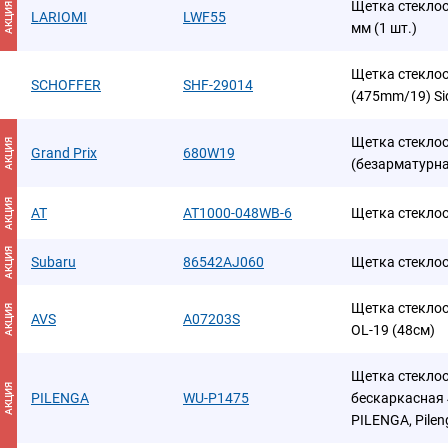
Щетка стеклоо
АКЦИЯ
LARIOMI
LWF55
мм (1 шт.)
Щетка стекло
SCHOFFER
SHF-29014
(475mm/19) S
Щетка стеклоо
АКЦИЯ
Grand Prix
680W19
(безарматурн
АКЦИЯ
AT
AT1000-048WB-6
Щетка стекло
АКЦИЯ
Subaru
86542AJ060
Щетка стекло
Щетка стеклоо
АКЦИЯ
AVS
A07203S
OL-19 (48см)
Щетка стекло
АКЦИЯ
PILENGA
WU-P1475
бескаркасная
PILENGA, Pilen