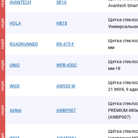
АКЦИЯ
AVANTECH
SR16
Avantech Smar
Щетка стеклоо
АКЦИЯ
HOLA
HB18
Универсальная
Щетка стеклоо
АКЦИЯ
ROADRUNNER
RR-475-F
мм
Щетка стеклоо
АКЦИЯ
UNIO
WPB-450C
мм-18
Щётка стекло
АКЦИЯ
WIIIX
AW530-W
21 WIIIX, 9 ад
Щетка стеклоо
АКЦИЯ
Airline
AWBP007
PREMIUM 480мм
(AWBP007)
Щётка стекло