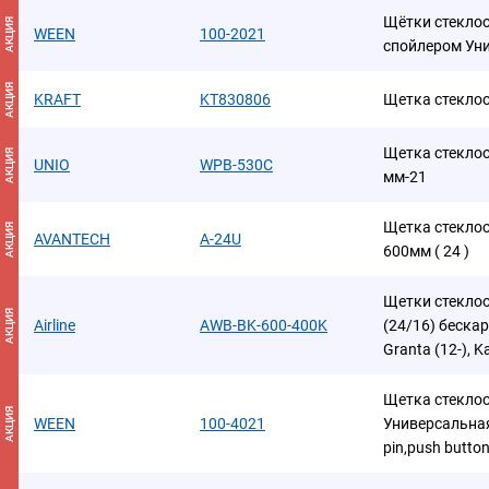
Щётки стеклоо
АКЦИЯ
WEEN
100-2021
спойлером Уни
АКЦИЯ
KRAFT
KT830806
Щетка стекло
Щетка стеклоо
АКЦИЯ
UNIO
WPB-530C
мм-21
Щетка стеклоо
АКЦИЯ
AVANTECH
A-24U
600мм ( 24 )
Щетки стекло
АКЦИЯ
Airline
AWB-BK-600-400K
(24/16) беска
Granta (12-), Ka
Щетка стекло
АКЦИЯ
WEEN
100-4021
Универсальная
pin,push button