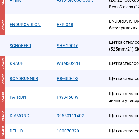
АКЦИЯ
Airline
AWB-BK-650-550K
(26/22) беска
Benz S-class (13
ENDUROVISION
АКЦИЯ
ENDUROVISION
EFR-048
бескаркасная
Щетка стекло
SCHOFFER
SHF-29016
(525mm/21) S
АКЦИЯ
KRAUF
WBM3022H
Щеткастеклоо
АКЦИЯ
ROADRUNNER
RR-480-F-S
Щетка стеклоо
Щетка стекло
АКЦИЯ
PATRON
PWB460-W
зимняя универ
АКЦИЯ
DIAMOND
99550111402
Щётка стекло
АКЦИЯ
DELLO
100070320
Щётки стекло