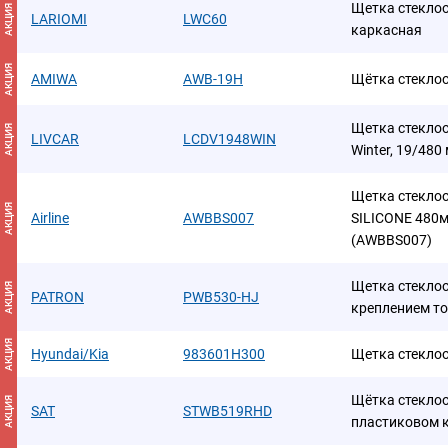
Щетка стеклоо
АКЦИЯ
LARIOMI
LWC60
каркасная
АКЦИЯ
AMIWA
AWB-19H
Щётка стекло
Щетка стеклоо
АКЦИЯ
LIVCAR
LCDV1948WIN
Winter, 19/480
Щетка стеклоо
АКЦИЯ
Airline
AWBBS007
SILICONE 480м
(AWBBS007)
Щетка стеклоо
АКЦИЯ
PATRON
PWB530-HJ
креплением т
АКЦИЯ
Hyundai/Kia
983601H300
Щетка стекло
Щётка стеклоо
АКЦИЯ
SAT
STWB519RHD
пластиковом 