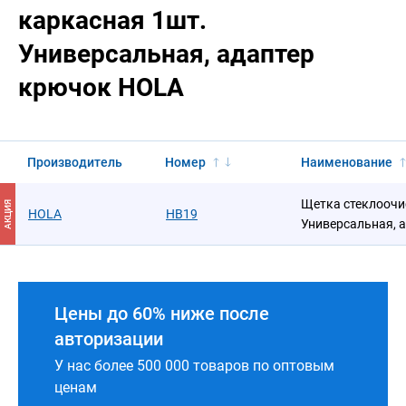
каркасная 1шт.
Универсальная, адаптер
крючок HOLA
Производитель
Номер
Наименование
Щетка стеклоочи
АКЦИЯ
HOLA
HB19
Универсальная, 
Цены до 60% ниже после
авторизации
У нас более 500 000 товаров по оптовым
ценам