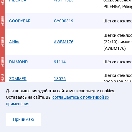
АКЦИЯ
PILENGA
WU-P1525
бескаркасная
PILENGA, Pilen
АКЦИЯ
GOODYEAR
GY000319
Щетка стекло
Щетки стеклоо
АКЦИЯ
Airline
AWBM176
(22/19) зимни
(AWBM176)
АКЦИЯ
DIAMOND
91114
Щётки стеклоо
Щетка стеклоо
АКЦИЯ
ZOMMER
18076
3302,2108-21
Для повышения удобства сайта мы используем cookies.
Щетка стеклоо
Оставаясь на сайте, Вы
соглашаетесь с политикой их
АКЦИЯ
HOLA
HQ19
Универсальная
применения
.
pin,top lock,pin
Принимаю
Щетка стеклоо
АКЦИЯ
HOLA
HB24
Универсальная