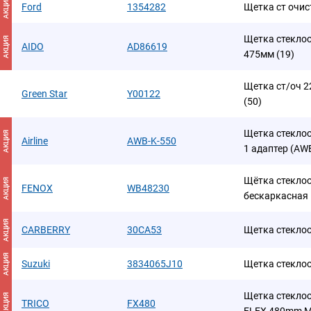
АКЦИЯ
Ford
1354282
Щетка ст очист
Щетка стекло
АКЦИЯ
AIDO
AD86619
475мм (19)
Щетка ст/оч 22
Green Star
Y00122
(50)
Щетка стеклоо
АКЦИЯ
Airline
AWB-K-550
1 адаптер (AW
Щётка стеклоо
АКЦИЯ
FENOX
WB48230
бескаркасная
АКЦИЯ
CARBERRY
30CA53
Щетка стеклоо
АКЦИЯ
Suzuki
3834065J10
Щетка стекло
Щетка стекло
АКЦИЯ
TRICO
FX480