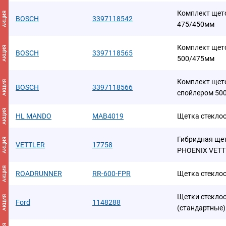
Комплект щето
АКЦИЯ
BOSCH
3397118542
475/450мм
Комплект щето
АКЦИЯ
BOSCH
3397118565
500/475мм
Комплект щето
АКЦИЯ
BOSCH
3397118566
спойлером 50
АКЦИЯ
HL MANDO
MAB4019
Щетка стеклоо
Гибридная щет
АКЦИЯ
VETTLER
17758
PHOENIX VETT
АКЦИЯ
ROADRUNNER
RR-600-FPR
Щетка стекло
Щетки стеклоо
АКЦИЯ
Ford
1148288
(стандартные)