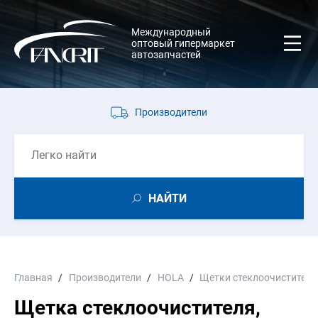
Международный
оптовый гипермаркет
автозапчастей
Производители
НАЙТИ
Главная
Производители
HOLA
Щетки стеклоочистител
Щетка стеклоочистителя,