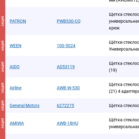
мм (AWBM012
Щетка стекло
АКЦИЯ
PATRON
PWB530-CQ
универсальная
крюк
Щётки стеклоо
АКЦИЯ
WEEN
100-5024
Универсальная
Щетка стекло
АКЦИЯ
AIDO
AD53119
(19)
Щетка стеклоо
АКЦИЯ
Airline
AWB-W-530
(21) 4 адапте
АКЦИЯ
General Motors
6272275
Щетка стеклооч
Щётка стекло
АКЦИЯ
AMIWA
AWB-18HU
универсальна