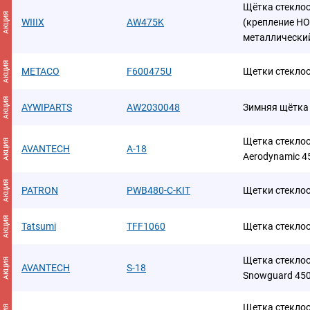
Щётка стекло
АКЦИЯ
WIIIX
AW475K
(крепление HO
металлический
АКЦИЯ
METACO
F600475U
Щетки стеклоо
АКЦИЯ
AYWIPARTS
AW2030048
Зимняя щётка
Щетка стеклоо
АКЦИЯ
AVANTECH
A-18
Aerodynamic 45
АКЦИЯ
PATRON
PWB480-C-KIT
Щетки стекло
АКЦИЯ
Tatsumi
TFF1060
Щетка стекло
Щетка стеклоо
АКЦИЯ
AVANTECH
S-18
Snowguard 450
Щетка стекло