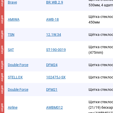
АКЦИЯ
Brave
BR.WB.2.9
530мм, 4 адап
Щётка стекло
АКЦИЯ
AMIWA
AWB-18
450мм
АКЦИЯ
TSN
12.1W.34
Щётка стекло
Щетка стеклоо
АКЦИЯ
SAT
ST-190-0019
(475mm)
АКЦИЯ
Double Force
DFM24
Щетка стеклоо
АКЦИЯ
STELLOX
102475J-SX
Щетка стекло
АКЦИЯ
Double Force
DFM21
Щетка стеклоо
Щетки стеклоо
АКЦИЯ
Airline
AWBM012
(21/19) бескар