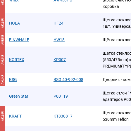
АКЦИЯ
WIIIX
AW450HU
(крепление HO
коробка
Щетка стеклоо
АКЦИЯ
HOLA
HF24
1шт. Универса
АКЦИЯ
FINWHALE
HW18
Щётка стекло
Щетка стеклоо
АКЦИЯ
KORTEX
KP007
(550/475mm) к
PREMIUM(TYPE
АКЦИЯ
BSG
BSG 40-992-008
Дворник - ком
Щетка ст/оч 19
Green Star
P00119
адаптеров P0
Щетка стекло
АКЦИЯ
KRAFT
KT830817
530mm Teflon