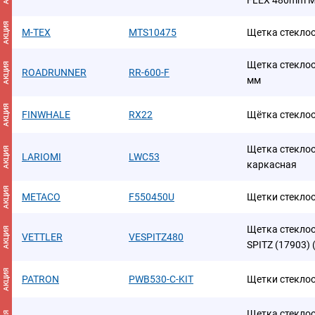
FLEX 480mm Mul
АКЦИЯ
M-TEX
MTS10475
Щетка стекло
Щетка стеклоо
АКЦИЯ
ROADRUNNER
RR-600-F
мм
АКЦИЯ
FINWHALE
RX22
Щётка стекло
Щетка стеклоо
АКЦИЯ
LARIOMI
LWC53
каркасная
АКЦИЯ
METACO
F550450U
Щетки стеклоо
Щетка стеклоо
АКЦИЯ
VETTLER
VESPITZ480
SPITZ (17903)
АКЦИЯ
PATRON
PWB530-C-KIT
Щетки стекло
Щетка стекло