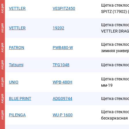
Щетка стеклоо
АКЦИЯ
VETTLER
VESPITZ450
SPITZ (17902)
Щетка стеклоо
АКЦИЯ
VETTLER
19202
VETTLER DRA
Щетка стекло
АКЦИЯ
PATRON
PWB480-W
зимняя универ
АКЦИЯ
Tatsumi
TFG1048
Щетка стекло
Щетка стеклоо
АКЦИЯ
UNIO
WPB-480H
мм-19
АКЦИЯ
BLUE PRINT
ADG09744
Щетка стекло
Щетка стекло
АКЦИЯ
PILENGA
WU-P 1600
бескаркасная