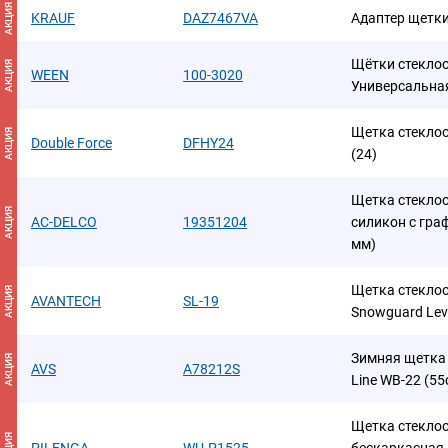
АКЦИЯ
KRAUF
DAZ7467VA
Адаптер щетки
Щётки стеклоо
АКЦИЯ
WEEN
100-3020
Универсальная
Щетка стеклоо
АКЦИЯ
Double Force
DFHY24
(24)
Щетка стеклоо
АКЦИЯ
AC-DELCO
19351204
силикон с гра
мм)
Щетка стеклоо
АКЦИЯ
AVANTECH
SL-19
Snowguard Leve
Зимняя щетка 
АКЦИЯ
AVS
A78212S
Line WB-22 (55
Щетка стекло