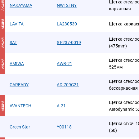
Щетка стекло
АКЦИЯ
NAKAYAMA
NW121NY
каркасная
АКЦИЯ
LAVITA
LA230530
Щетка каркас
Щетка стеклоо
АКЦИЯ
SAT
ST-237-0019
(475mm)
Щётка стекло
АКЦИЯ
AMIWA
AWB-21
525мм
Щетка стекло
CAREADY
AD-709C21
бескаркасная 
Щетка стеклоо
АКЦИЯ
AVANTECH
A-21
Aerodynamic 52
Щетка ст/оч 18
Green Star
Y00118
(50)