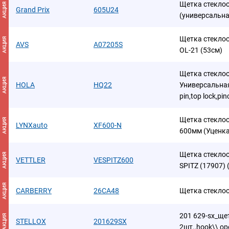
Щетка стекло
АКЦИЯ
Grand Prix
605U24
(универсальна
Щетка стеклоо
АКЦИЯ
AVS
A07205S
OL-21 (53см)
Щетка стеклоо
АКЦИЯ
HOLA
HQ22
Универсальная
pin,top lock,pin
Щетка стеклоо
АКЦИЯ
LYNXauto
XF600-N
600мм (Уценка
Щетка стеклоо
АКЦИЯ
VETTLER
VESPITZ600
SPITZ (17907)
АКЦИЯ
CARBERRY
26CA48
Щетка стеклоо
201 629-sx_щет
АКЦИЯ
STELLOX
201629SX
2шт.,hook\\ ope