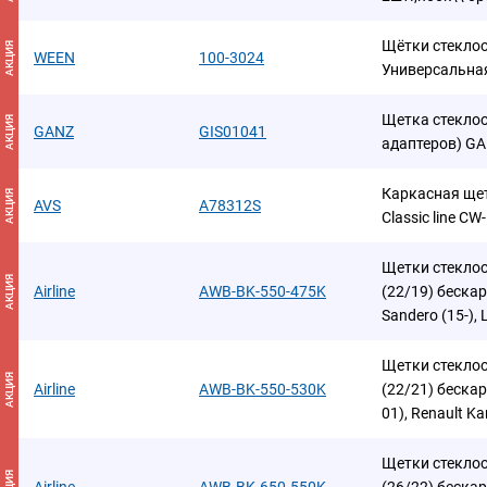
Щётки стеклоо
АКЦИЯ
WEEN
100-3024
Универсальная
Щетка стекло
АКЦИЯ
GANZ
GIS01041
адаптеров) G
Каркасная щет
АКЦИЯ
AVS
A78312S
Classic line CW
Щетки стекло
АКЦИЯ
Airline
AWB-BK-550-475K
(22/19) беска
Sandero (15-),
Щетки стекло
АКЦИЯ
Airline
AWB-BK-550-530K
(22/21) бескар
01), Renault K
Щетки стекло