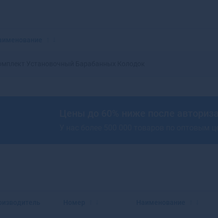
Красноярск
Аксай
Нижний Новгород
Алагир
Омск
Алапаевск
Оренбург
Алатырь
аименование
Пенза
Алдан
Пермь
Алейск
омплект Установочный Барабанных Колодок
Ростов-на-Дону
Александров
Рязань
Александровск
Самара
Александровск-
Саратов
Сахалинский
Цены до 60% ниже после авториз
Ставрополь
Алексеевка
У нас более 500 000 товаров по оптовым 
Тюмень
Алексин
Уфа
Алзамай
Челябинск
Алупка
Ярославль
Алушта
Альметьевск
Амурск
Анадырь
оизводитель
Номер
Наименование
Анапа