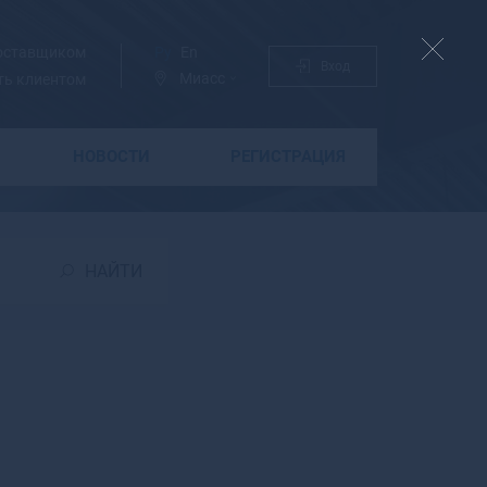
поставщиком
Ру
En
Вход
Миасс
ть клиентом
НОВОСТИ
РЕГИСТРАЦИЯ
Б
Бабаево
Бабушкин
НАЙТИ
Бавлы
Багратионовск
Байкальск
Баймак
Бакал
Баксан
Балабаново
Балаково