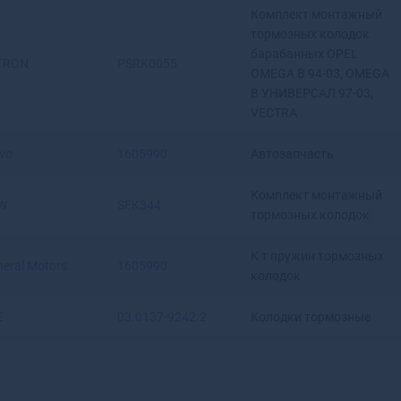
Комплект монтажный
Артемовский
тормозных колодок
Архангельск
барабанных OPEL
Асбест
TRON
PSRK0055
OMEGA B 94-03, OMEGA
Асино
B УНИВЕРСАЛ 97-03,
Астрахань
VECTRA
Аткарск
Ахтубинск
vo
1605990
Автозапчасть
Ахтубинск-7
Ачинск
Комплект монтажный
W
SFK344
Аша
тормозных колодок
К т пружин тормозных
eral Motors
1605990
колодок
E
03.0137-9242.2
Колодки тормозные