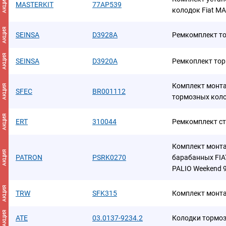
АКЦИЯ
MASTERKIT
77AP539
колодок Fiat MA
АКЦИЯ
SEINSA
D3928A
Ремкомплект т
АКЦИЯ
SEINSA
D3920A
Ремкоплект то
Комплект монт
АКЦИЯ
SFEC
BR001112
тормозных кол
АКЦИЯ
ERT
310044
Ремкомплект ст
Комплект монт
АКЦИЯ
PATRON
PSRK0270
барабанных FIAT
PALIO Weekend 9
АКЦИЯ
TRW
SFK315
Комплект монт
АКЦИЯ
ATE
03.0137-9234.2
Колодки тормо