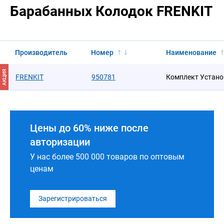
Барабанных Колодок FRENKIT
Производитель
Номер
Наименование
АКЦИЯ
FRENKIT
950781
Комплект Устан
Цены до 60% ниже после
авторизации
У нас более 500 000 товаров по оптовым
ценам
Зарегистрироваться