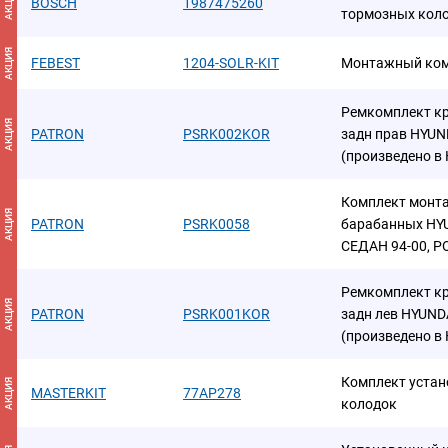
АКЦИЯ
BOSCH
1987475260
тормозных кол
АКЦИЯ
FEBEST
1204-SOLR-KIT
Монтажный ком
Ремкомплект к
АКЦИЯ
PATRON
PSRK002KOR
задн прав HYUN
(произведено в
Комплект монт
АКЦИЯ
PATRON
PSRK0058
барабанных HYU
СЕДАН 94-00, P
Ремкомплект к
АКЦИЯ
PATRON
PSRK001KOR
задн лев HYUND
(произведено в
Комплект уста
АКЦИЯ
MASTERKIT
77AP278
колодок