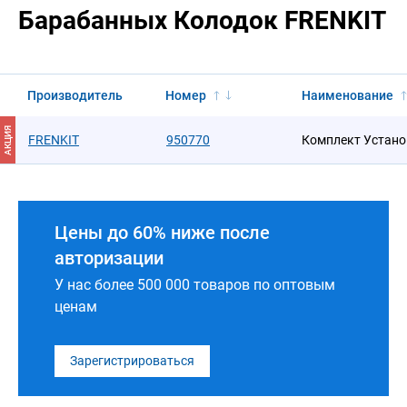
Барабанных Колодок FRENKIT
Производитель
Номер
Наименование
АКЦИЯ
FRENKIT
950770
Комплект Устан
Цены до 60% ниже после
авторизации
У нас более 500 000 товаров по оптовым
ценам
Зарегистрироваться