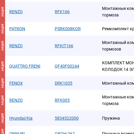
Монтажные ком
АКЦИЯ
RENZO
RFK166
тормоза
АКЦИЯ
PATRON
PSRK008KOR
Ремкомплект к
Монтажный ком
АКЦИЯ
RENZO
RFKIT166
тормозов
КОМПЛЕКТ МО
АКЦИЯ
QUATTRO FRENI
QF40F00244
КОЛОДОК 14 Э
АКЦИЯ
FENOX
DRK1035
Монтажный ком
Монтажные ком
АКЦИЯ
RENZO
RFK005
тормоза
АКЦИЯ
Hyundai/Kia
5834522000
Пружина
АКЦИЯ
ONNURI
GBOH-267
Пружина возвр