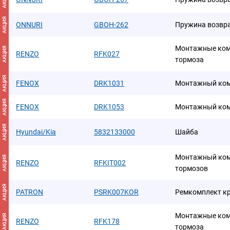
АКЦИЯ
ONNURI
GBOH-262
Пружина возвр
Монтажные ком
АКЦИЯ
RENZO
RFK027
тормоза
АКЦИЯ
FENOX
DRK1031
Монтажный ком
АКЦИЯ
FENOX
DRK1053
Монтажный ком
АКЦИЯ
Hyundai/Kia
5832133000
Шайба
Монтажный ком
АКЦИЯ
RENZO
RFKIT002
тормозов
АКЦИЯ
PATRON
PSRK007KOR
Ремкомплект к
Монтажные ком
АКЦИЯ
RENZO
RFK178
тормоза