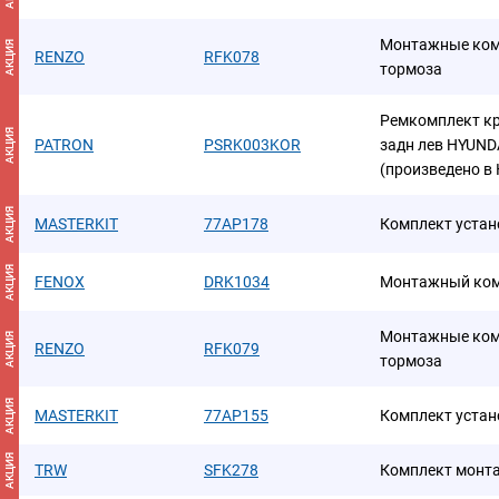
Монтажные ком
АКЦИЯ
RENZO
RFK078
тормоза
Ремкомплект к
АКЦИЯ
PATRON
PSRK003KOR
задн лев HYUND
(произведено в 
АКЦИЯ
MASTERKIT
77AP178
Комплект уста
АКЦИЯ
FENOX
DRK1034
Монтажный ком
Монтажные ком
АКЦИЯ
RENZO
RFK079
тормоза
АКЦИЯ
MASTERKIT
77AP155
Комплект уста
АКЦИЯ
TRW
SFK278
Комплект монт