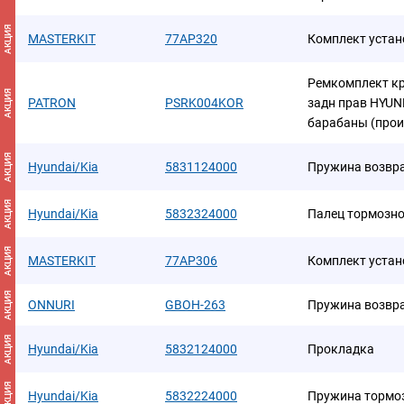
АКЦИЯ
MASTERKIT
77AP320
Комплект уста
Ремкомплект к
АКЦИЯ
PATRON
PSRK004KOR
задн прав HYUND
барабаны (прои
АКЦИЯ
Hyundai/Kia
5831124000
Пружина возвра
АКЦИЯ
Hyundai/Kia
5832324000
Палец тормозно
АКЦИЯ
MASTERKIT
77AP306
Комплект уста
АКЦИЯ
ONNURI
GBOH-263
Пружина возвр
АКЦИЯ
Hyundai/Kia
5832124000
Прокладка
АКЦИЯ
Hyundai/Kia
5832224000
Пружина тормо