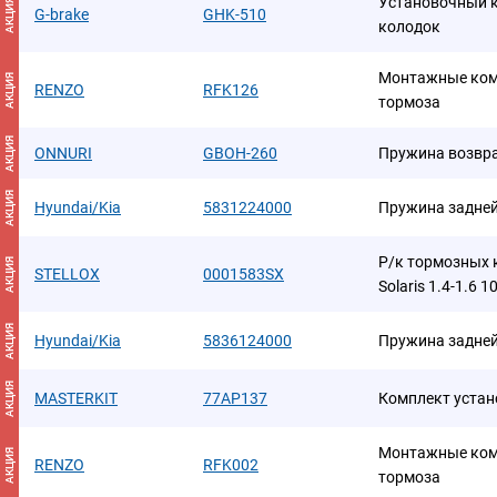
Установочный 
АКЦИЯ
G-brake
GHK-510
колодок
Монтажные ком
АКЦИЯ
RENZO
RFK126
тормоза
АКЦИЯ
ONNURI
GBOH-260
Пружина возвр
АКЦИЯ
Hyundai/Kia
5831224000
Пружина задней
Р/к тормозных 
АКЦИЯ
STELLOX
0001583SX
Solaris 1.4-1.6 1
АКЦИЯ
Hyundai/Kia
5836124000
Пружина задней
АКЦИЯ
MASTERKIT
77AP137
Комплект уста
Монтажные ком
АКЦИЯ
RENZO
RFK002
тормоза