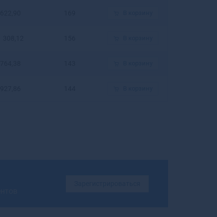
Бирюсинск
622,90
169
В корзину
Бирюч
Благовещенск
1 308,12
156
В корзину
Благовещенск
Благодарный
764,38
143
В корзину
Бобров
Богданович
927,86
144
В корзину
Богородицк
Богородск
Боготол
Богучар
Бодайбо
Бокситогорск
Болгар
Бологое
Зарегистрироваться
Болотное
ентов
Болохово
Болхов