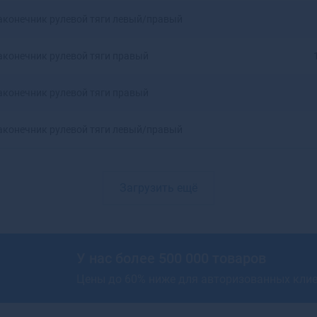
Артемовский
аконечник рулевой тяги левый/правый
Архангельск
Асбест
аконечник рулевой тяги правый
Асино
Астрахань
аконечник рулевой тяги правый
Аткарск
Ахтубинск
аконечник рулевой тяги левый/правый
Ахтубинск-7
Ачинск
Аша
Загрузить ещё
У нас более 500 000 товаров
Цены до 60% ниже для авторизованных кли