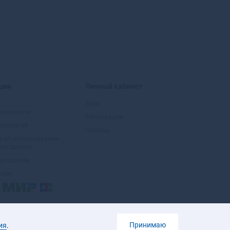
Большой Камень
Бор
Борзя
Борисоглебск
Боровичи
Боровск
Боровск-1
ция
Личный кабинет
Бородино
Братск
Вход
иальности
Бронницы
Регистрация
возвратов
Брянск
Помощь
Бугульма
е об использовании
ных данных
Бугуруслан
об ошибке
Буденновск
маем
Бузулук
Буинск
Буй
Буйнакск
Бутурлиновка
Принимаю
ия
.