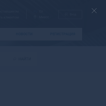
поставщиком
Ру
En
Вход
Миасс
ть клиентом
НОВОСТИ
РЕГИСТРАЦИЯ
Б
Бабаево
Бабушкин
НАЙТИ
Бавлы
Багратионовск
Байкальск
Баймак
Бакал
Баксан
Балабаново
Балаково