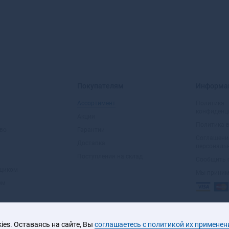
Покупателям
Информа
Ассортимент
Политика
конфиденц
Акции
Политика 
во
Гарантии
Соглашени
Доставка
персональ
Поступления на склад
Сообщить 
вщиком
Мы прини
ом
es. Оставаясь на сайте, Вы
соглашаетесь с политикой их применен