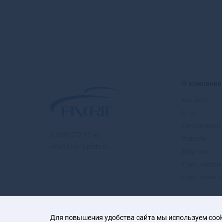
О компании
Контакты
О нас
Сотрудничест
8 (800) 777-85-48
Новости
info@favorit-parts.ru
Вакансии
Стать поста
Стать клиент
Для повышения удобства сайта мы используем cooki