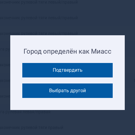
аконечник рулевой тяги левый/правый
Ангарск
Андреаполь
аконечник рулевой тяги левый/правый
Анжеро-Судженск
Анива
Апатиты
аконечник рулевой тяги левый/правый
Апрелевка
Апшеронск
яга рулевая левая/правая
Город определён как Миасс
Арамиль
Аргун
аконечник рулевой тяги левый/правый
Ардатов
Подтвердить
Ардон
аконечник рулевой тяги левый
Арзамас
Выбрать другой
Аркадак
аконечник рулевой тяги правый
Армавир
Армянск
яга рулевая левая/правая
Арсеньев
Арск
Артем
аконечник рулевой тяги правый
Артемовск