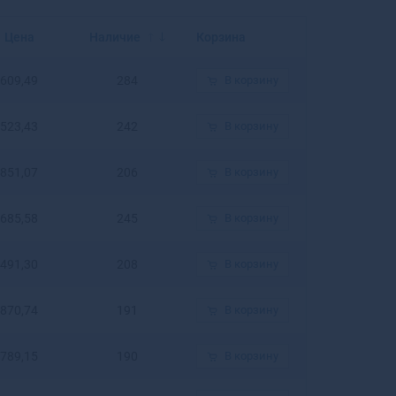
Балахна
Балашиха
Цена
Наличие
Корзина
Балашов
Балей
609,49
284
В корзину
Балтийск
Барабинск
523,43
242
В корзину
Барнаул
Барыш
851,07
206
В корзину
Батайск
Бахчисарай
Бежецк
685,58
245
В корзину
Белая Калитва
Белая Холуница
491,30
208
В корзину
Белгород
Белебей
870,74
191
В корзину
Белев
Белинский
789,15
190
В корзину
Белово
Белогорск