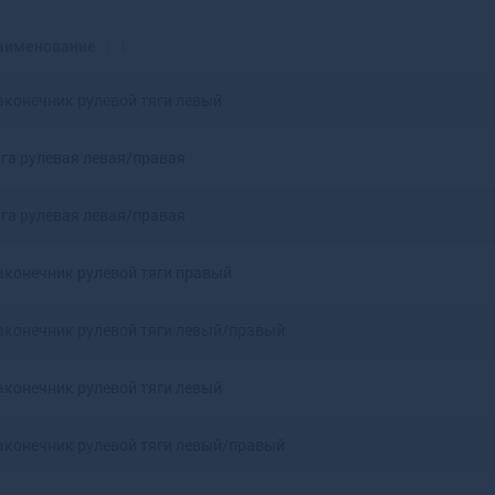
Красноярск
Аксай
Нижний Новгород
Алагир
аименование
Омск
Алапаевск
Оренбург
Алатырь
аконечник рулевой тяги левый
Пенза
Алдан
Пермь
Алейск
яга рулевая левая/правая
Ростов-на-Дону
Александров
Рязань
Александровск
яга рулевая левая/правая
Самара
Александровск-
Саратов
Сахалинский
Ставрополь
Алексеевка
аконечник рулевой тяги правый
Тюмень
Алексин
Уфа
Алзамай
аконечник рулевой тяги левый/правый
Челябинск
Алупка
Ярославль
Алушта
аконечник рулевой тяги левый
Альметьевск
Амурск
аконечник рулевой тяги левый/правый
Анадырь
Анапа