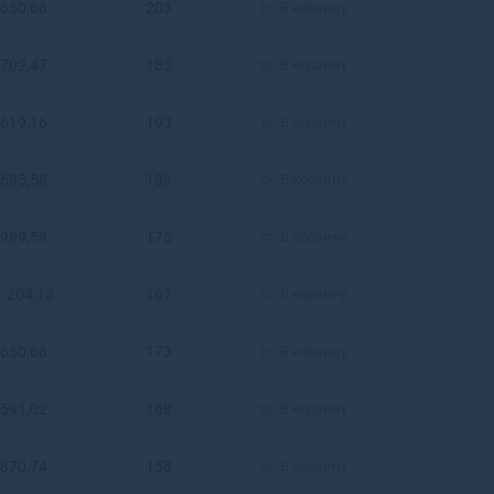
650,68
203
В корзину
Белогорск
Белозерск
702,47
185
В корзину
Белокуриха
Беломорск
Белорецк
619,16
193
В корзину
Белореченск
Белоусово
685,58
183
В корзину
Белоярский
Белый
989,59
175
В корзину
Бердск
Березники
1 204,13
161
В корзину
Березовский
Березовский
650,68
173
В корзину
Беслан
Бийск
591,02
168
В корзину
Бикин
Билибино
Биробиджан
870,74
158
В корзину
Бирск