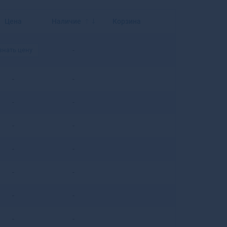
Балахна
Балашиха
Цена
Наличие
Корзина
Балашов
Балей
знать цену
-
Балтийск
Барабинск
Барнаул
-
-
Барыш
Батайск
-
-
Бахчисарай
Бежецк
-
-
Белая Калитва
Белая Холуница
-
-
Белгород
-
-
Белебей
Белев
-
-
Белинский
Белово
-
-
Белогорск