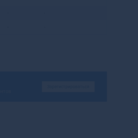
Бирюсинск
-
-
Бирюч
Благовещенск
-
-
Благовещенск
Благодарный
Бобров
Богданович
Богородицк
Богородск
Боготол
Богучар
Зарегистрироваться
Бодайбо
ентов
Бокситогорск
Болгар
Бологое
Болотное
Болохово
Болхов