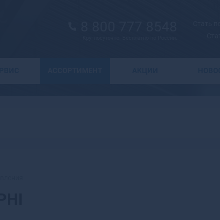
8 800 777 8548
Стать 
Ста
Круглосуточно. Бесплатно по России.
Выбор города
ЕРВИС
АССОРТИМЕНТ
АКЦИИ
НОВО
А
Москва
Санкт-Петербург
Абаза
Курск
Абакан
Воронеж
Абдулино
Краснодар
Абинск
Новосибирск
Агидель
Астрахань
Агрыз
Волгоград
Адыгейск
авления
Екатеринбург
Азнакаево
PHI
Ижевск
Азов
Казань
Ак-Довурак