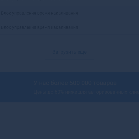
Артемовский
Блок управления время накаливания
Архангельск
Асбест
Блок управления время накаливания
Асино
Астрахань
Аткарск
Ахтубинск
Загрузить ещё
Ахтубинск-7
Ачинск
Аша
У нас более 500 000 товаров
Цены до 60% ниже для авторизованных кли