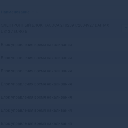
Красноярск
Аксай
Нижний Новгород
Алагир
Наименование
Омск
Алапаевск
Оренбург
Алатырь
ЭЛЕКТРОННЫЙ БЛОК НАСОСА 2102391/2034927 DAF MX
У
Пенза
Алдан
US13 / EURO 6
Пермь
Алейск
Ростов-на-Дону
Александров
Блок управления время накаливания
Рязань
Александровск
Самара
Александровск-
Блок управления время накаливания
Саратов
Сахалинский
Ставрополь
Алексеевка
Блок управления время накаливания
Тюмень
Алексин
Уфа
Алзамай
Блок управления время накаливания
Челябинск
Алупка
Блок управления время накаливания
Ярославль
Алушта
Альметьевск
Блок управления время накаливания
Амурск
Анадырь
Блок управления время накаливания
Анапа