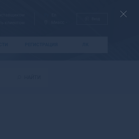
поставщиком
Ру
En
Вход
Миасс
ть клиентом
СТИ
РЕГИСТРАЦИЯ
ЛК
Б
Бабаево
Бабушкин
НАЙТИ
Бавлы
Багратионовск
Байкальск
Баймак
Бакал
Баксан
Балабаново
Балаково