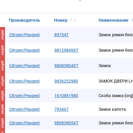
Производитель
Номер
Наименование
АКЦИЯ
Citroen/Peugeot
8975AT
Замок ремня без
АКЦИЯ
Citroen/Peugeot
98129849XT
Замок ремня без
АКЦИЯ
Citroen/Peugeot
98083804XT
Замок
АКЦИЯ
Citroen/Peugeot
9836252980
ЗАМОК ДВЕРИ L
АКЦИЯ
Citroen/Peugeot
1610881980
Скоба замка [org
АКЦИЯ
Citroen/Peugeot
793467
Замок капота
АКЦИЯ
Citroen/Peugeot
98083805XT
Замок ремня без