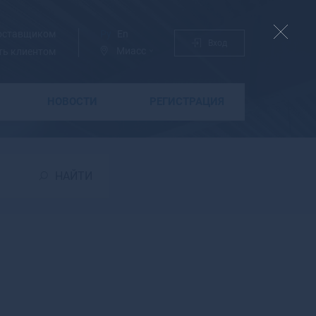
поставщиком
Ру
En
Вход
Миасс
ть клиентом
НОВОСТИ
РЕГИСТРАЦИЯ
Б
Бабаево
Бабушкин
НАЙТИ
Бавлы
Багратионовск
Байкальск
Баймак
Бакал
Баксан
Балабаново
Балаково