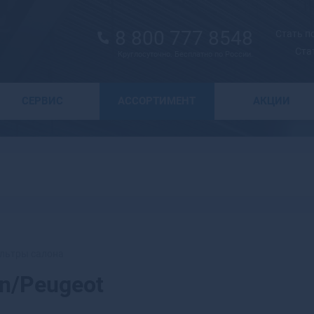
8 800 777 8548
Стать 
Ста
Круглосуточно. Бесплатно по России.
Выбор города
СЕРВИС
АССОРТИМЕНТ
АКЦИИ
А
Москва
Санкт-Петербург
Абаза
Курск
Абакан
Воронеж
Абдулино
Краснодар
Абинск
Новосибирск
Агидель
Астрахань
Агрыз
Волгоград
Адыгейск
льтры салона
Екатеринбург
Азнакаево
n/Peugeot
Ижевск
Азов
Казань
Ак-Довурак