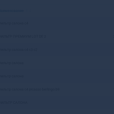
Красноярск
Аксай
Нижний Новгород
Алагир
Наименование
Омск
Алапаевск
Оренбург
Алатырь
Фильтр салона c4
Пенза
Алдан
Пермь
Алейск
ФИЛЬТР ПРЕМИУМ LOT DE 2
Ростов-на-Дону
Александров
Рязань
Александровск
Фильтр салона c4 c3 c2
Самара
Александровск-
Саратов
Сахалинский
Ставрополь
Алексеевка
Фильтр салона
Тюмень
Алексин
Уфа
Алзамай
Фильтр салона
Челябинск
Алупка
Ярославль
Алушта
Фильтр салона c4 picasso berlingo b9
Альметьевск
Амурск
ФИЛЬТР САЛОНА
Анадырь
Анапа