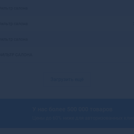
Артемовский
Фильтр салона
Архангельск
Асбест
Фильтр салона
Асино
Астрахань
Фильтр салона
Аткарск
Ахтубинск
ФИЛЬТР САЛОНА
Ахтубинск-7
Ачинск
Аша
Загрузить ещё
У нас более 500 000 товаров
Цены до 60% ниже для авторизованных кли