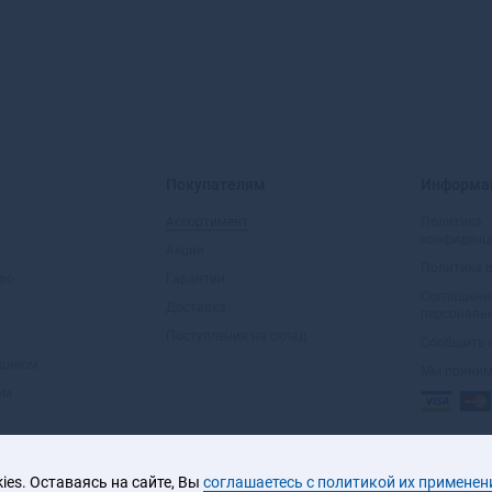
Покупателям
Информа
Ассортимент
Политика
конфиденц
Акции
Политика 
во
Гарантии
Соглашени
Доставка
персональ
Поступления на склад
Сообщить 
вщиком
Мы прини
ом
es. Оставаясь на сайте, Вы
соглашаетесь с политикой их применен