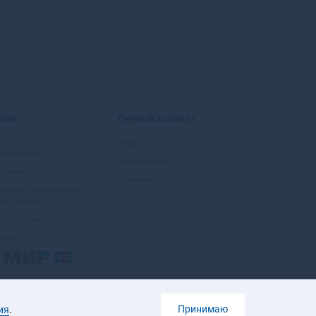
Большой Камень
Бор
Борзя
Борисоглебск
Боровичи
Боровск
Боровск-1
ция
Личный кабинет
Бородино
Братск
Вход
иальности
Бронницы
Регистрация
возвратов
Брянск
Помощь
Бугульма
е об использовании
ных данных
Бугуруслан
об ошибке
Буденновск
маем
Бузулук
Буинск
Буй
Буйнакск
Бутурлиновка
Принимаю
ия
.