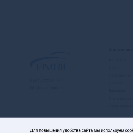
О компании
Контакты
О нас
Сотрудничест
8 (800) 777-85-48
Новости
info@favorit-parts.ru
Вакансии
Стать поста
Стать клиент
Для повышения удобства сайта мы используем cooki