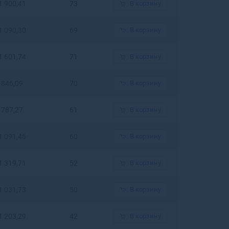
1 900,41
73
В корзину
Белогорск
Белозерск
1 090,30
69
В корзину
Белокуриха
Беломорск
Белорецк
1 601,74
71
В корзину
Белореченск
Белоусово
846,09
70
В корзину
Белоярский
Белый
787,27
61
В корзину
Бердск
Березники
1 091,46
60
В корзину
Березовский
Березовский
1 319,71
52
В корзину
Беслан
Бийск
1 031,73
50
В корзину
Бикин
Билибино
Биробиджан
1 203,29
42
В корзину
Бирск