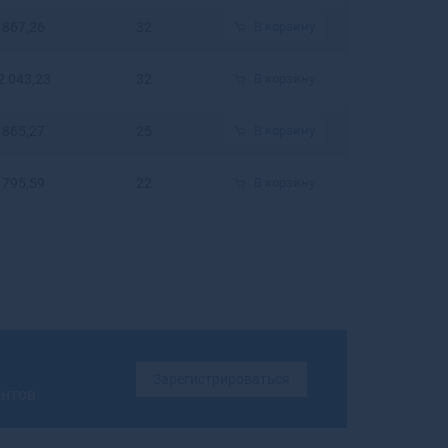
Бирюсинск
867,26
32
В корзину
Бирюч
Благовещенск
2 043,23
32
В корзину
Благовещенск
Благодарный
865,27
25
В корзину
Бобров
Богданович
795,59
22
В корзину
Богородицк
Богородск
Боготол
Богучар
Бодайбо
Бокситогорск
Болгар
Бологое
Зарегистрироваться
Болотное
ентов
Болохово
Болхов