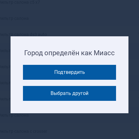
Фильтр салона c5 x7
Ангарск
Андреаполь
Фильтр салона
Анжеро-Судженск
Анива
Апатиты
Фильтр салона ds3 auto
Апрелевка
Апшеронск
Фильтр салона
Город определён как Миасс
Арамиль
Аргун
Фильтр салона c1
Ардатов
Подтвердить
Ардон
Фильтр салона
Арзамас
Выбрать другой
Аркадак
Фильтр салона угольный
Армавир
Армянск
Фильтр салона
Арсеньев
Арск
Артем
Фильтр салона c crosser
Артемовск