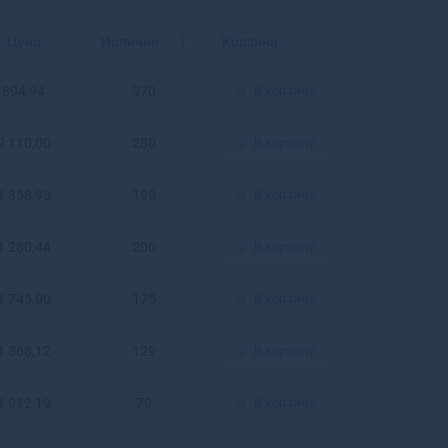
Балахна
Балашиха
Цена
Наличие
Корзина
Балашов
Балей
894,94
370
В корзину
Балтийск
Барабинск
2 110,00
280
В корзину
Барнаул
Барыш
1 358,93
199
В корзину
Батайск
Бахчисарай
Бежецк
1 280,44
206
В корзину
Белая Калитва
Белая Холуница
1 745,00
175
В корзину
Белгород
Белебей
1 368,12
129
В корзину
Белев
Белинский
1 912,19
79
В корзину
Белово
Белогорск