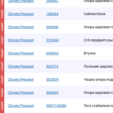
АКЦИЯ
Citroen/Peugeot
364062
Опора шаровая c
АКЦИЯ
Citroen/Peugeot
180944
Сайлентблок
АКЦИЯ
Citroen/Peugeot
364068
Опора шаровая пе
АКЦИЯ
Citroen/Peugeot
3523AQ
С/б переднего ры
АКЦИЯ
Citroen/Peugeot
6968A2
Втулка
АКЦИЯ
Citroen/Peugeot
362313
Пыльник шарово
АКЦИЯ
Citroen/Peugeot
5033C9
Чашка упора под
АКЦИЯ
Citroen/Peugeot
364065
Опора шаровая c
АКЦИЯ
Citroen/Peugeot
9807130080
Тяга стабилизат