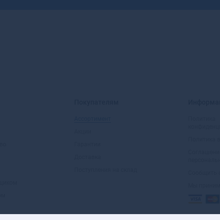
Покупателям
Информа
Ассортимент
Политика
конфиденц
Акции
Политика 
во
Гарантии
Соглашени
Доставка
персональ
Поступления на склад
Сообщить 
вщиком
Мы прини
ом