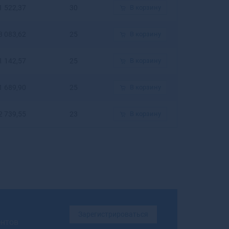
1 522,37
30
В корзину
Бирюсинск
Бирюч
3 083,62
25
В корзину
Благовещенск
Благовещенск
Благодарный
1 142,57
25
В корзину
Бобров
Богданович
1 689,90
25
В корзину
Богородицк
Богородск
2 739,55
23
В корзину
Боготол
Богучар
Бодайбо
Бокситогорск
Болгар
Бологое
Болотное
Болохово
Зарегистрироваться
Болхов
ентов