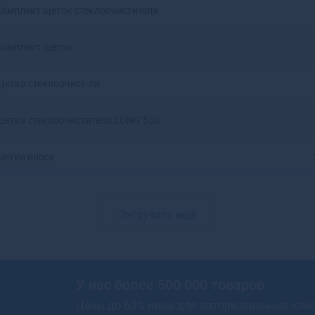
Комплект щеток стеклоочистителя
Артемовский
Архангельск
Комплект щеток
Асбест
Асино
Астрахань
Щетка стеклоочист-ля
Аткарск
Ахтубинск
Щетка стеклоочистителя LONG 530
Ахтубинск-7
Ачинск
Шетки плоск
Аша
Загрузить ещё
У нас более 500 000 товаров
Цены до 60% ниже для авторизованных кли