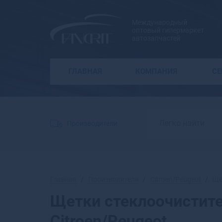
Международный
оптовый гипермаркет
автозапчастей
ГЛАВНАЯ
КОМПАНИЯ
С
Производители
Главная
Производители
Citroen/Peugeot
Ще
Щетки стеклоочистит
Citroen/Peugeot