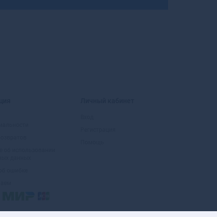
Большой Камень
Бор
Борзя
Борисоглебск
Боровичи
Боровск
Боровск-1
Бородино
Братск
ция
Личный кабинет
Бронницы
Вход
Брянск
иальности
Бугульма
Регистрация
возвратов
Бугуруслан
Помощь
е об использовании
Буденновск
ных данных
Бузулук
об ошибке
Буинск
маем
Буй
Буйнакск
Бутурлиновка