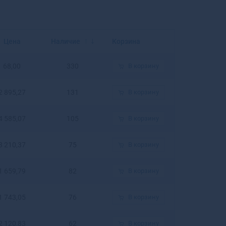
Балахна
Балашиха
Балашов
Балей
Цена
Наличие
Корзина
Балтийск
Барабинск
68,00
330
В корзину
Барнаул
Барыш
2 895,27
131
В корзину
Батайск
Бахчисарай
4 585,07
105
В корзину
Бежецк
Белая Калитва
3 210,37
75
В корзину
Белая Холуница
Белгород
1 659,79
82
В корзину
Белебей
Белев
Белинский
1 743,05
76
В корзину
Белово
Белогорск
2 120,83
62
В корзину