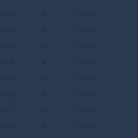
Белогорск
Белозерск
3 154,93
58
В корзину
Белокуриха
Беломорск
789,33
56
В корзину
Белорецк
Белореченск
1 550,52
52
В корзину
Белоусово
Белоярский
895,28
49
В корзину
Белый
Бердск
Березники
3 077,30
41
В корзину
Березовский
Березовский
2 825,20
38
В корзину
Беслан
Бийск
722,12
37
В корзину
Бикин
Билибино
382,19
32
В корзину
Биробиджан
Бирск