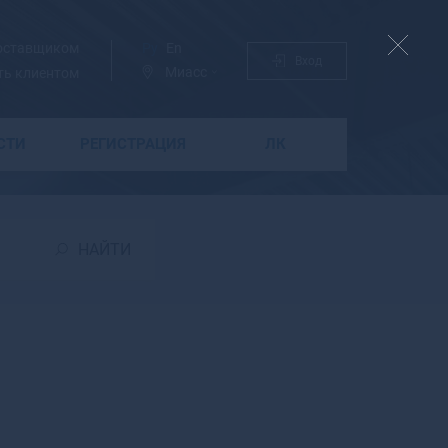
поставщиком
Ру
En
Вход
Миасс
ть клиентом
СТИ
РЕГИСТРАЦИЯ
ЛК
Б
Бабаево
Бабушкин
НАЙТИ
Бавлы
Багратионовск
Байкальск
Баймак
Бакал
Баксан
Балабаново
Балаково