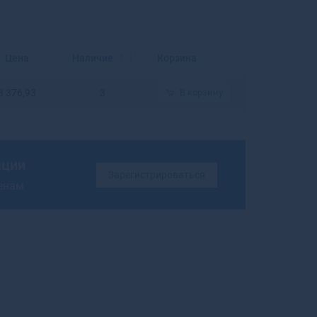
Балахна
Балашиха
Балашов
Балей
Цена
Наличие
Корзина
Балтийск
Барабинск
3 376,93
3
В корзину
Барнаул
Барыш
Батайск
Бахчисарай
ации
Бежецк
Зарегистрироваться
ценам
Белая Калитва
Белая Холуница
Белгород
Белебей
Белев
Белинский
Белово
Белогорск