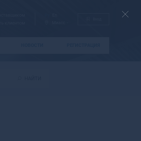
поставщиком
Ру
En
Вход
Миасс
ть клиентом
НОВОСТИ
РЕГИСТРАЦИЯ
Б
Бабаево
Бабушкин
НАЙТИ
Бавлы
Багратионовск
Байкальск
Баймак
Бакал
Баксан
Балабаново
Балаково