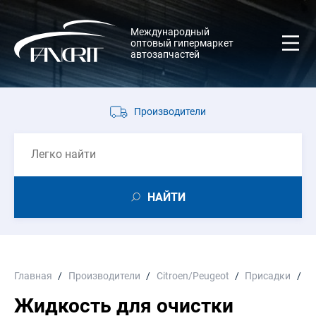
Международный
оптовый гипермаркет
автозапчастей
Производители
НАЙТИ
Главная
Производители
Citroen/Peugeot
Присадки
Ж
Жидкость для очистки