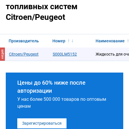
топливных систем
Citroen/Peugeot
Производитель
Номер
Наименование
АКЦИЯ
Citroen/Peugeot
S000LM5152
Жидкость для оч
Цены до 60% ниже после
авторизации
У нас более 500 000 товаров по оптовым
ценам
Зарегистрироваться