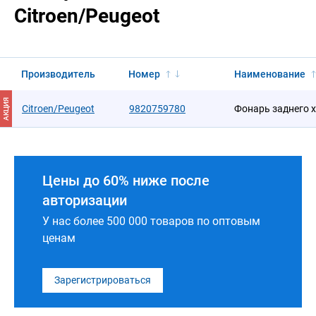
Citroen/Peugeot
Производитель
Номер
Наименование
АКЦИЯ
Citroen/Peugeot
9820759780
Фонарь заднего 
Цены до 60% ниже после
авторизации
У нас более 500 000 товаров по оптовым
ценам
Зарегистрироваться