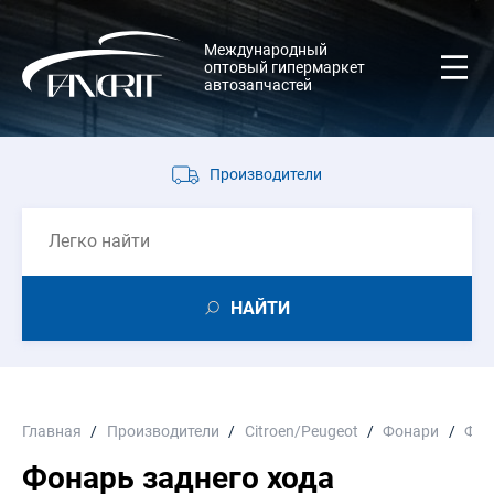
Международный
оптовый гипермаркет
автозапчастей
Производители
НАЙТИ
Главная
Производители
Citroen/Peugeot
Фонари
Фон
Фонарь заднего хода