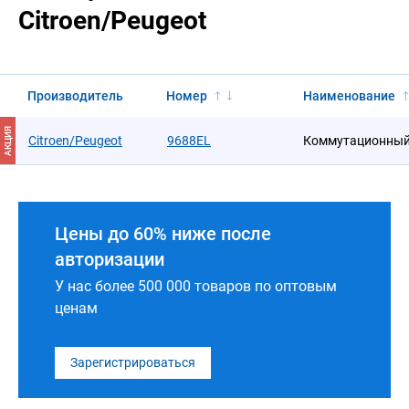
Citroen/Peugeot
Производитель
Номер
Наименование
АКЦИЯ
Citroen/Peugeot
9688EL
Коммутационный
Цены до 60% ниже после
авторизации
У нас более 500 000 товаров по оптовым
ценам
Зарегистрироваться