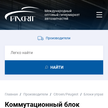
Международный
оптовый гипермаркет
автозапчастей
Производители
НАЙТИ
Главная
Производители
Citroen/Peugeot
Блоки управле
Коммутационный блок