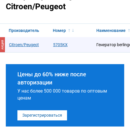
Citroen/Peugeot
Производитель
Номер
Наименование
АКЦИЯ
Citroen/Peugeot
5705KX
Генератор berling
Цены до 60% ниже после
авторизации
У нас более 500 000 товаров по оптовым
ценам
Зарегистрироваться