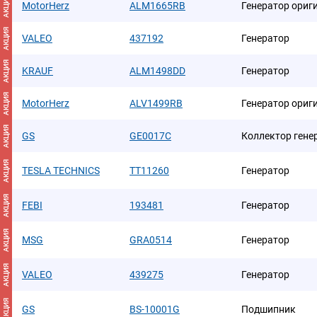
АКЦИЯ
MotorHerz
ALM1665RB
Генератор ориг
АКЦИЯ
VALEO
437192
Генератор
АКЦИЯ
KRAUF
ALM1498DD
Генератор
АКЦИЯ
MotorHerz
ALV1499RB
Генератор ориг
АКЦИЯ
GS
GE0017C
Коллектор гене
АКЦИЯ
TESLA TECHNICS
TT11260
Генератор
АКЦИЯ
FEBI
193481
Генератор
АКЦИЯ
MSG
GRA0514
Генератор
АКЦИЯ
VALEO
439275
Генератор
АКЦИЯ
GS
BS-10001G
Подшипник