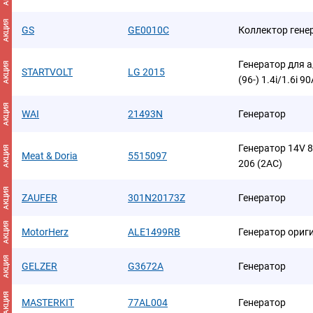
АКЦИЯ
GS
GE0010C
Коллектор гене
Генератор для а
АКЦИЯ
STARTVOLT
LG 2015
(96-) 1.4i/1.6i 9
АКЦИЯ
WAI
21493N
Генератор
Генератор 14V 8
АКЦИЯ
Meat & Doria
5515097
206 (2AC)
АКЦИЯ
ZAUFER
301N20173Z
Генератор
АКЦИЯ
MotorHerz
ALE1499RB
Генератор ориг
АКЦИЯ
GELZER
G3672A
Генератор
АКЦИЯ
MASTERKIT
77AL004
Генератор