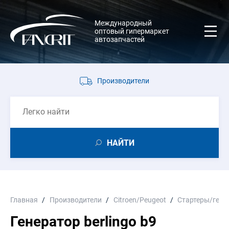
Международный
оптовый гипермаркет
автозапчастей
Производители
НАЙТИ
Главная
Производители
Citroen/Peugeot
Стартеры/гене
Генератор berlingo b9