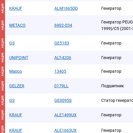
АКЦИЯ
KRAUF
ALM1665DD
Генератор
Генератор PEUG
АКЦИЯ
METACO
6902-034
1999)/C5 (2001-
АКЦИЯ
GS
GE5183
Генератор
АКЦИЯ
UNIPOINT
ALT-4206
Генератор
АКЦИЯ
Mapco
13405
Генератор
АКЦИЯ
GELZER
0179LL
Подшипник
АКЦИЯ
GS
GE0095S
Статор генерат
АКЦИЯ
KRAUF
ALE1499UX
Генератор
АКЦИЯ
KRAUF
ALE1665UX
Генератор