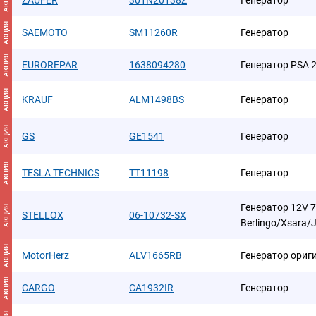
АКЦИЯ
ZAUFER
301N20138Z
Генератор
АКЦИЯ
SAEMOTO
SM11260R
Генератор
АКЦИЯ
EUROREPAR
1638094280
Генератор PSA 2
АКЦИЯ
KRAUF
ALM1498BS
Генератор
АКЦИЯ
GS
GE1541
Генератор
АКЦИЯ
TESLA TECHNICS
TT11198
Генератор
Генератор 12V 7
АКЦИЯ
STELLOX
06-10732-SX
Berlingo/Xsara/
АКЦИЯ
MotorHerz
ALV1665RB
Генератор ориг
АКЦИЯ
CARGO
CA1932IR
Генератор