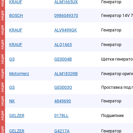
АКЦИЯ
KRAUF
ALM1665UX
Генератор
АКЦИЯ
BOSCH
0986049370
Генератор 14V 
АКЦИЯ
KRAUF
ALV9499GK
Генератор
АКЦИЯ
KRAUF
ALQ1665
Генератор
АКЦИЯ
GS
GE0004B
Щетки генерато
АКЦИЯ
MotorHerz
ALM1832RB
Генератор ориг
АКЦИЯ
GS
GE0003O
Проставка под
АКЦИЯ
NK
4849690
Генератор
АКЦИЯ
GELZER
0178LL
Подшипник
АКЦИЯ
GELZER
G4217A
Генератор