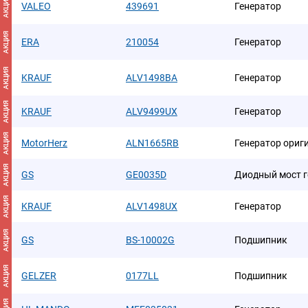
АКЦИЯ
VALEO
439691
Генератор
АКЦИЯ
ERA
210054
Генератор
АКЦИЯ
KRAUF
ALV1498BA
Генератор
АКЦИЯ
KRAUF
ALV9499UX
Генератор
АКЦИЯ
MotorHerz
ALN1665RB
Генератор ориг
АКЦИЯ
GS
GE0035D
Диодный мост г
АКЦИЯ
KRAUF
ALV1498UX
Генератор
АКЦИЯ
GS
BS-10002G
Подшипник
АКЦИЯ
GELZER
0177LL
Подшипник