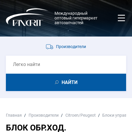
Международный
оптовый гипермаркет
автозапчастей
Производители
НАЙТИ
Главная
Производители
Citroen/Peugeot
Блоки управле
БЛОК ОБР.ХОД.