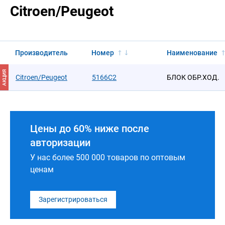
Citroen/Peugeot
Производитель
Номер
Наименование
АКЦИЯ
Citroen/Peugeot
5166C2
БЛОК ОБР.ХОД.
Цены до 60% ниже после
авторизации
У нас более 500 000 товаров по оптовым
ценам
Зарегистрироваться