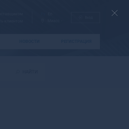
поставщиком
Ру
En
Вход
Миасс
ть клиентом
НОВОСТИ
РЕГИСТРАЦИЯ
Б
Бабаево
Бабушкин
НАЙТИ
Бавлы
Багратионовск
Байкальск
Баймак
Бакал
Баксан
Балабаново
Балаково