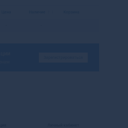
Балахна
Балашиха
Цена
Наличие
Корзина
Балашов
Балей
-
-
Балтийск
Барабинск
Барнаул
Барыш
ации
Батайск
Зарегистрироваться
ценам
Бахчисарай
Бежецк
Белая Калитва
Белая Холуница
Белгород
Белебей
Белев
Белинский
Белово
Белогорск
ция
Личный кабинет