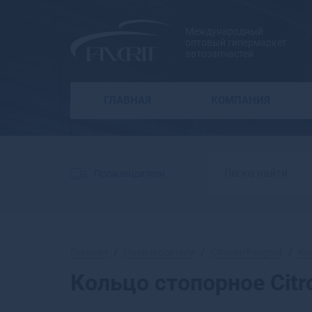
Международный
оптовый гипермаркет
автозапчастей
ГЛАВНАЯ
КОМПАНИЯ
Производители
Главная
Производители
Citroen/Peugeot
Ко
Кольцо стопорное Citr