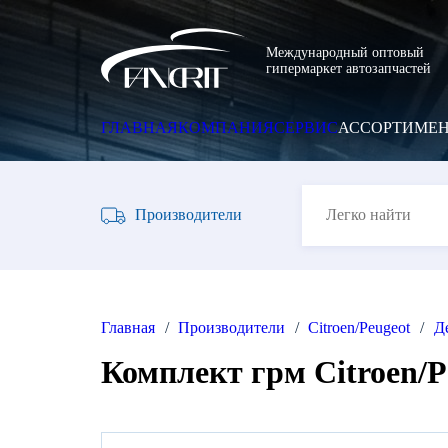
Международный оптовый
гипермаркет автозапчастей
ГЛАВНАЯ
КОМПАНИЯ
Производители
Главная
Производители
Citroen/Peugeot
Детали 
Комплект грм Citroen/P