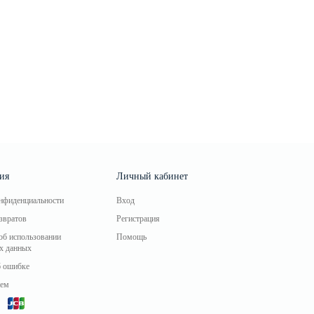
ия
Личный кабинет
нфиденциальности
Вход
звратов
Регистрация
об использовании
Помощь
х данных
 ошибке
ем