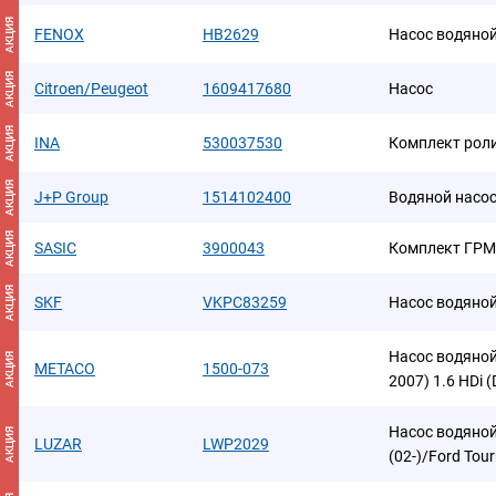
АКЦИЯ
FENOX
HB2629
Насос водяно
АКЦИЯ
Citroen/Peugeot
1609417680
Насос
АКЦИЯ
INA
530037530
Комплект рол
АКЦИЯ
J+P Group
1514102400
Водяной насо
АКЦИЯ
SASIC
3900043
Комплект ГРМ
АКЦИЯ
SKF
VKPC83259
Насос водяной
Насос водяной
АКЦИЯ
METACO
1500-073
2007) 1.6 HDi 
Насос водяной
АКЦИЯ
LUZAR
LWP2029
(02-)/Ford Tou