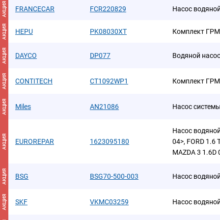
АКЦИЯ
FRANCECAR
FCR220829
Насос водяно
АКЦИЯ
HEPU
PK08030XT
Комплект ГРМ
АКЦИЯ
DAYCO
DP077
Водяной насо
АКЦИЯ
CONTITECH
CT1092WP1
Комплект ГРМ
АКЦИЯ
Miles
AN21086
Насос систем
Насос водяной
АКЦИЯ
EUROREPAR
1623095180
04>, FORD 1.6 
MAZDA 3 1.6D 
АКЦИЯ
BSG
BSG70-500-003
Насос водяно
АКЦИЯ
SKF
VKMC03259
Насос водяной