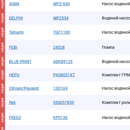
АКЦИЯ
AISIN
WPZ-930
Насос водяно
АКЦИЯ
DELPHI
WP2534
Водяной насо
АКЦИЯ
Tatsumi
TGF1100
Насос водяно
АКЦИЯ
FEBI
24528
Помпа
АКЦИЯ
BLUE PRINT
ADK89125
Водяной насо
АКЦИЯ
HEPU
PK08031XT
Комплект ГРМ
АКЦИЯ
Citroen/Peugeot
1201G9
Насос водяной
АКЦИЯ
INA
530057830
Комплект рол
АКЦИЯ
FREEZ
KP0136
Насос водяно