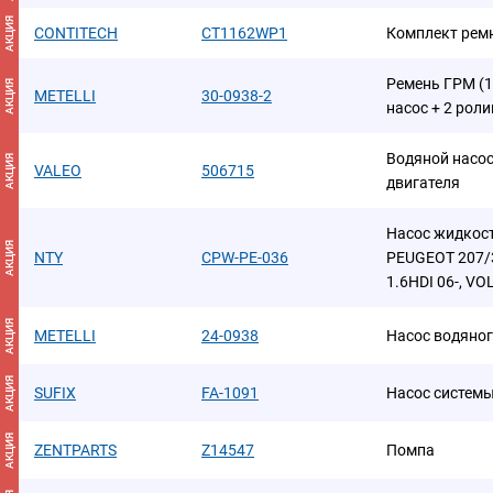
АКЦИЯ
CONTITECH
CT1162WP1
Комплект ремн
Ремень ГРМ (1
АКЦИЯ
METELLI
30-0938-2
насос + 2 рол
Водяной насо
АКЦИЯ
VALEO
506715
двигателя
Насос жидкос
АКЦИЯ
NTY
CPW-PE-036
PEUGEOT 207/3
1.6HDI 06-, V
АКЦИЯ
METELLI
24-0938
Насос водяно
АКЦИЯ
SUFIX
FA-1091
Насос систем
АКЦИЯ
ZENTPARTS
Z14547
Помпа