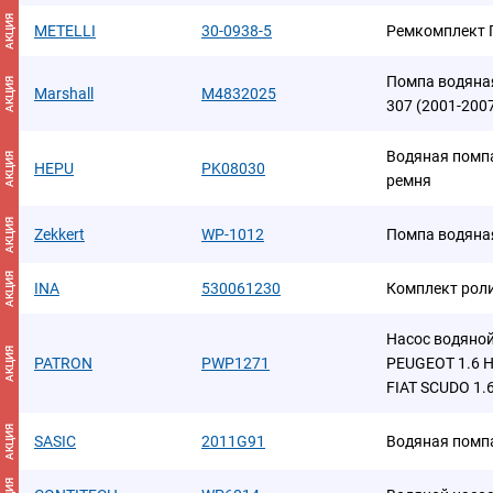
АКЦИЯ
METELLI
30-0938-5
Ремкомплект 
Помпа водяная
АКЦИЯ
Marshall
M4832025
307 (2001-200
Водяная помпа
АКЦИЯ
HEPU
PK08030
ремня
АКЦИЯ
Zekkert
WP-1012
Помпа водяна
АКЦИЯ
INA
530061230
Комплект рол
Насос водяной 
АКЦИЯ
PATRON
PWP1271
PEUGEOT 1.6 Hd
FIAT SCUDO 1.6
АКЦИЯ
SASIC
2011G91
Водяная помп