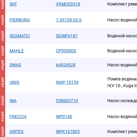
АКЦИЯ
SKF
VKMC03318
Комплект рем
АКЦИЯ
PIERBURG
7.03738.03.0
Насос водяно
АКЦИЯ
SEGMATIC
SGWP6187
Водяной насо
АКЦИЯ
MAHLE
CP95000S
Водяной насо
АКЦИЯ
SWAG
64924528
Насос водяно
Помпа водяная 
АКЦИЯ
UNIO
WAP-10159
IV,V 10-, Kuga II
АКЦИЯ
INA
538003710
Насос охлажд
АКЦИЯ
FRECCIA
WP0140
Насос водяно
АКЦИЯ
AIRTEX
WPK167803
Комплект ремн