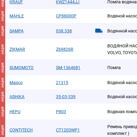
АКЦИЯ
KRAUF
KWZ1444JJ
Помпа водяна
АКЦИЯ
MAHLE
CP88000P
Водяной насо
АКЦИЯ
SAMPA
038.338
Boдяннoй нас
ВОДЯНОЙ НАСО
АКЦИЯ
ZIKMAR
Z69826R
VOLVO, TOYOT
АКЦИЯ
SUMOMOTO
SM-1364681
Помпа
АКЦИЯ
Mapco
21315
Водяной насо
АКЦИЯ
ASHIKA
35-03-339
Водяной насо
АКЦИЯ
HEPU
P803
Водяная помп
Ремень привод
АКЦИЯ
CONTITECH
CT1203WP1
комплект )