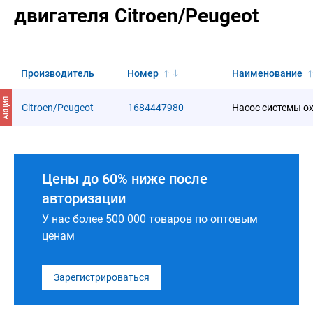
двигателя Citroen/Peugeot
Производитель
Номер
Наименование
АКЦИЯ
Citroen/Peugeot
1684447980
Насос системы о
Цены до 60% ниже после
авторизации
У нас более 500 000 товаров по оптовым
ценам
Зарегистрироваться