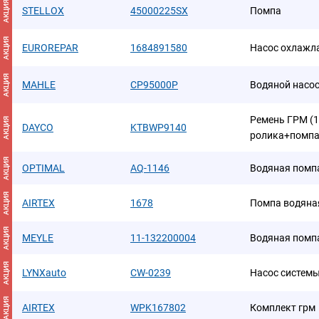
АКЦИЯ
STELLOX
45000225SX
Помпа
АКЦИЯ
EUROREPAR
1684891580
Насос охлажл
АКЦИЯ
MAHLE
CP95000P
Водяной насо
Ремень ГРМ (1
АКЦИЯ
DAYCO
KTBWP9140
ролика+помп
АКЦИЯ
OPTIMAL
AQ-1146
Водяная помп
АКЦИЯ
AIRTEX
1678
Помпа водяна
АКЦИЯ
MEYLE
11-132200004
Водяная помп
АКЦИЯ
LYNXauto
CW-0239
Насос систем
АКЦИЯ
AIRTEX
WPK167802
Комплект грм