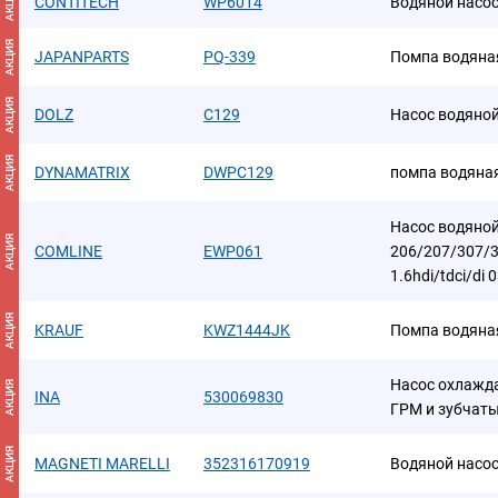
АКЦИЯ
CONTITECH
WP6014
Водяной насо
АКЦИЯ
JAPANPARTS
PQ-339
Помпа водяна
АКЦИЯ
DOLZ
C129
Насос водяно
АКЦИЯ
DYNAMATRIX
DWPC129
помпа водяна
Насос водяной 
АКЦИЯ
COMLINE
EWP061
206/207/307/3
1.6hdi/tdci/di 0
АКЦИЯ
KRAUF
KWZ1444JK
Помпа водяна
Насос охлажд
АКЦИЯ
INA
530069830
ГРМ и зубчат
АКЦИЯ
MAGNETI MARELLI
352316170919
Водяной насо