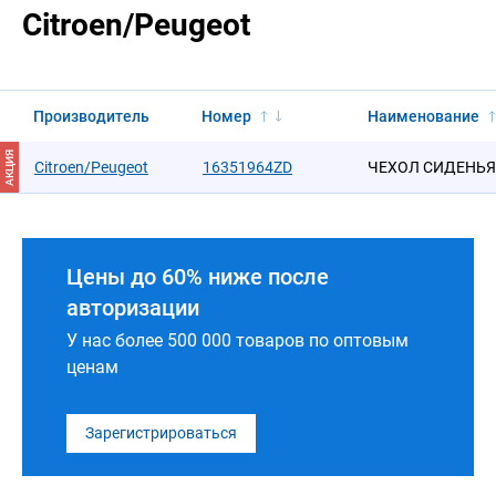
Citroen/Peugeot
Производитель
Номер
Наименование
АКЦИЯ
Citroen/Peugeot
16351964ZD
ЧЕХОЛ СИДЕНЬЯ
Цены до 60% ниже после
авторизации
У нас более 500 000 товаров по оптовым
ценам
Зарегистрироваться