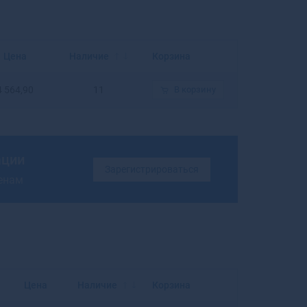
Балахна
Балашиха
Балашов
Балей
Цена
Наличие
Корзина
Балтийск
Барабинск
4 564,90
11
В корзину
Барнаул
Барыш
Батайск
Бахчисарай
ации
Бежецк
Зарегистрироваться
ценам
Белая Калитва
Белая Холуница
Белгород
Белебей
Белев
Белинский
Белово
Цена
Наличие
Корзина
Белогорск