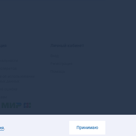
Г
Гаврилов Посад
Гаврилов-Ям
Гагарин
ция
Личный кабинет
Гаджиево
Гай
Вход
иальности
Галич
Регистрация
возвратов
Гатчина
Помощь
е об использовании
Гвардейск
ных данных
Гдов
об ошибке
Геленджик
маем
Георгиевск
Глазов
Голицыно
Горбатов
Принимаю
ия
.
Горно-Алтайск
Горнозаводск