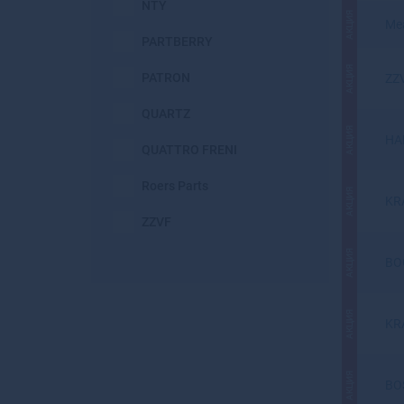
NTY
АКЦИЯ
Mea
PARTBERRY
АКЦИЯ
PATRON
ZZ
QUARTZ
АКЦИЯ
HA
QUATTRO FRENI
Roers Parts
АКЦИЯ
KR
ZZVF
АКЦИЯ
BO
АКЦИЯ
KR
АКЦИЯ
BO