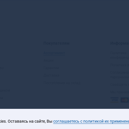
В
Валдай
Валуйки
Велиж
Покупателям
Информа
Великие Луки
Великие Луки-1
Ассортимент
Политика
конфиденц
Великий
Акции
Политика 
Новгород
во
Гарантии
Соглашени
Великий Устюг
Доставка
персональ
Вельск
Поступления на склад
Сообщить 
Венев
вщиком
Мы прини
Верещагино
ом
Верея
Верхнеуральск
Верхний Тагил
es. Оставаясь на сайте, Вы
соглашаетесь с политикой их применен
Верхний Уфалей
2026 © ООО «ЮРАЛ»
Верхняя Пышма