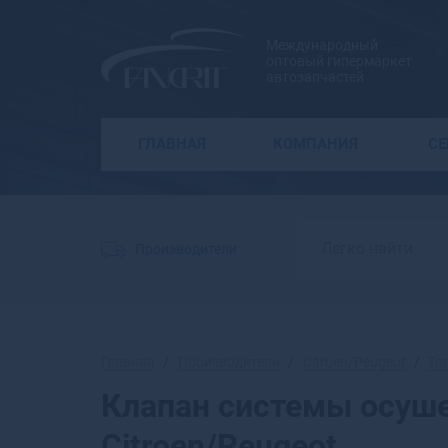
Международный
оптовый гипермаркет
автозапчастей
ГЛАВНАЯ
КОМПАНИЯ
С
Производители
Главная
Производители
Citroen/Peugeot
То
Клапан системы осуш
Citroen/Peugeot