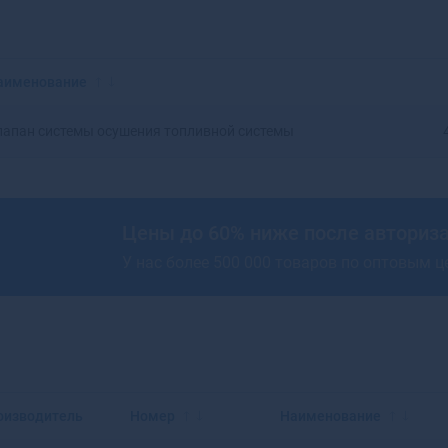
Красноярск
Аксай
Нижний Новгород
Алагир
Омск
Алапаевск
Оренбург
Алатырь
аименование
Пенза
Алдан
Пермь
Алейск
лапан системы осушения топливной системы
Ростов-на-Дону
Александров
Рязань
Александровск
Самара
Александровск-
Саратов
Сахалинский
Цены до 60% ниже после авториз
Ставрополь
Алексеевка
У нас более 500 000 товаров по оптовым 
Тюмень
Алексин
Уфа
Алзамай
Челябинск
Алупка
Ярославль
Алушта
Альметьевск
Амурск
Анадырь
оизводитель
Номер
Наименование
Анапа