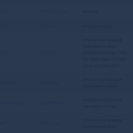
ARTZ
QZ0280142317
Клапан
FFER
8029311
Клапан сапуна
Клапан вентиляции
топливного бака
TRON
P14-0164
CITROEN Berlingo 1996-,
C2 2003-2008, C3 2002-
2016, C4 2005-2011,
Клапан вентиляции
rs Parts
RP1502E8
топливного бака
Клапан вентиляции
ATTRO FRENI
QF00T00034
топливного бака
Клапан вентиляции
AUF
ESZ1111FE
топливного бака