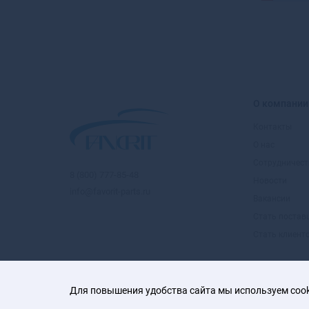
О компании
Контакты
О нас
Сотрудничест
8 (800) 777-85-48
Новости
info@favorit-parts.ru
Вакансии
Стать поста
Стать клиент
Для повышения удобства сайта мы используем cooki