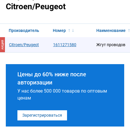
Citroen/Peugeot
Производитель
Номер
Наименование
АКЦИЯ
Citroen/Peugeot
1611271580
Жгут проводов
Цены до 60% ниже после
авторизации
У нас более 500 000 товаров по оптовым
ценам
Зарегистрироваться