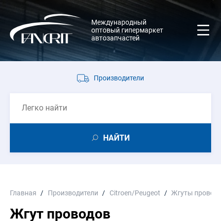
Международный
оптовый гипермаркет
автозапчастей
Производители
НАЙТИ
Главная
Производители
Citroen/Peugeot
Жгуты провод
Жгут проводов