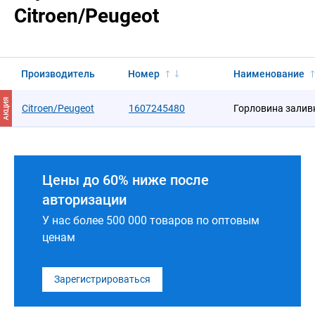
Citroen/Peugeot
Производитель
Номер
Наименование
АКЦИЯ
Citroen/Peugeot
1607245480
Горловина залив
Цены до 60% ниже после
авторизации
У нас более 500 000 товаров по оптовым
ценам
Зарегистрироваться