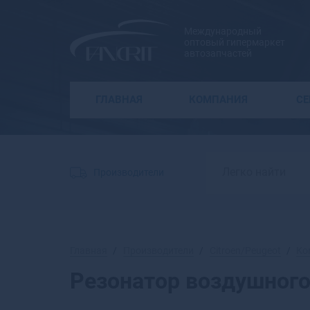
Международный
оптовый гипермаркет
автозапчастей
ГЛАВНАЯ
КОМПАНИЯ
С
Производители
Главная
Производители
Citroen/Peugeot
Ко
Резонатор воздушного 