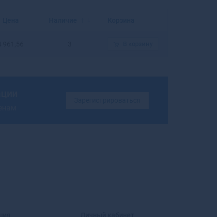
Балахна
Балашиха
Цена
Наличие
Корзина
Балашов
Балей
4 961,56
3
В корзину
Балтийск
Барабинск
Барнаул
Барыш
ации
Батайск
Зарегистрироваться
ценам
Бахчисарай
Бежецк
Белая Калитва
Белая Холуница
Белгород
Белебей
Белев
Белинский
Белово
Белогорск
ция
Личный кабинет