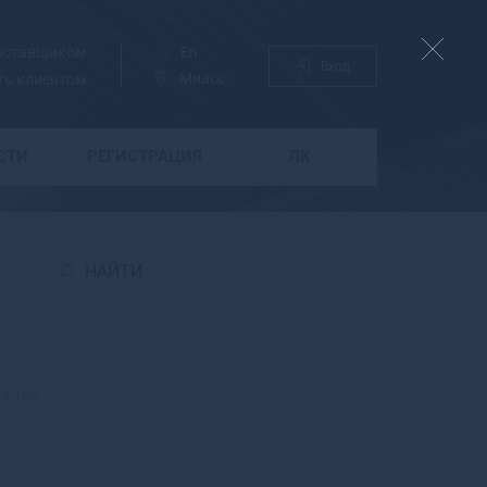
поставщиком
Ру
En
Вход
Миасс
ть клиентом
СТИ
РЕГИСТРАЦИЯ
ЛК
Б
Бабаево
Бабушкин
НАЙТИ
Бавлы
Багратионовск
Байкальск
Баймак
Бакал
льтра
Баксан
Балабаново
Балаково