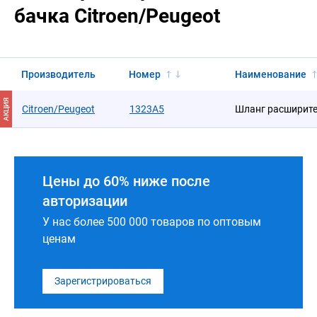
бачка Citroen/Peugeot
Производитель
Номер
Наименование
АКЦИЯ
Citroen/Peugeot
1323A5
Шланг расширите
Цены до 60% ниже после
авторизации
У нас более 500 000 товаров по оптовым
ценам
Зарегистрироваться