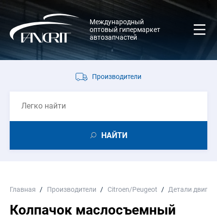
Международный
оптовый гипермаркет
автозапчастей
Производители
НАЙТИ
Главная
Производители
Citroen/Peugeot
Детали двигат
Колпачок маслосъемный