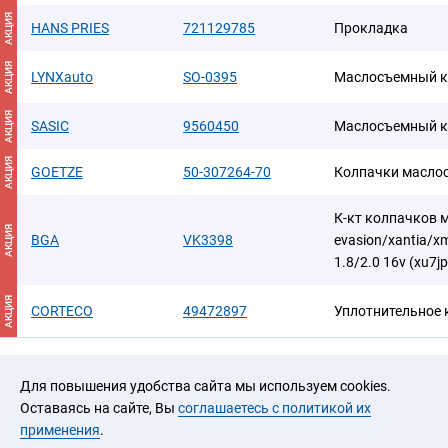
АКЦИЯ
HANS PRIES
721129785
Прокладкa
АКЦИЯ
LYNXauto
SO-0395
Маслосъемный к
АКЦИЯ
SASIC
9560450
Маслосъемный к
АКЦИЯ
GOETZE
50-307264-70
Колпачки масло
К-кт колпачков м/
АКЦИЯ
BGA
VK3398
evasion/xantia/x
1.8/2.0 16v (xu7j
АКЦИЯ
CORTECO
49472897
Уплотнительное 
Для повышения удобства сайта мы используем cookies.
Оставаясь на сайте, Вы
соглашаетесь с политикой их
применения
.