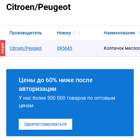
Citroen/Peugeot
Производитель
Номер
Наименование
АКЦИЯ
Citroen/Peugeot
095645
Колпачок масло
Цены до 60% ниже после
авторизации
У нас более 500 000 товаров по оптовым
ценам
Зарегистрироваться