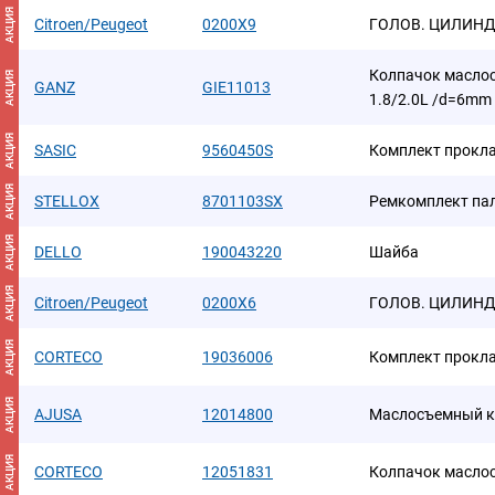
АКЦИЯ
Citroen/Peugeot
0200X9
ГОЛОВ. ЦИЛИНД
Колпачок масло
АКЦИЯ
GANZ
GIE11013
1.8/2.0L /d=6mm
АКЦИЯ
SASIC
9560450S
Комплект прокла
АКЦИЯ
STELLOX
8701103SX
Ремкомплект пал
АКЦИЯ
DELLO
190043220
Шайба
АКЦИЯ
Citroen/Peugeot
0200X6
ГОЛОВ. ЦИЛИНД
АКЦИЯ
CORTECO
19036006
Комплект прокла
АКЦИЯ
AJUSA
12014800
Маслосъемный к
АКЦИЯ
CORTECO
12051831
Колпачок маслос