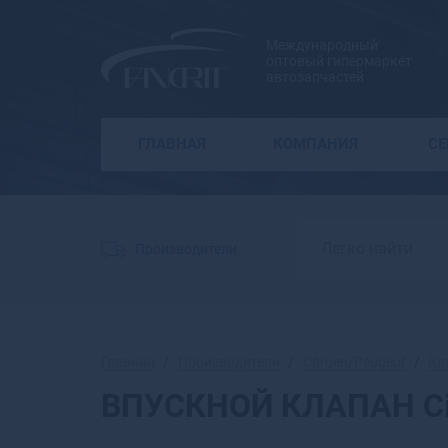
Международный
оптовый гипермаркет
автозапчастей
ГЛАВНАЯ
КОМПАНИЯ
С
Производители
Главная
Производители
Citroen/Peugeot
Кл
ВПУСКНОЙ КЛАПАН Cit