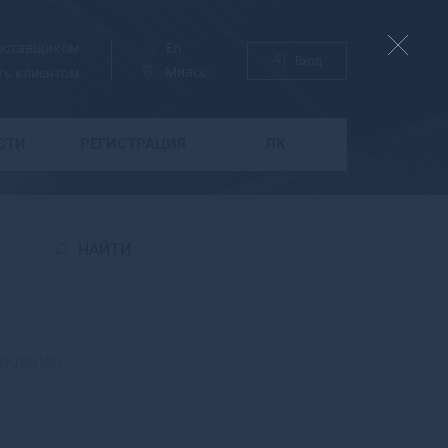
поставщиком
Ру
En
Вход
Миасс
ть клиентом
СТИ
РЕГИСТРАЦИЯ
ЛК
Б
Бабаево
Бабушкин
НАЙТИ
Бавлы
Багратионовск
Байкальск
Баймак
Бакал
 КЛАПАН
Баксан
Балабаново
Балаково