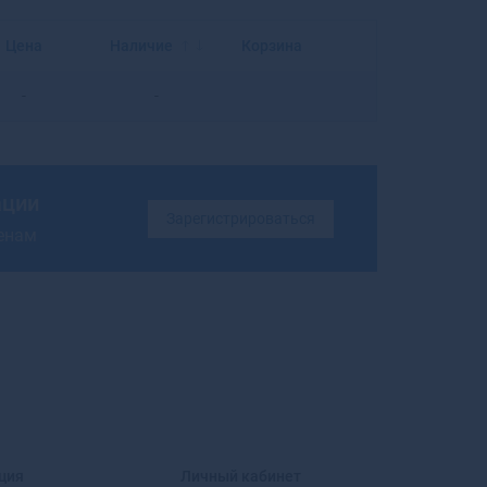
Балахна
Балашиха
Цена
Наличие
Корзина
Балашов
Балей
-
-
Балтийск
Барабинск
Барнаул
Барыш
ации
Батайск
Зарегистрироваться
ценам
Бахчисарай
Бежецк
Белая Калитва
Белая Холуница
Белгород
Белебей
Белев
Белинский
Белово
Белогорск
ция
Личный кабинет