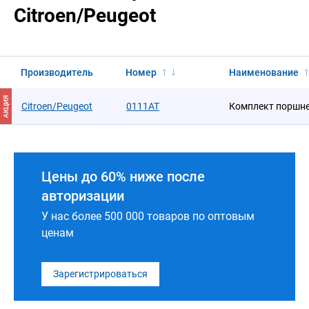
Citroen/Peugeot
Производитель
Номер
Наименование
АКЦИЯ
Citroen/Peugeot
0111AT
Комплект поршне
Цены до 60% ниже после
авторизации
У нас более 500 000 товаров по оптовым
ценам
Зарегистрироваться