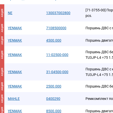
[71-3755-00] По
АКЦИЯ
NE
130037002800
pcs.
АКЦИЯ
YENMAK
7108500000
Поршень ДВС с 
АКЦИЯ
YENMAK
4500.000
Поршень двигат
Поршень ДВС без
АКЦИЯ
YENMAK
11-02500-000
TU3JP-L4 =75 1.5
Поршень ДВС с к
АКЦИЯ
YENMAK
31-04500-000
TU3JP-L4 =75 1.5
АКЦИЯ
YENMAK
2500.000
Поршень ДВС без
АКЦИЯ
MAHLE
0400290
Ремкомплект п
АКЦИЯ
YENMAK
8500.000
Поршень двигат