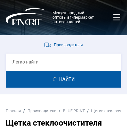
Международный
оптовый гипермаркет
автозапчастей
Производители
НАЙТИ
Главная
Производители
BLUE PRINT
Щетки стеклоочис
Щетка стеклоочистителя