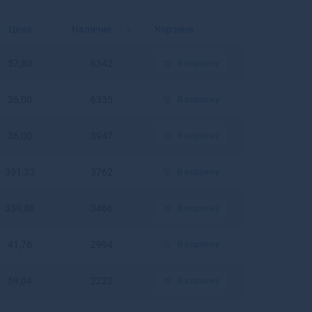
Балахна
Балашиха
Цена
Наличие
Корзина
Балашов
Балей
57,80
6342
В корзину
Балтийск
Барабинск
36,00
6335
В корзину
Барнаул
Барыш
36,00
3947
В корзину
Батайск
Бахчисарай
Бежецк
391,33
3762
В корзину
Белая Калитва
Белая Холуница
339,88
3466
В корзину
Белгород
Белебей
41,76
2994
В корзину
Белев
Белинский
59,04
2222
В корзину
Белово
Белогорск