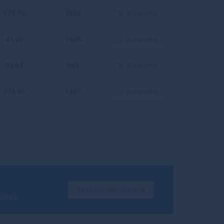
Бирюсинск
178,70
1619
В корзину
Бирюч
Благовещенск
45,93
1905
В корзину
Благовещенск
Благодарный
93,94
963
В корзину
Бобров
Богданович
373,96
1497
В корзину
Богородицк
Богородск
Боготол
Богучар
Бодайбо
Бокситогорск
Болгар
Бологое
Зарегистрироваться
Болотное
ентов
Болохово
Болхов