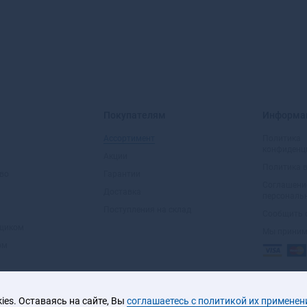
Покупателям
Информа
Ассортимент
Политика
конфиденц
Акции
Политика 
во
Гарантии
Соглашени
Доставка
персональ
Поступления на склад
Сообщить 
вщиком
Мы прини
ом
es. Оставаясь на сайте, Вы
соглашаетесь с политикой их применен