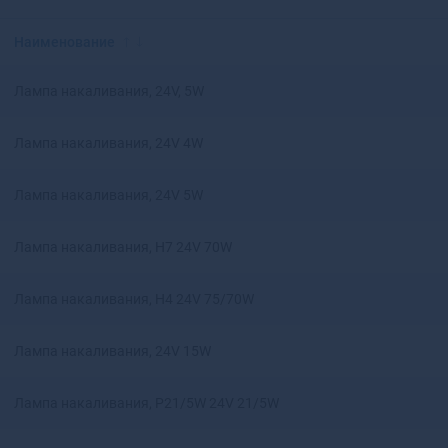
Красноярск
Аксай
Нижний Новгород
Алагир
Наименование
Омск
Алапаевск
Оренбург
Алатырь
Лампа накаливания, 24V, 5W
Пенза
Алдан
Пермь
Алейск
Лампа накаливания, 24V 4W
Ростов-на-Дону
Александров
Рязань
Александровск
Лампа накаливания, 24V 5W
Самара
Александровск-
Саратов
Сахалинский
Ставрополь
Алексеевка
Лампа накаливания, H7 24V 70W
Тюмень
Алексин
Уфа
Алзамай
Лампа накаливания, H4 24V 75/70W
Челябинск
Алупка
Ярославль
Алушта
Лампа накаливания, 24V 15W
Альметьевск
Амурск
Лампа накаливания, P21/5W 24V 21/5W
Анадырь
Анапа