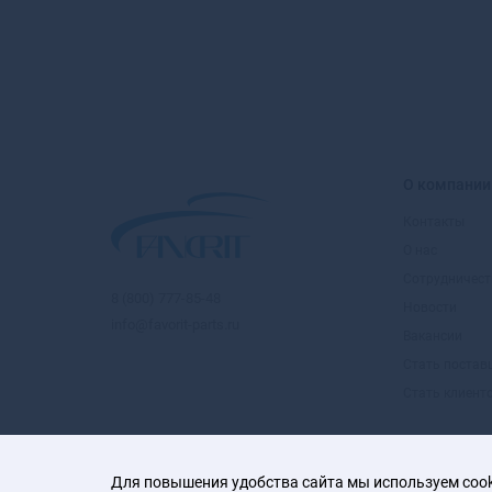
О компании
Контакты
О нас
Сотрудничест
8 (800) 777-85-48
Новости
info@favorit-parts.ru
Вакансии
Стать поста
Стать клиент
Для повышения удобства сайта мы используем cooki