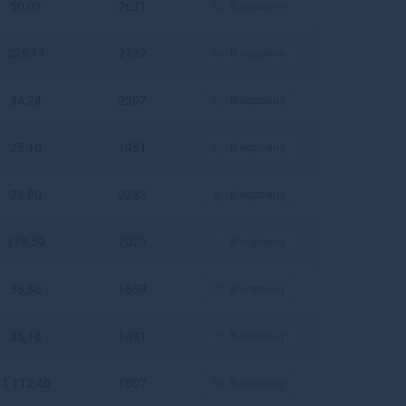
50,03
2621
В корзину
Белогорск
Белозерск
226,11
2132
В корзину
Белокуриха
Беломорск
Белорецк
34,24
2397
В корзину
Белореченск
Белоусово
25,10
1951
В корзину
Белоярский
Белый
28,80
2233
В корзину
Бердск
Березники
178,59
2029
В корзину
Березовский
Березовский
38,88
1859
В корзину
Беслан
Бийск
35,16
1491
В корзину
Бикин
Билибино
Биробиджан
1 112,40
1807
В корзину
Бирск