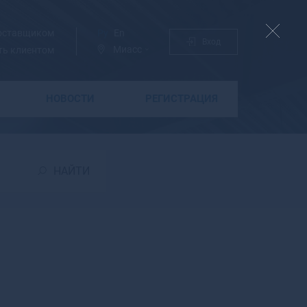
поставщиком
Ру
En
Вход
Миасс
ть клиентом
НОВОСТИ
РЕГИСТРАЦИЯ
Б
Бабаево
Бабушкин
НАЙТИ
Бавлы
Багратионовск
Байкальск
Баймак
Бакал
Баксан
Балабаново
Балаково