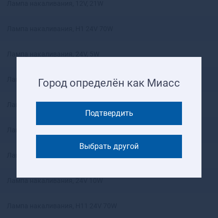
Лампа накаливания, 12V, 21W
Ангарск
Андреаполь
Лампа накаливания, H1 24V 70W
Анжеро-Судженск
Анива
Апатиты
Лампа накаливания, 24V, 5W
Апрелевка
Апшеронск
Лампа накаливания, 24V 3W
Город определён как Миасс
Арамиль
Аргун
Лампа выключатель, 24V 12W
Ардатов
Подтвердить
Ардон
Лампа накаливания, H4 12V 60/55W
Арзамас
Выбрать другой
Аркадак
Лампа накаливания, 12V, 10W
Армавир
Армянск
Лампа накаливания, 24V 10W
Арсеньев
Арск
Артем
Лампа накаливания, H11 24V 70W
Артемовск