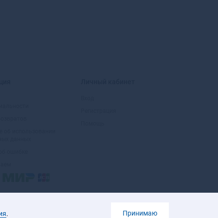
Большой Камень
Бор
Борзя
Борисоглебск
Боровичи
Боровск
Боровск-1
ция
Личный кабинет
Бородино
Братск
Вход
иальности
Бронницы
Регистрация
возвратов
Брянск
Помощь
Бугульма
е об использовании
ных данных
Бугуруслан
об ошибке
Буденновск
маем
Бузулук
Буинск
Буй
Буйнакск
Бутурлиновка
Принимаю
ия
.