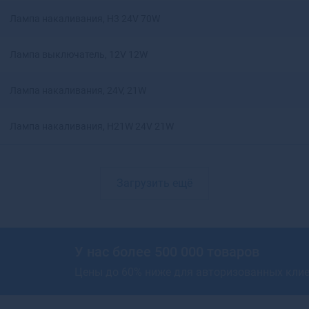
Артемовский
Лампа накаливания, H3 24V 70W
Архангельск
Асбест
Лампа выключатель, 12V 12W
Асино
Астрахань
Лампа накаливания, 24V, 21W
Аткарск
Ахтубинск
Лампа накаливания, H21W 24V 21W
Ахтубинск-7
Ачинск
Аша
Загрузить ещё
У нас более 500 000 товаров
Цены до 60% ниже для авторизованных кли