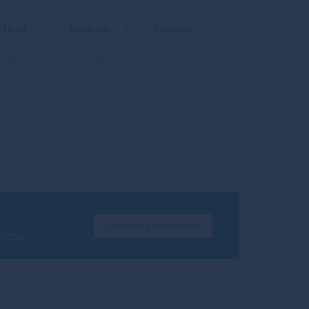
Балахна
Балашиха
Цена
Наличие
Корзина
Балашов
Балей
-
-
Балтийск
Барабинск
-
-
Барнаул
Барыш
Батайск
Бахчисарай
Бежецк
Белая Калитва
Белая Холуница
Белгород
Зарегистрироваться
ентов
Белебей
Белев
Белинский
Белово
Белогорск