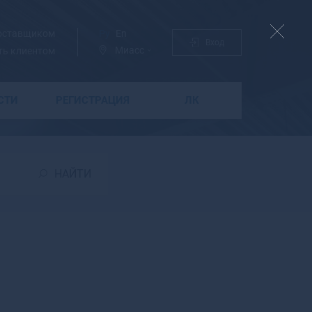
поставщиком
Ру
En
Вход
Миасс
ть клиентом
СТИ
РЕГИСТРАЦИЯ
ЛК
Б
Бабаево
Бабушкин
НАЙТИ
Бавлы
Багратионовск
Байкальск
Баймак
Бакал
Баксан
Балабаново
Балаково