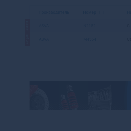
Производитель
Номер
Н
АКЦИЯ
ASVA
N2152
С
АКЦИЯ
ASVA
M4564
С