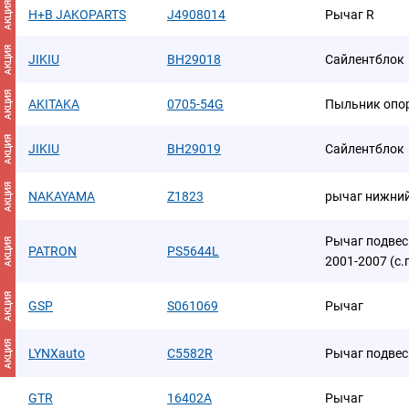
АКЦИЯ
H+B JAKOPARTS
J4908014
Рычаг R
АКЦИЯ
JIKIU
BH29018
Сайлентблок
АКЦИЯ
AKITAKA
0705-54G
Пыльник опо
АКЦИЯ
JIKIU
BH29019
Сайлентблок
АКЦИЯ
NAKAYAMA
Z1823
рычаг нижний 
Рычаг подвес
АКЦИЯ
PATRON
PS5644L
2001-2007 (с.
АКЦИЯ
GSP
S061069
Рычаг
АКЦИЯ
LYNXauto
C5582R
Рычаг подвес
GTR
16402A
Рычаг