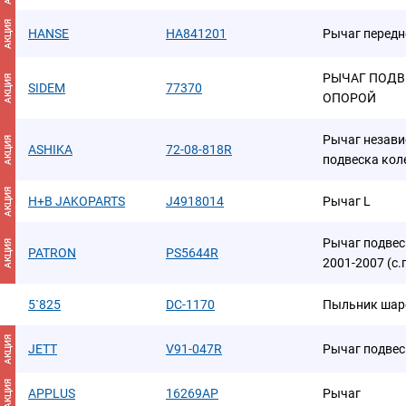
АКЦИЯ
HANSE
HA841201
Рычаг передн
РЫЧАГ ПОДВ
АКЦИЯ
SIDEM
77370
ОПОРОЙ
Рычаг незави
АКЦИЯ
ASHIKA
72-08-818R
подвеска кол
АКЦИЯ
H+B JAKOPARTS
J4918014
Рычаг L
Рычаг подвес
АКЦИЯ
PATRON
PS5644R
2001-2007 (с.
5`825
DC-1170
Пыльник шар
АКЦИЯ
JETT
V91-047R
Рычаг подвес
АКЦИЯ
APPLUS
16269AP
Рычаг