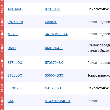
АКЦИЯ
AKITAKA
0701-035
Сайлентблок 
АКЦИЯ
LYNXauto
C5582L
Рычаг подвес
АКЦИЯ
MEYLE
34-160500014
Рычаг подвес
С/блок перед
АКЦИЯ
UNIO
RMP-20411
рычага Suzuki 
АКЦИЯ
STELLOX
5703794SX
Рычаг подвес
АКЦИЯ
STELLOX
000664BSX
Тормозные к
АКЦИЯ
FENOX
CAB20021
Сайлентблок
АКЦИЯ
SAT
ST-45202-54G01
Рычаг