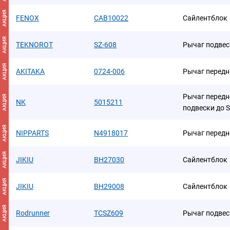
АКЦИЯ
FENOX
CAB10022
Сайлентблок
АКЦИЯ
TEKNOROT
SZ-608
Рычаг подвес
АКЦИЯ
AKITAKA
0724-006
Рычаг передн
Рычаг передн
АКЦИЯ
NK
5015211
подвески до 
АКЦИЯ
NIPPARTS
N4918017
Рычаг передн
АКЦИЯ
JIKIU
BH27030
Сайлентблок
АКЦИЯ
JIKIU
BH29008
Сайлентблок
АКЦИЯ
Rodrunner
TCSZ609
Рычаг подвес