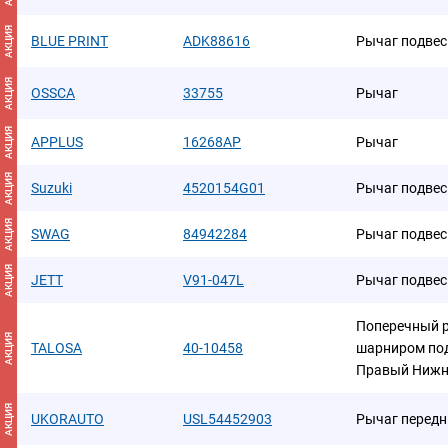
АКЦИЯ
BLUE PRINT
ADK88616
Рычаг подвес
АКЦИЯ
OSSCA
33755
Рычаг
АКЦИЯ
APPLUS
16268AP
Рычаг
АКЦИЯ
Suzuki
4520154G01
Рычаг подвес
АКЦИЯ
SWAG
84942284
Рычаг подвес
АКЦИЯ
JETT
V91-047L
Рычаг подвес
Поперечный 
АКЦИЯ
TALOSA
40-10458
шарниром под
Правый Нижн
АКЦИЯ
UKORAUTO
USL54452903
Рычаг передн