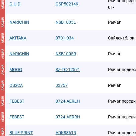
Рычаг передн r
АКЦИЯ
G.U.D
GSP502149
01-
АКЦИЯ
NARICHIN
NSB1005L
Рычаг
АКЦИЯ
AKITAKA
0701-034
Сайлентблок 
АКЦИЯ
NARICHIN
NSB1005R
Рычаг
АКЦИЯ
MOOG
SZ-TC-12571
Рычаг подвес
АКЦИЯ
OSSCA
33757
Рычаг
АКЦИЯ
FEBEST
0724-AERLH
Рычаг передн
АКЦИЯ
FEBEST
0724-AERRH
Рычаг передн
АКЦИЯ
BLUE PRINT
ADK88615
Рычаг подвес