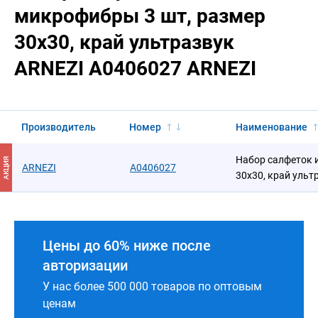
микрофибры 3 шт, размер
30х30, край ультразвук
ARNEZI A0406027 ARNEZI
Производитель
Номер
Наименование
Набор салфеток 
АКЦИЯ
ARNEZI
A0406027
30х30, край ульт
Цены до 60% ниже после
авторизации
У нас более 500 000 товаров по оптовым
ценам