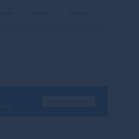
Балахна
Балашиха
Цена
Наличие
Корзина
Балашов
Балей
-
-
Балтийск
Барабинск
-
-
Барнаул
Барыш
Батайск
Бахчисарай
Бежецк
Белая Калитва
Белая Холуница
Белгород
Зарегистрироваться
ентов
Белебей
Белев
Белинский
Белово
Белогорск