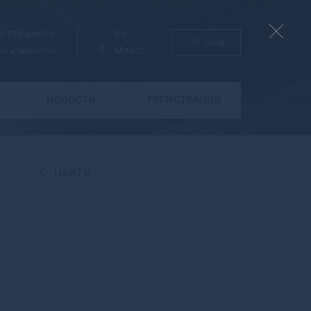
поставщиком
Ру
En
Вход
Миасс
ть клиентом
НОВОСТИ
РЕГИСТРАЦИЯ
Б
Бабаево
Бабушкин
НАЙТИ
Бавлы
Багратионовск
Байкальск
Баймак
Бакал
Баксан
Балабаново
Балаково