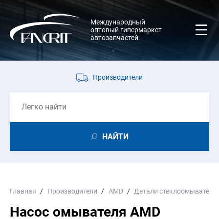
Международный
оптовый гипермаркет
автозапчастей
Производители
НАЙТИ
Главная
Производители
AMD
Детали стеклоомывателя 
Насос омывателя AMD