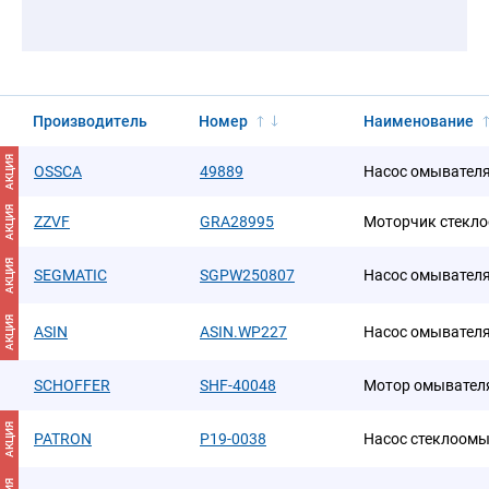
Производитель
Номер
Наименование
АКЦИЯ
OSSCA
49889
Насос омывател
АКЦИЯ
ZZVF
GRA28995
Моторчик стекл
АКЦИЯ
SEGMATIC
SGPW250807
Насос омывателя N
АКЦИЯ
ASIN
ASIN.WP227
Насос омывател
SCHOFFER
SHF-40048
Мотор омывател
АКЦИЯ
PATRON
P19-0038
Насос стеклоомы