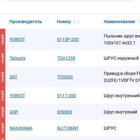
Производитель
Номер
Наименование
Пыльник шрус вн
АКЦИЯ
FEBEST
0115P-200
100x107.4x32.1
АКЦИЯ
Tatsumi
TDA1259
ШРУС наружный 
Привод в сборе 
АКЦИЯ
SAT
TO5200
2UZFE/1VDFTV 07
АКЦИЯ
FEBEST
0111-200
Шрус внутренний
АКЦИЯ
GSP
659065
Шрус внутрений
АКЦИЯ
NAKAYAMA
NJ7186NY
ШРУС