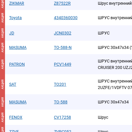
АКЦИЯ
ZIKMAR
Z87522R
Шрус внутренний t
АКЦИЯ
Toyota
4340360030
ШРУС внутренни
АКЦИЯ
JD
JCN0302
ШРУС
АКЦИЯ
MASUMA
TO-588-N
ШРУС 30x47x34 (
ШРУС внутренни
АКЦИЯ
PATRON
PCV1449
CRUISER 200 UZJ
ШРУС внутренний
АКЦИЯ
SAT
TO201
2UZFE/1VDFTV 07
АКЦИЯ
MASUMA
TO-588
ШРУС 30x47x34
АКЦИЯ
FENOX
CV17258
Шрус
АКЦИЯ
ZZVF
ZVRC052
Шрус