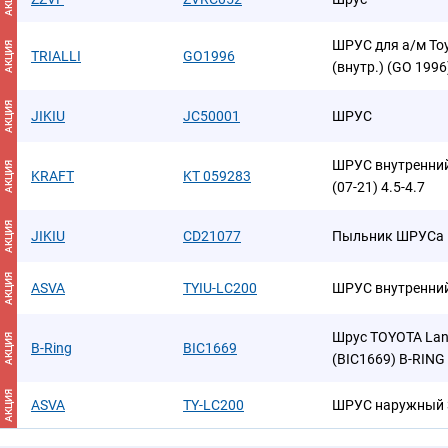
ШРУС для а/м Toyo
АКЦИЯ
TRIALLI
GO1996
(внутр.) (GO 1996
АКЦИЯ
JIKIU
JC50001
ШРУС
ШРУС внутренний 
АКЦИЯ
KRAFT
KT 059283
(07-21) 4.5-4.7
АКЦИЯ
JIKIU
CD21077
Пыльник ШРУСа
АКЦИЯ
ASVA
TYIU-LC200
ШРУС внутренний
Шрус TOYOTA Land 
АКЦИЯ
B-Ring
BIC1669
(BIC1669) B-RING
АКЦИЯ
ASVA
TY-LC200
ШРУС наружный 