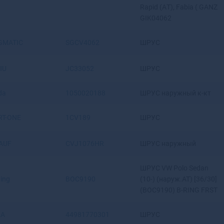
Rapid (АT), Fabia ( GANZ
Верхняя Салда
GIK04062
Верхняя Тура
Верхотурье
GMATIC
SGCV4062
ШРУС
Верхоянск
Весьегонск
IU
JC33052
ШРУС
Ветлуга
Видное
da
1050020188
ШРУС наружный к-кт
Вилюйск
Вилючинск
RT-ONE
1CV189
ШРУС
Вихоревка
Вичуга
AUF
CVJ1076HR
ШРУС наружный
Владивосток
Владикавказ
Владимир
ШРУС VW Polo Sedan
ing
BOC9190
(10-) (наруж.AT) [36/30]
Волгоград
(BOC9190) B-RING FRST
Волгодонск
Волгореченск
KA
44981770301
ШРУС
Волжск