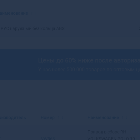
Красноярск
Аксай
Нижний Новгород
Алагир
аименование
Омск
Алапаевск
Оренбург
Алатырь
РУС наружный без кольца ABS
Пенза
Алдан
Пермь
Алейск
Ростов-на-Дону
Александров
Рязань
Александровск
Цены до 60% ниже после авториз
Самара
Александровск-
У нас более 500 000 товаров по оптовым 
Саратов
Сахалинский
Ставрополь
Алексеевка
Тюмень
Алексин
Уфа
Алзамай
Челябинск
Алупка
Ярославль
Алушта
Альметьевск
оизводитель
Номер
Наименование
Амурск
Анадырь
Привод в сборе RH
Анапа
T
VW563
VOLKSWAGEN POLO 10-