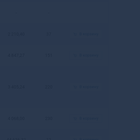
Гулькевичи
Гурьевск
-
-
Гурьевск
Гусев
Гусиноозерск
2 210,40
37
В корзину
Гусь-
Хрустальный
4 847,27
151
В корзину
3 405,24
220
В корзину
4 068,00
230
В корзину
44 636,32
12
В корзину