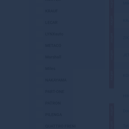
АКЦИЯ
Mil
KRAUF
АКЦИЯ
KR
LECAR
LYNXauto
АКЦИЯ
ZI
METACO
АКЦИЯ
JE
Marshall
Miles
АКЦИЯ
KO
NAKAYAMA
PART-ONE
HI
PATRON
АКЦИЯ
Dou
PILENGA
АКЦИЯ
Ta
QUATTRO FRENI