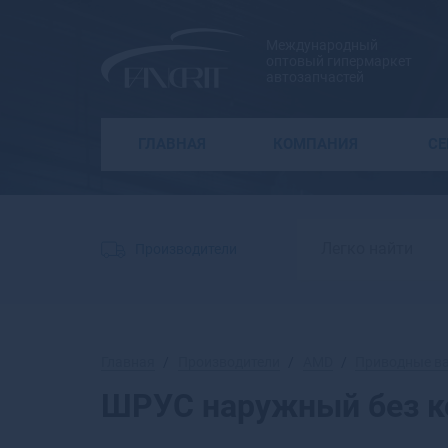
Международный
оптовый гипермаркет
автозапчастей
ГЛАВНАЯ
КОМПАНИЯ
С
Производители
Главная
Производители
AMD
Приводные в
ШРУС наружный без к