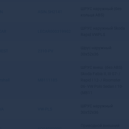
Волжский
ШРУС наружный (без
Вологда
IN
ASIN.SH2141
кольца ABS)
Володарск
Волоколамск
ШРУС наружный Skoda
Волосово
CAR
LECAR000319902
Rapid VWPLS
Волхов
Волчанск
Шрус наружный
Вольск
BEST
2310-PV
30x52x36
Вольск-18
Воркута
ШРУС внеш. (без ABS)
Воронеж
Skoda Fabia II, III 07- /
Воронеж-45
shall
M8111185
Rapid I 12- / Roomster
Ворсма
06- VW Polo Sedan I 10-
Воскресенск
(M811
Воткинск
Всеволожск
ШРУС наружный
VA
VW-PLS
30x52x36
Вуктыл
Выборг
Приводной внешний
Выкса
G
6Q0498099G