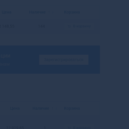
Балахна
Балашиха
Цена
Наличие
Корзина
Балашов
Балей
2 148,55
144
В корзину
Балтийск
Барабинск
Барнаул
Барыш
ации
Батайск
Зарегистрироваться
ценам
Бахчисарай
Бежецк
Белая Калитва
Белая Холуница
Белгород
Белебей
Белев
Цена
Наличие
Корзина
Белинский
Белово
Белогорск
12 919,85
1
В корзину