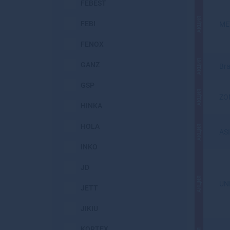
FEBEST
АКЦИЯ
FEBI
ME
FENOX
АКЦИЯ
GANZ
Br
GSP
АКЦИЯ
ZO
HINKA
HOLA
АКЦИЯ
AS
INKO
JD
АКЦИЯ
UN
JETT
JIKIU
KORTEX