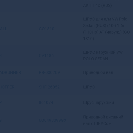
Ангарск
АКПП 4D (RUS)
Андреаполь
Анжеро-Судженск
ШРУС для а/м VW Polo
Анива
Sedan (RUS) (10-) 1.6i
IALLI
GO1810
(110Hp) AT (наруж.) (GO
Апатиты
1810)
Апрелевка
Апшеронск
ШРУС наружний VW
Арамиль
R
CV1186
POLO SEDAN
Аргун
Ардатов
ADRUNNER
RR-0002CV
Приводной вал
Ардон
Арзамас
HOFFER
SHF-26052
ШРУС
Аркадак
Армавир
P
861074
Шрус наружний
Армянск
Арсеньев
Приводной внешний
Арск
G
6Q0498099GX
вал с ШPУCом
Артем
Артемовск