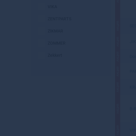
VIKA
ZENTPARTS
АКЦИЯ
SE
ZIKMAR
АКЦИЯ
JIK
ZOMMER
АКЦИЯ
Zekkert
Do
АКЦИЯ
PA
АКЦИЯ
KR
АКЦИЯ
B-R
АКЦИЯ
VI