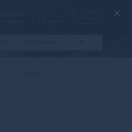
поставщиком
Ру
En
Вход
Миасс
ть клиентом
СТИ
РЕГИСТРАЦИЯ
ЛК
Б
Бабаево
Бабушкин
НАЙТИ
Бавлы
Багратионовск
Байкальск
Баймак
Бакал
Баксан
Балабаново
Балаково