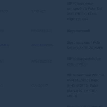
ШРУС наружный
Артемовский
передний VW Polo (Sed
Архангельск
TACO
5730-428
RUS) (2011>), Skoda
Асбест
Rapid (2013>)
Асино
Астрахань
ave
BR.CVJ.1.45
Шрус внешний
Аткарск
Ахтубинск
Шрус наружный Polo
MMER
Z6Q0498099G
Ахтубинск-7
Sedan с АКПП ZOMMER
Ачинск
Аша
ШРУС наружный (без
IN
ASIN.SH2142
кольца ABS)
ШРУС внешний VW Polo
IV-VI 01-, Skoda Rapid
IO
CVJ-20017
(NH3,NK3) 12-, Fabia
(5J,NJ) 07- (МКПП/
АКПП)