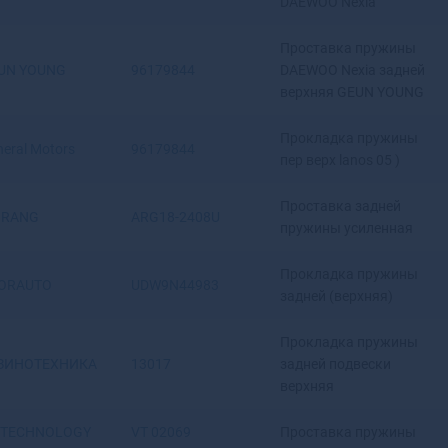
DAEWOO Nexia
Проставка пружины
В
UN YOUNG
96179844
DAEWOO Nexia задней
Валдай
верхняя GEUN YOUNG
Валуйки
Велиж
Прокладка пружины
eral Motors
96179844
Великие Луки
пер верх lanos 05 )
Великие Луки-1
Проставка задней
Великий
IRANG
ARG18-2408U
пружины усиленная
Новгород
Великий Устюг
Прокладка пружины
Вельск
ORAUTO
UDW9N44983
задней (верхняя)
Венев
Верещагино
Прокладка пружины
Верея
ЗИНОТЕХНИКА
13017
задней подвески
Верхнеуральск
верхняя
Верхний Тагил
Верхний Уфалей
 TECHNOLOGY
VT 02069
Проставка пружины
Верхняя Пышма