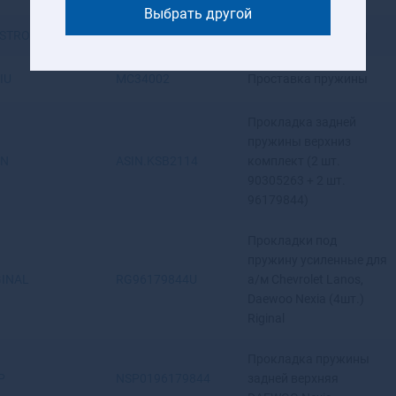
Выбрать другой
ESTROCO
20G1255
Проставка пружины
IU
MC34002
Проставка пружины
Прокладка задней
пружины верхниз
IN
ASIN.KSB2114
комплект (2 шт.
90305263 + 2 шт.
96179844)
Прокладки под
пружину усиленные для
GINAL
RG96179844U
а/м Chevrolet Lanos,
Daewoo Nexia (4шт.)
Riginal
Прокладка пружины
P
NSP0196179844
задней верхняя