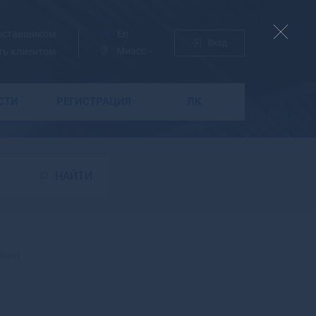
поставщиком
Ру
En
Вход
Миасс
ть клиентом
СТИ
РЕГИСТРАЦИЯ
ЛК
Б
Бабаево
Бабушкин
НАЙТИ
Бавлы
Багратионовск
Байкальск
Баймак
Бакал
ная)
Баксан
Балабаново
Балаково