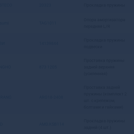
Ангарск
STECO
20323
Прокладка пружины
Андреаполь
Анжеро-Судженск
Опора амортизатора
tsumi
TAG1011
Анива
передняя L/R
Апатиты
Апрелевка
Прокладка пружины
ВИ
14139844
подвески
Апшеронск
Арамиль
Проставка пружины
Аргун
NGHO
873 1205
задней верхняя
Ардатов
(усиленная)
Ардон
Арзамас
Проставка задней
Аркадак
пружины (комплект 2
IRANG
ARG18-2408
Армавир
шт. с крепежом,
Армянск
болтами и гайками)
Арсеньев
Арск
Прокладка пружины
D
AMD.KSB114
Артем
задней (4 шт.)
Артемовск