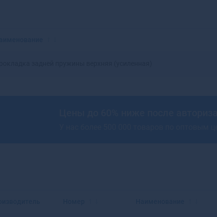
Красноярск
Аксай
Нижний Новгород
Алагир
Омск
Алапаевск
Оренбург
Алатырь
аименование
Пенза
Алдан
Пермь
Алейск
рокладка задней пружины верхняя (усиленная)
Ростов-на-Дону
Александров
Рязань
Александровск
Самара
Александровск-
Саратов
Сахалинский
Цены до 60% ниже после авториз
Ставрополь
Алексеевка
У нас более 500 000 товаров по оптовым 
Тюмень
Алексин
Уфа
Алзамай
Челябинск
Алупка
Ярославль
Алушта
Альметьевск
Амурск
Анадырь
оизводитель
Номер
Наименование
Анапа