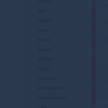
LONGHO
АКЦИЯ
ON
NSP
АКЦИЯ
ONNURI
LO
OSSCA
АКЦИЯ
CA
PATRON
RIGINAL
АКЦИЯ
HL
ROSTECO
Tatsumi
UKORAUTO
АКЦИЯ
PA
VK TECHNOLOGY
РЕЗИНОТЕХНИКА
АКЦИЯ
UK
СЭВИ