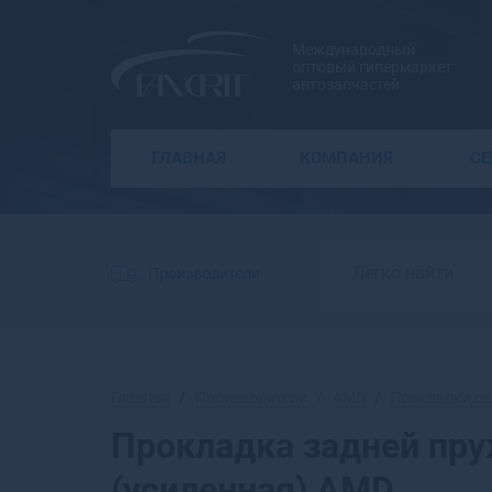
Международный
оптовый гипермаркет
автозапчастей
ГЛАВНАЯ
КОМПАНИЯ
С
Производители
Главная
Производители
AMD
Прокладки,са
Прокладка задней пр
(усиленная) AMD