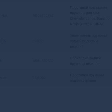
Верхняя Салда
Проставки под задние
Верхняя Тура
пружины для а/м
GINAL
RG96179844
Верхотурье
Chevrolet Lanos, Daewoo
Верхоянск
Nexia (4шт.) RIGINAL
Весьегонск
Уплотнитель пружины
Ветлуга
SCA
19082
задней подвески-
Видное
верхний
Вилюйск
Вилючинск
Прокладка задней
Вихоревка
IN
ASIN.SB2332
пружины верхняя
Вичуга
Владивосток
Проставка пружины
tsumi
TAI1002
Владикавказ
задняя верхняя
Владимир
Волгоград
Волгодонск
Волгореченск
Волжск