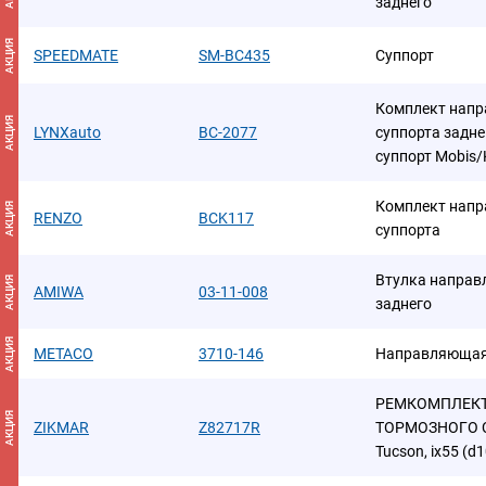
заднего
АКЦИЯ
SPEEDMATE
SM-BC435
Суппорт
Комплект напр
АКЦИЯ
LYNXauto
BC-2077
суппорта задн
суппорт Mobis/
Комплект напр
АКЦИЯ
RENZO
BCK117
суппорта
Втулка направ
АКЦИЯ
AMIWA
03-11-008
заднего
АКЦИЯ
METACO
3710-146
Направляющая 
РЕМКОМПЛЕК
АКЦИЯ
ZIKMAR
Z82717R
ТОРМОЗНОГО СУ
Tucson, ix55 (d