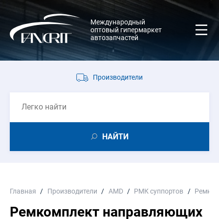
Международный
оптовый гипермаркет
автозапчастей
Производители
НАЙТИ
Главная
Производители
AMD
РМК суппортов
Ремком
Ремкомплект направляющих