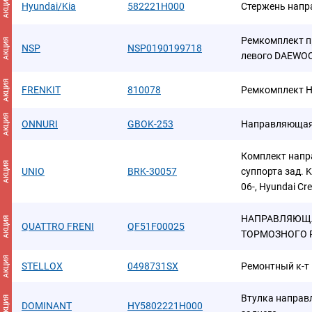
АКЦИЯ
Hyundai/Kia
582221H000
Стержень напра
Ремкомплект п
АКЦИЯ
NSP
NSP0190199718
левого DAEWOO
АКЦИЯ
FRENKIT
810078
Ремкомплект 
АКЦИЯ
ONNURI
GBOK-253
Направляющая
Комплект напр
АКЦИЯ
UNIO
BRK-30057
суппорта зад. Kia
06-, Hyundai Cr
НАПРАВЛЯЮЩА
АКЦИЯ
QUATTRO FRENI
QF51F00025
ТОРМОЗНОГО 
АКЦИЯ
STELLOX
0498731SX
Ремонтный к-т
Втулка направ
АКЦИЯ
DOMINANT
HY5802221H000