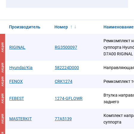
Производитель
Номер
Наименование
Ремкомплект н
АКЦИЯ
RIGINAL
RG3500097
суппорта Hyunda
D7A00 RIGINAL
АКЦИЯ
Hyundai/Kia
582224D000
Направляющая 
АКЦИЯ
FENOX
CRK1274
Ремкомплект т
Втулка направ
АКЦИЯ
FEBEST
1274-GFLOWR
заднего
Комплект напр
АКЦИЯ
MASTERKIT
77A5139
суппорта