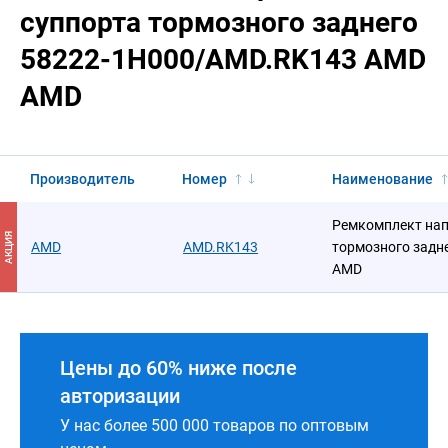
суппорта тормозного заднего
58222-1H000/AMD.RK143 AMD
AMD
Производитель
Номер
Наименование
Ремкомплект на
АКЦИЯ
AMD
AMD.RK143
тормозного задн
AMD
Цены до 60% ниже после
авторизации
У нас более 500 000 товаров по оптовым