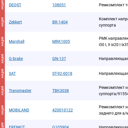
АКЦИЯ
DEQST
108051
Ремкомплект т
Комплект напр
АКЦИЯ
Zekkert
BR-1404
суппорта
РМК направляющ
АКЦИЯ
Marshall
MRK1005
i30 I, II ix20 I i
АКЦИЯ
G-brake
GN-137
Направляющая 
АКЦИЯ
SAT
ST-92-0018
Направляющая 
Ремкомплект 
АКЦИЯ
Transmaster
TBK3038
суппорта/9155
Ремкомплект н
АКЦИЯ
MOBILAND
420010122
заднего для а/м
АКЦИЯ
FRENKIT
G105904
Направляющая