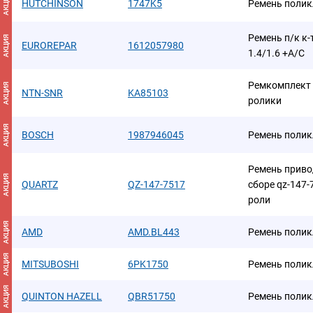
АКЦИЯ
HUTCHINSON
1747K5
Ремень поли
Ремень п/к к
АКЦИЯ
EUROREPAR
1612057980
1.4/1.6 +A/C
Ремкомплект 
АКЦИЯ
NTN-SNR
KA85103
ролики
АКЦИЯ
BOSCH
1987946045
Ремень полик
Ремень приво
АКЦИЯ
QUARTZ
QZ-147-7517
сборе qz-147-
роли
АКЦИЯ
AMD
AMD.BL443
Ремень полик
АКЦИЯ
MITSUBOSHI
6PK1750
Ремень поли
АКЦИЯ
QUINTON HAZELL
QBR51750
Ремень поли