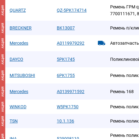
Ремень ГРМ q
АКЦИЯ
QUARTZ
QZ-5PK174714
7700111671, 
АКЦИЯ
BRECKNER
BK13007
Ремень п/кли
АКЦИЯ
Mercedes
A0119979292
Автозапчасть
АКЦИЯ
DAYCO
5PK1745
Поликлиново
АКЦИЯ
MITSUBOSHI
6PK1755
Ремень поли
АКЦИЯ
Mercedes
A0139971592
Ремень 168
АКЦИЯ
WINKOD
W5PK1750
Ремень поли
АКЦИЯ
TSN
10.1.136
Ремень поли
Ремень полик
АКЦИЯ
INA
529008110