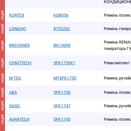
КОНДИЦИОНЕ
АКЦИЯ
KORTEX
KDB056
Ремень полик
АКЦИЯ
LONGHO
8752202
Ремень генер
Ремень RENA
АКЦИЯ
BRECKNER
BK13008
генератора Г
АКЦИЯ
CONTITECH
5PK1750K1
Ремкомплект 
АКЦИЯ
M-TEX
MT5PK1750
Ремень ручей
АКЦИЯ
ABA
5PK1750
Ремень поли
АКЦИЯ
SASIC
5PK1747
Ремень руче
АКЦИЯ
AVANTECH
5PK1745
Ремень поли