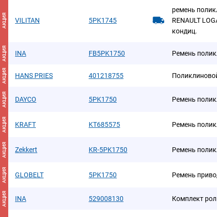
ремень поликл
АКЦИЯ
VILITAN
5PK1745
RENAULT LOGAN
кондиц.
АКЦИЯ
INA
FB5PK1750
Ремень поли
АКЦИЯ
HANS PRIES
401218755
Поликлиново
АКЦИЯ
DAYCO
5PK1750
Ремень поли
АКЦИЯ
KRAFT
KT685575
Ремень полик
АКЦИЯ
Zekkert
KR-5PK1750
Ремень поли
АКЦИЯ
GLOBELT
5PK1750
Ремень приво
АКЦИЯ
INA
529008130
Комплект рол