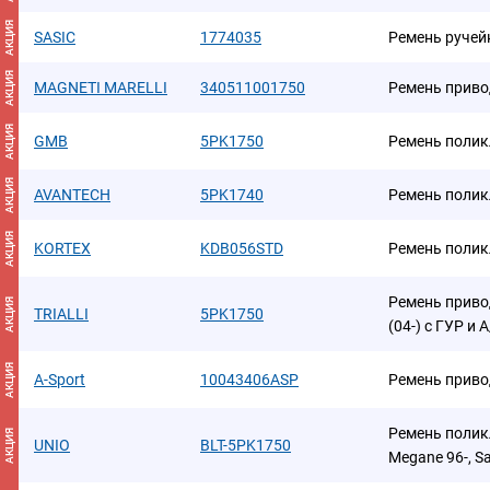
АКЦИЯ
SASIC
1774035
Ремень руче
АКЦИЯ
MAGNETI MARELLI
340511001750
Ремень приво
АКЦИЯ
GMB
5PK1750
Ремень поли
АКЦИЯ
AVANTECH
5PK1740
Ремень поли
АКЦИЯ
KORTEX
KDB056STD
Ремень полик
Ремень привод
АКЦИЯ
TRIALLI
5PK1750
(04-) с ГУР и 
АКЦИЯ
A-Sport
10043406ASP
Ремень приво
Ремень поликл
АКЦИЯ
UNIO
BLT-5PK1750
Megane 96-, S