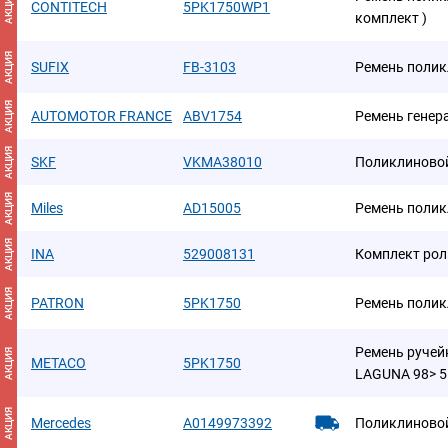
АКЦИЯ
CONTITECH
5PK1750WP1
комплект )
АКЦИЯ
SUFIX
FB-3103
Ремень поли
АКЦИЯ
AUTOMOTOR FRANCE
ABV1754
Ремень генер
АКЦИЯ
SKF
VKMA38010
Поликлиново
АКЦИЯ
Miles
AD15005
Ремень поли
АКЦИЯ
INA
529008131
Комплект рол
АКЦИЯ
PATRON
5PK1750
Ремень поли
Ремень ручей
АКЦИЯ
METACO
5PK1750
LAGUNA 98> 
АКЦИЯ
Mercedes
A0149973392
Поликлиново