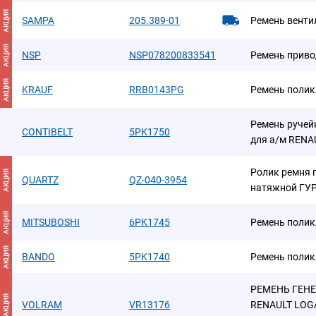
АКЦИЯ
SAMPA
205.389-01
Ремень венти
АКЦИЯ
NSP
NSP078200833541
Ремень приво
АКЦИЯ
KRAUF
RRB0143PG
Ремень поли
Ремень ручей
CONTIBELT
5PK1750
для а/м RENAU
Ролик ремня 
АКЦИЯ
QUARTZ
QZ-040-3954
натяжной ГУ
АКЦИЯ
MITSUBOSHI
6PK1745
Ремень поли
АКЦИЯ
BANDO
5PK1740
Ремень поли
РЕМЕНЬ ГЕНЕР
АКЦИЯ
VOLRAM
VR13176
RENAULT LOGAN