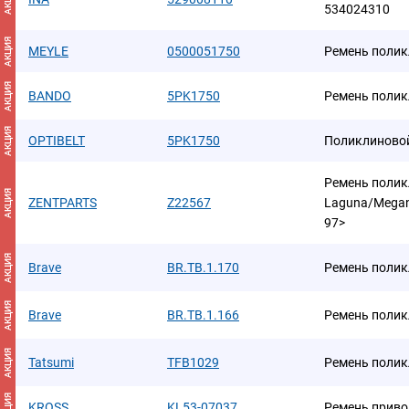
534024310
АКЦИЯ
MEYLE
0500051750
Ремень поли
АКЦИЯ
BANDO
5PK1750
Ремень поли
АКЦИЯ
OPTIBELT
5PK1750
Поликлиново
Ремень полик
АКЦИЯ
ZENTPARTS
Z22567
Laguna/Megane
97>
АКЦИЯ
Brave
BR.TB.1.170
Ремень поли
АКЦИЯ
Brave
BR.TB.1.166
Ремень поли
АКЦИЯ
Tatsumi
TFB1029
Ремень полик
АКЦИЯ
KROSS
KL53-07037
Ремень приво