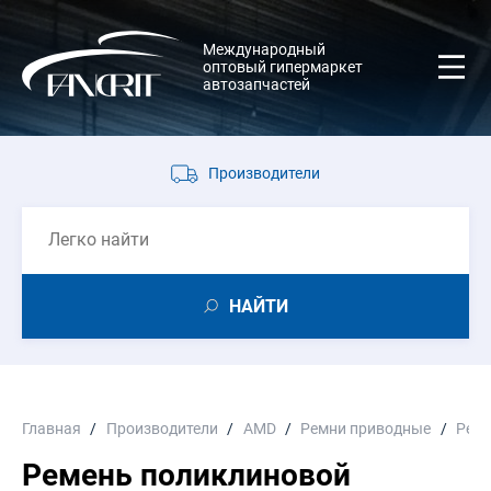
Международный
оптовый гипермаркет
автозапчастей
Производители
НАЙТИ
Главная
Производители
AMD
Ремни приводные
Реме
Ремень поликлиновой