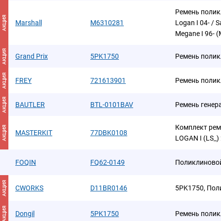
Ремень полик
АКЦИЯ
Marshall
M6310281
Logan I 04- / S
Megane I 96- 
АКЦИЯ
Grand Prix
5PK1750
Ремень поли
АКЦИЯ
FREY
721613901
Ремень поли
АКЦИЯ
BAUTLER
BTL-0101BAV
Ремень генер
Комплект рем
АКЦИЯ
MASTERKIT
77DBK0108
LOGAN I (LS_) 
FOQIN
FQ62-0149
Поликлиново
АКЦИЯ
CWORKS
D11BR0146
5PK1750, Пол
АКЦИЯ
Dongil
5PK1750
Ремень поли