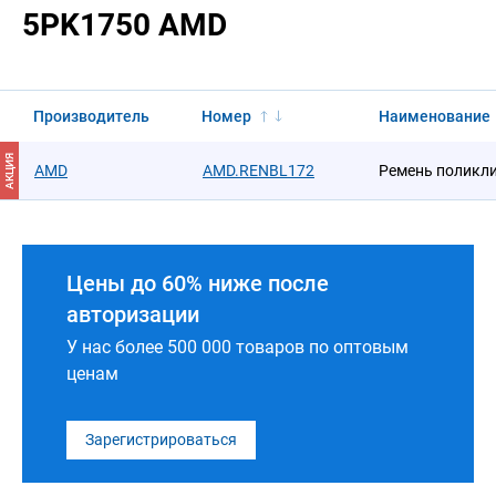
5PK1750 AMD
Производитель
Номер
Наименование
АКЦИЯ
AMD
AMD.RENBL172
Ремень поликл
Цены до 60% ниже после
авторизации
У нас более 500 000 товаров по оптовым
ценам
Зарегистрироваться