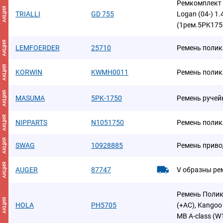
Ремкомплект 
АКЦИЯ
TRIALLI
GD 755
Logan (04-) 1.
(1рем.5PK1750
АКЦИЯ
LEMFOERDER
25710
Ремень поли
АКЦИЯ
KORWIN
KWMH0011
Ремень поли
АКЦИЯ
MASUMA
5PK-1750
Ремень руче
АКЦИЯ
NIPPARTS
N1051750
Ремень поли
АКЦИЯ
SWAG
10928885
Ремень приво
АКЦИЯ
AUGER
87747
V образны ре
Ремень Поликл
АКЦИЯ
HOLA
PH5705
(+AC), Kangoo
MB A-class (W