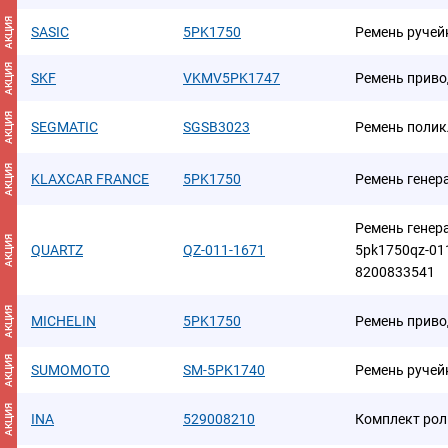
АКЦИЯ
SASIC
5PK1750
Ремень руче
АКЦИЯ
SKF
VKMV5PK1747
Ремень приво
АКЦИЯ
SEGMATIC
SGSB3023
Ремень поли
АКЦИЯ
KLAXCAR FRANCE
5PK1750
Ремень генер
Ремень генер
АКЦИЯ
QUARTZ
QZ-011-1671
5pk1750qz-01
8200833541
АКЦИЯ
MICHELIN
5PK1750
Ремень приво
АКЦИЯ
SUMOMOTO
SM-5PK1740
Ремень руче
АКЦИЯ
INA
529008210
Комплект рол