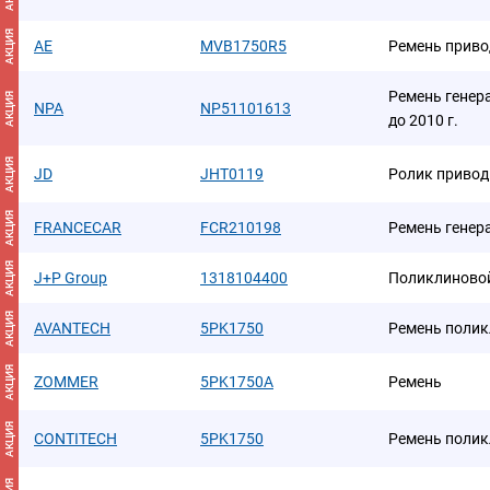
АКЦИЯ
AE
MVB1750R5
Ремень приво
Ремень генер
АКЦИЯ
NPA
NP51101613
до 2010 г.
АКЦИЯ
JD
JHT0119
Ролик привод
АКЦИЯ
FRANCECAR
FCR210198
Ремень генер
АКЦИЯ
J+P Group
1318104400
Поликлиново
АКЦИЯ
AVANTECH
5PK1750
Ремень поли
АКЦИЯ
ZOMMER
5PK1750A
Ремень
АКЦИЯ
CONTITECH
5PK1750
Ремень поли