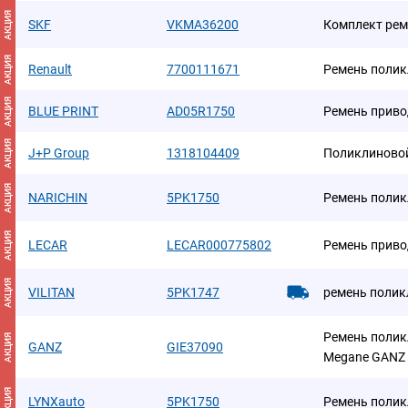
АКЦИЯ
SKF
VKMA36200
Комплект рем
АКЦИЯ
Renault
7700111671
Ремень поли
АКЦИЯ
BLUE PRINT
AD05R1750
Ремень приво
АКЦИЯ
J+P Group
1318104409
Поликлиново
АКЦИЯ
NARICHIN
5PK1750
Ремень поли
АКЦИЯ
LECAR
LECAR000775802
Ремень приво
АКЦИЯ
VILITAN
5PK1747
ремень поликл
Ремень поли
АКЦИЯ
GANZ
GIE37090
Megane GANZ 
АКЦИЯ
LYNXauto
5PK1750
Ремень поли