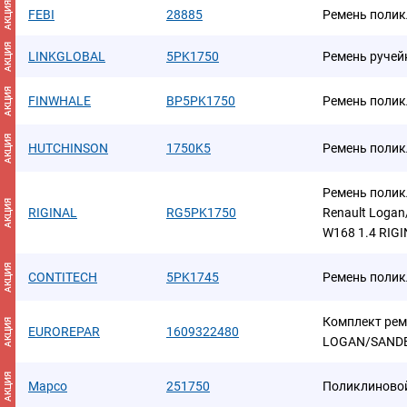
АКЦИЯ
FEBI
28885
Ремень поли
АКЦИЯ
LINKGLOBAL
5PK1750
Ремень руче
АКЦИЯ
FINWHALE
BP5PK1750
Ремень поли
АКЦИЯ
HUTCHINSON
1750K5
Ремень поли
Ремень полик
АКЦИЯ
RIGINAL
RG5PK1750
Renault Logan
W168 1.4 RIG
АКЦИЯ
CONTITECH
5PK1745
Ремень поли
Комплект рем
АКЦИЯ
EUROREPAR
1609322480
LOGAN/SANDER
АКЦИЯ
Mapco
251750
Поликлиново