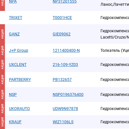
АКЦИЯ
NPA
NP31201555
Ланос,Лачетти
TRIXET
T0001HCE
Гидрокомпенса
Гидрокомпенс
АКЦИЯ
GANZ
GIE09062
Lacetti/Cruze/
АКЦИЯ
J+P Group
1211400400-N
Толкатель (Уц
АКЦИЯ
UXCLENT
216-109-YZ03
Гидрокомпенс
АКЦИЯ
PARTBERRY
PB132657
Гидрокомпенс
АКЦИЯ
NSP
NSP0196376400
Гидрокомпенса
АКЦИЯ
UKORAUTO
UDW9N97878
Гидрокомпенс
АКЦИЯ
KRAUF
WIZ1106LS
Гидрокомпенс