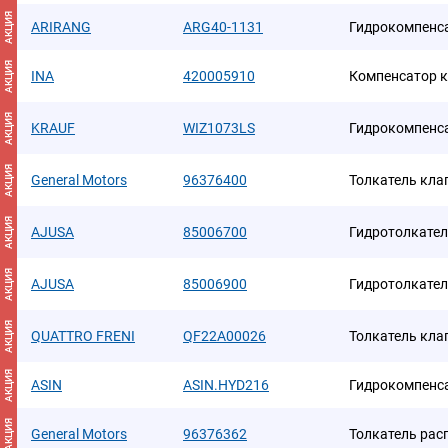
АКЦИЯ
ARIRANG
ARG40-1131
Гидрокомпенс
АКЦИЯ
INA
420005910
Компенсатор к
АКЦИЯ
KRAUF
WIZ1073LS
Гидрокомпенс
АКЦИЯ
General Motors
96376400
Толкатель кла
АКЦИЯ
AJUSA
85006700
Гидротолкател
АКЦИЯ
AJUSA
85006900
Гидротолкател
АКЦИЯ
QUATTRO FRENI
QF22A00026
Толкатель кла
АКЦИЯ
ASIN
ASIN.HYD216
Гидрокомпенс
АКЦИЯ
General Motors
96376362
Толкатель рас