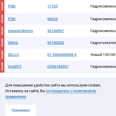
АКЦИЯ
FEBI
17105
Гидрокомпенсат
АКЦИЯ
FEBI
06620
Гидрокомпенсат
АКЦИЯ
General Motors
96184997
Гидрокомпенс
АКЦИЯ
SWAG
99180006
Гидротолкате
АКЦИЯ
DELLO
01-3006400008-A
Новый 130106
АКЦИЯ
QUARTZ
QZ96184997
Гидрокомпенс
Для повышения удобства сайта мы используем cookies.
Оставаясь на сайте, Вы
соглашаетесь с политикой их
применения
.
2026 © ООО «ЮРАЛ»
Принимаю