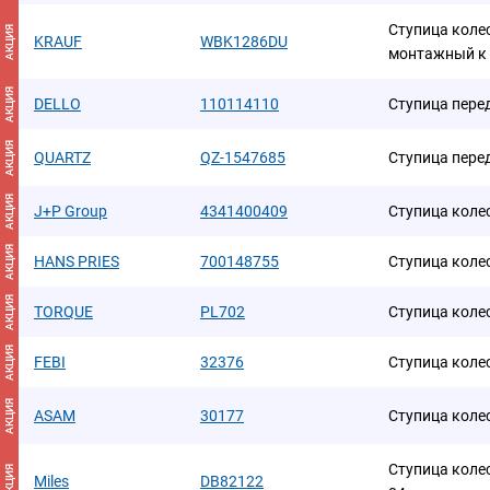
Ступица колес
АКЦИЯ
KRAUF
WBK1286DU
монтажный к
АКЦИЯ
DELLO
110114110
Ступица пере
АКЦИЯ
QUARTZ
QZ-1547685
Ступица пере
АКЦИЯ
J+P Group
4341400409
Ступица коле
АКЦИЯ
HANS PRIES
700148755
Ступица коле
АКЦИЯ
TORQUE
PL702
Ступица коле
АКЦИЯ
FEBI
32376
Ступица коле
АКЦИЯ
ASAM
30177
Ступица коле
Ступица кол
АКЦИЯ
Miles
DB82122