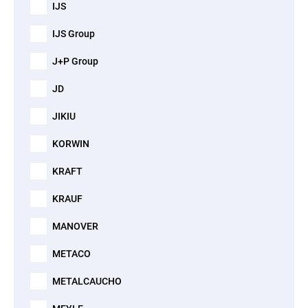
IJS
IJS Group
J+P Group
JD
JIKIU
KORWIN
KRAFT
KRAUF
MANOVER
METACO
METALCAUCHO