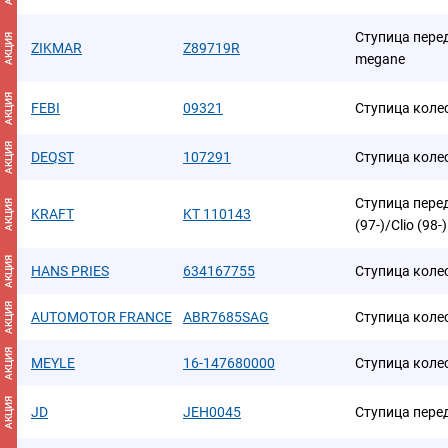
Ступица передн
АКЦИЯ
ZIKMAR
Z89719R
megane
АКЦИЯ
FEBI
09321
Ступица коле
АКЦИЯ
DEQST
107291
Ступица коле
Ступица перед
АКЦИЯ
KRAFT
KT 110143
(97-)/Clio (98-)
АКЦИЯ
HANS PRIES
634167755
Ступица коле
АКЦИЯ
AUTOMOTOR FRANCE
ABR7685SAG
Ступица коле
АКЦИЯ
MEYLE
16-147680000
Ступица коле
АКЦИЯ
JD
JEH0045
Ступица пере