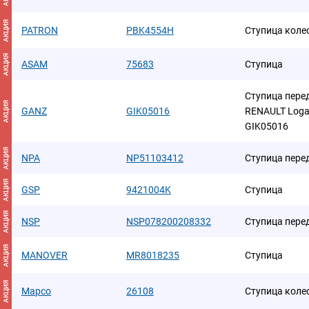
АКЦИЯ
PATRON
PBK4554H
Ступица коле
АКЦИЯ
ASAM
75683
Ступица
Ступица пере
АКЦИЯ
GANZ
GIK05016
RENAULT Loga
GIK05016
АКЦИЯ
NPA
NP51103412
Ступица пере
АКЦИЯ
GSP
9421004K
Ступица
АКЦИЯ
NSP
NSP078200208332
Ступица пере
АКЦИЯ
MANOVER
MR8018235
Ступица
АКЦИЯ
Mapco
26108
Ступица коле