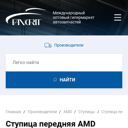
Международный
оптовый гипермаркет
автозапчастей
Производители
НАЙТИ
Главная
Производители
AMD
Ступицы
Ступица пере
Ступица передняя AMD