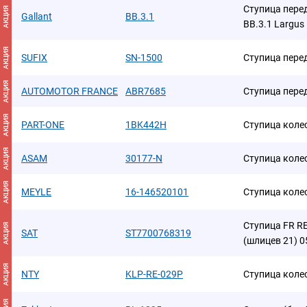
Ступица пере
АКЦИЯ
Gallant
BB.3.1
BB.3.1 Largus
АКЦИЯ
SUFIX
SN-1500
Ступица пере
АКЦИЯ
AUTOMOTOR FRANCE
ABR7685
Ступица пере
АКЦИЯ
PART-ONE
1BK442H
Ступица коле
АКЦИЯ
ASAM
30177-N
Ступица колес
АКЦИЯ
MEYLE
16-146520101
Ступица коле
Ступица FR RE
АКЦИЯ
SAT
ST7700768319
(шлицев 21) 0
АКЦИЯ
NTY
KLP-RE-029P
Ступица коле