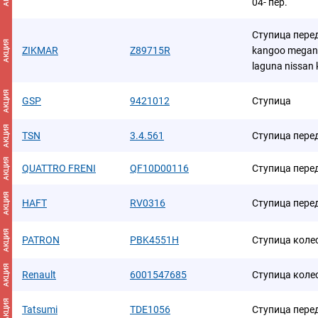
04- пер.
Ступица перед 
АКЦИЯ
ZIKMAR
Z89715R
kangoo megane 
laguna nissan 
АКЦИЯ
GSP
9421012
Ступица
АКЦИЯ
TSN
3.4.561
Ступица пере
АКЦИЯ
QUATTRO FRENI
QF10D00116
Ступица пере
АКЦИЯ
HAFT
RV0316
Ступица пере
АКЦИЯ
PATRON
PBK4551H
Ступица коле
АКЦИЯ
Renault
6001547685
Ступица коле
АКЦИЯ
Tatsumi
TDE1056
Ступица пере