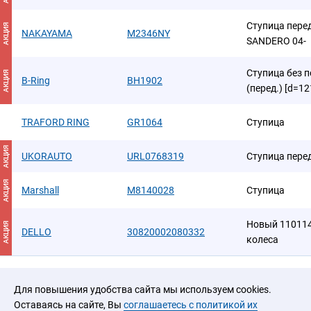
Ступица пере
АКЦИЯ
NAKAYAMA
M2346NY
SANDERO 04-
Ступица без п
АКЦИЯ
B-Ring
BH1902
(перед.) [d=1
TRAFORD RING
GR1064
Ступица
АКЦИЯ
UKORAUTO
URL0768319
Ступица пере
АКЦИЯ
Marshall
M8140028
Ступица
Новый 110114
АКЦИЯ
DELLO
30820002080332
колеса
Для повышения удобства сайта мы используем cookies.
Оставаясь на сайте, Вы
соглашаетесь с политикой их