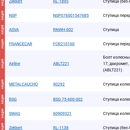
АКЦИЯ
Zekkert
RL-1895
Ступица (без 
АКЦИЯ
NSP
NSP076001547685
Ступица пере
АКЦИЯ
ASVA
RNWH-002
Ступица
АКЦИЯ
FRANCECAR
FCR210160
Ступица пере
Болт колесны
АКЦИЯ
Airline
ABLT221
17, дакромет,
(ABLT221)
АКЦИЯ
METALCAUCHO
90292
Ступица коле
АКЦИЯ
BSG
BSG 75-600-002
Ступица коле
АКЦИЯ
SWAG
60909321
Ступица коле
АКЦИЯ
Zekkert
RL-1138
Ступица (без 