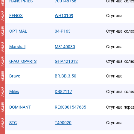
АКЦИЯ
HANS PRIES
700148756
Ступица коле
АКЦИЯ
FENOX
WH10109
Ступица
АКЦИЯ
OPTIMAL
04-P163
Ступица коле
АКЦИЯ
Marshall
M8140030
Ступица
АКЦИЯ
G-AUTOPARTS
GHA421012
Ступица коле
АКЦИЯ
Brave
BR.BB.3.50
Ступица
АКЦИЯ
Miles
DB82117
Ступица коле
АКЦИЯ
DOMINANT
RE60001547685
Ступица пере
АКЦИЯ
STC
T490020
Ступица