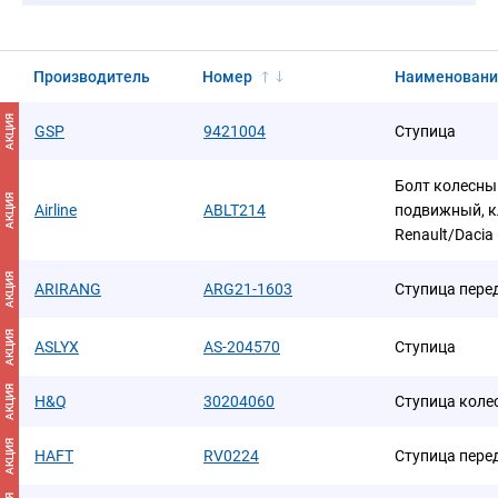
Производитель
Номер
Наименовани
АКЦИЯ
GSP
9421004
Ступица
Болт колесны
АКЦИЯ
Airline
ABLT214
подвижный, кл
Renault/Dacia
АКЦИЯ
ARIRANG
ARG21-1603
Ступица пере
АКЦИЯ
ASLYX
AS-204570
Ступица
АКЦИЯ
H&Q
30204060
Ступица колес
АКЦИЯ
HAFT
RV0224
Ступица пере