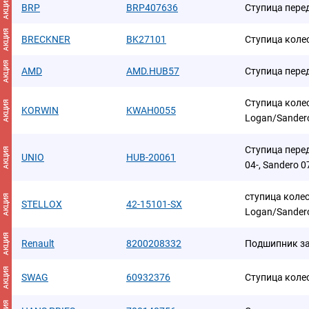
АКЦИЯ
BRP
BRP407636
Ступица пере
АКЦИЯ
BRECKNER
BK27101
Ступица коле
АКЦИЯ
AMD
AMD.HUB57
Ступица пере
Ступица коле
АКЦИЯ
KORWIN
KWAH0055
Logan/Sander
Ступица перед
АКЦИЯ
UNIO
HUB-20061
04-, Sandero 0
ступица колес
АКЦИЯ
STELLOX
42-15101-SX
Logan/Sandero
АКЦИЯ
Renault
8200208332
Подшипник за
АКЦИЯ
SWAG
60932376
Ступица коле