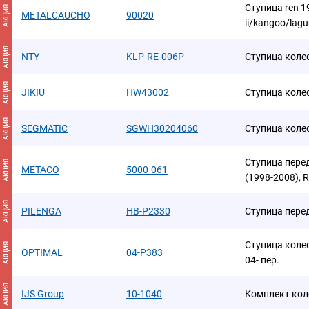
Ступица ren 19/
АКЦИЯ
METALCAUCHO
90020
ii/kangoo/lag
АКЦИЯ
NTY
KLP-RE-006P
Ступица коле
АКЦИЯ
JIKIU
HW43002
Ступица коле
АКЦИЯ
SEGMATIC
SGWH30204060
Ступица коле
Ступица передн
АКЦИЯ
METACO
5000-061
(1998-2008), 
АКЦИЯ
PILENGA
HB-P2330
Ступица пере
Ступица кол
АКЦИЯ
OPTIMAL
04-P383
04- пер.
АКЦИЯ
IJS Group
10-1040
Комплект ко