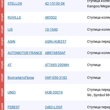
ступица колес
АКЦИЯ
STELLOX
42-15130-SX
Kangoo/Megan
АКЦИЯ
RUVILLE
485502
Ступица коле
АКЦИЯ
IJS
10-1040
Ступица коле
АКЦИЯ
ASIN
ASIN.HUB257
Ступица пере
АКЦИЯ
AUTOMOTOR FRANCE
ABR7685SAF
Ступица коле
АКЦИЯ
AT
AT7685-200WH
Ступица
АКЦИЯ
ВолгаАвтоПром
VAP-050-3182
Ступица
Ступица перед
АКЦИЯ
UNIO
HUB-20074
96-, Symbol 98-,
АКЦИЯ
FEBEST
2482-LOGF
Ступица пере