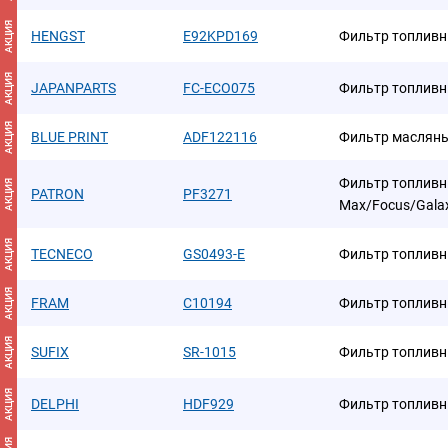
АКЦИЯ
HENGST
E92KPD169
Фильтр топлив
АКЦИЯ
JAPANPARTS
FC-ECO075
Фильтр топлив
АКЦИЯ
BLUE PRINT
ADF122116
Фильтр маслян
Фильтр топливны
АКЦИЯ
PATRON
PF3271
Max/Focus/Galax
АКЦИЯ
TECNECO
GS0493-E
Фильтр топлив
АКЦИЯ
FRAM
C10194
Фильтр топлив
АКЦИЯ
SUFIX
SR-1015
Фильтр топлив
АКЦИЯ
DELPHI
HDF929
Фильтр топлив