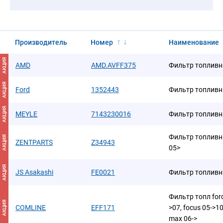
Производитель
Номер
Наименование
АКЦИЯ
AMD
AMD.AVFF375
Фильтр топлив
АКЦИЯ
Ford
1352443
Фильтр топливный
АКЦИЯ
MEYLE
7143230016
Фильтр топлив
Фильтр топливны
АКЦИЯ
ZENTPARTS
Z34943
05>
АКЦИЯ
JS Asakashi
FE0021
Фильтр топлив
Фильтр топл ford
АКЦИЯ
COMLINE
EFF171
>07, focus 05->10
max 06->