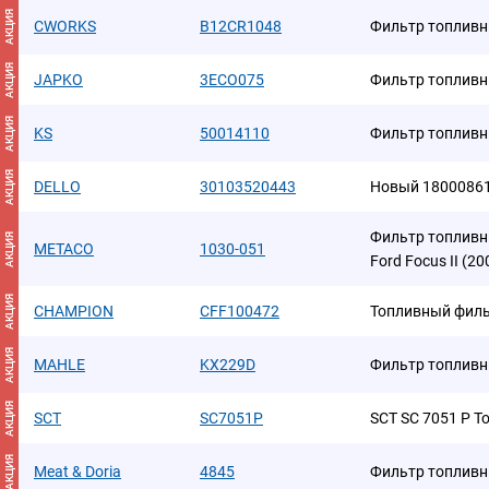
АКЦИЯ
CWORKS
B12CR1048
Фильтр топлив
АКЦИЯ
JAPKO
3ECO075
Фильтр топлив
АКЦИЯ
KS
50014110
Фильтр топлив
АКЦИЯ
DELLO
30103520443
Новый 18000861
Фильтр топливны
АКЦИЯ
METACO
1030-051
Ford Focus II (2
АКЦИЯ
CHAMPION
CFF100472
Топливный фил
АКЦИЯ
MAHLE
KX229D
Фильтр топлив
АКЦИЯ
SCT
SC7051P
SCT SC 7051 P 
АКЦИЯ
Meat & Doria
4845
Фильтр топливн