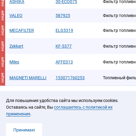
АКЦИЯ
ASHIKA
30-ECO075
Фильтр топлив
АКЦИЯ
VALEO
587925
Фильтр топлив
АКЦИЯ
MECAFILTER
ELG5319
Фильтр топлив
АКЦИЯ
Zekkert
KF-5377
Фильтр топлив
АКЦИЯ
Miles
AFFE013
Фильтр топливн
АКЦИЯ
MAGNETI MARELLI
153071760253
Топливный фил
Для повышения удобства сайта мы используем cookies.
Оставаясь на сайте, Вы
соглашаетесь с политикой их
применения
.
2026 © ООО «ЮРАЛ»
Принимаю