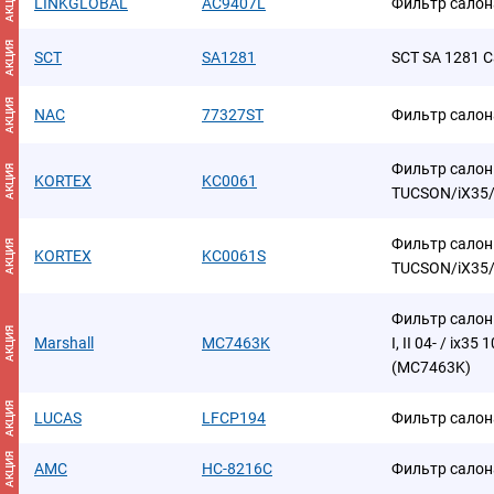
АКЦИЯ
LINKGLOBAL
AC9407L
Фильтр салон
АКЦИЯ
SCT
SA1281
SCT SA 1281 
АКЦИЯ
NAC
77327ST
Фильтр салон
Фильтр сало
АКЦИЯ
KORTEX
KC0061
TUCSON/iX35/
Фильтр сало
АКЦИЯ
KORTEX
KC0061S
TUCSON/iX35/
Фильтр салон
АКЦИЯ
Marshall
MC7463K
I, II 04- / ix35 
(MC7463K)
АКЦИЯ
LUCAS
LFCP194
Фильтр салон
АКЦИЯ
AMC
HC-8216C
Фильтр салон