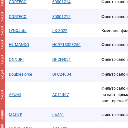
АКЦИЯ
CORTECO
80001214
Фильтр салон
АКЦИЯ
CORTECO
80001215
Фильтр салон
АКЦИЯ
LYNXauto
LK-3022
Комплект фил
АКЦИЯ
HL MANDO
HC971332E250
Фильтр салон
АКЦИЯ
ONNURI
GFCH-031
Фильтр сало
АКЦИЯ
Double Force
DFC24004
Фильтр сало
Фильтр салонн
АКЦИЯ
AZUMI
AC11407
по наст. врем
наст. время 
АКЦИЯ
MAHLE
LA301
Фильтр салон