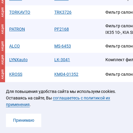
АКЦИЯ
TORKAVTO
TRK3726
Фильтр салонны
Фильтр салон
АКЦИЯ
PATRON
PF2168
IX35 10-, KIA 
АКЦИЯ
ALCO
MS-6453
Фильтр салон
АКЦИЯ
LYNXauto
LK-3041
Комплект фил
АКЦИЯ
KROSS
KM04-01352
Фильтр сало
Фильтр салон
АКЦИЯ
Для повышения удобства сайта мы используем cookies.
GANZ
GIR03022
KIA SPORTAGE 
Оставаясь на сайте, Вы
соглашаетесь с политикой их
применения
.
АКЦИЯ
SUFIX
SSC-1023
Фильтр салон
Принимаю
АКЦИЯ
JS Asakashi
AC9407B-K
Комплект де