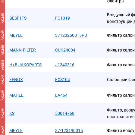
Элантра
Воздушный фи
АКЦИЯ
BESF1TS
FC1019
конструкции 
АКЦИЯ
MEYLE
37123260015PD
Фильтр салон
АКЦИЯ
MANN-FILTER
CUK24004
Фильтр салон
АКЦИЯ
H+B JAKOPARTS
J1340316
Фильтр салон
АКЦИЯ
FENOX
FCS104
Салонный фи
АКЦИЯ
MAHLE
LA464
Фильтр салон
Фильтр, возд
АКЦИЯ
KS
50014768
пространстве
АКЦИЯ
MEYLE
37-123190015
Фильтр возду