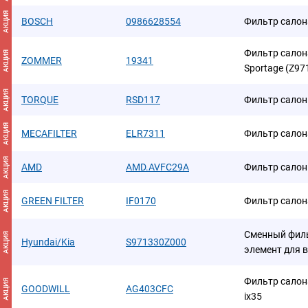
АКЦИЯ
BOSCH
0986628554
Фильтр салон
Фильтр салона 
АКЦИЯ
ZOMMER
19341
Sportage (Z9
АКЦИЯ
TORQUE
RSD117
Фильтр сало
АКЦИЯ
MECAFILTER
ELR7311
Фильтр салон
АКЦИЯ
AMD
AMD.AVFC29A
Фильтр сало
АКЦИЯ
GREEN FILTER
IF0170
Фильтр салон
Сменный фил
АКЦИЯ
Hyundai/Kia
S971330Z000
элемент для 
Фильтр салон
АКЦИЯ
GOODWILL
AG403CFC
ix35