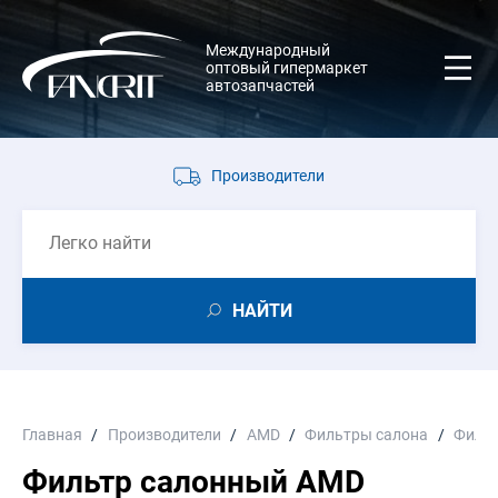
Международный
оптовый гипермаркет
автозапчастей
Производители
НАЙТИ
Главная
Производители
AMD
Фильтры салона
Фильт
Фильтр салонный AMD