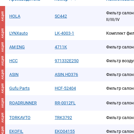
Фильтр салон
АКЦИЯ
HOLA
SC442
II/III/IV
АКЦИЯ
LYNXauto
LK-4003-1
Комплект фил
АКЦИЯ
AM ENG
4711K
Фильтр салон
АКЦИЯ
HCC
971332E250
Фильтр возд
АКЦИЯ
ASIN
ASIN.HD376
Фильтр сало
АКЦИЯ
Gufu Parts
HCF-52404
Фильтр салон
АКЦИЯ
ROADRUNNER
RR-0012FL
Фильтр сало
АКЦИЯ
TORKAVTO
TRK3792
Фильтр салонн
АКЦИЯ
EKOFIL
EKO04155
Фильтр салон