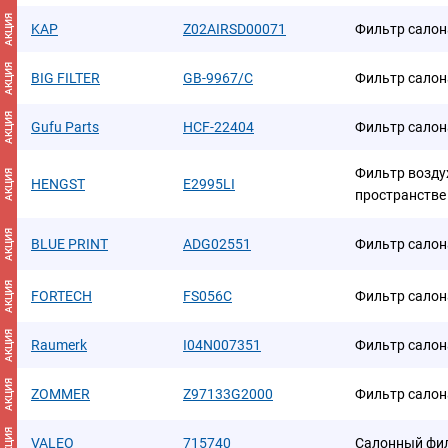
АКЦИЯ
KAP
Z02AIRSD00071
Фильтр салон
АКЦИЯ
BIG FILTER
GB-9967/C
Фильтр салон
АКЦИЯ
Gufu Parts
HCF-22404
Фильтр салон
Фильтр возду
АКЦИЯ
HENGST
E2995LI
пространстве
АКЦИЯ
BLUE PRINT
ADG02551
Фильтр салон
АКЦИЯ
FORTECH
FS056C
Фильтр салон
АКЦИЯ
Raumerk
I04N007351
Фильтр салон
АКЦИЯ
ZOMMER
Z97133G2000
Фильтр салон
АКЦИЯ
VALEO
715740
Салонный фи