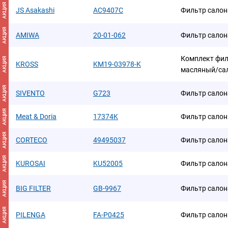
АКЦИЯ
JS Asakashi
AC9407C
Фильтр салон
АКЦИЯ
AMIWA
20-01-062
Фильтр салон
Комплект фил
АКЦИЯ
KROSS
KM19-03978-K
масляный/са
АКЦИЯ
SIVENTO
G723
Фильтр салон
АКЦИЯ
Meat & Doria
17374K
Фильтр сало
АКЦИЯ
CORTECO
49495037
Фильтр салон
АКЦИЯ
KUROSAI
KU52005
Фильтр салон
АКЦИЯ
BIG FILTER
GB-9967
Фильтр салон
АКЦИЯ
PILENGA
FA-P0425
Фильтр сало