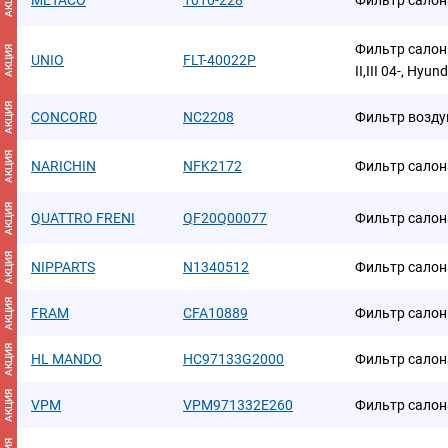
АКЦИЯ
METACO
1010-228
Фильтр салона
Фильтр салонн
АКЦИЯ
UNIO
FLT-40022P
II,III 04-, Hyund
АКЦИЯ
CONCORD
NC2208
Фильтр возду
АКЦИЯ
NARICHIN
NFK2172
Фильтр салон
АКЦИЯ
QUATTRO FRENI
QF20Q00077
Фильтр салон
АКЦИЯ
NIPPARTS
N1340512
Фильтр салон
АКЦИЯ
FRAM
CFA10889
Фильтр сало
АКЦИЯ
HL MANDO
HC97133G2000
Фильтр салон
АКЦИЯ
VPM
VPM971332E260
Фильтр салон