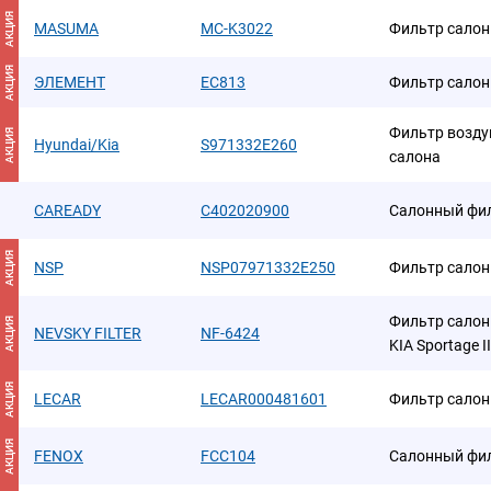
АКЦИЯ
MASUMA
MC-K3022
Фильтр сало
АКЦИЯ
ЭЛЕМЕНТ
EC813
Фильтр сало
Фильтр возду
АКЦИЯ
Hyundai/Kia
S971332E260
салона
CAREADY
C402020900
Салонный фи
АКЦИЯ
NSP
NSP07971332E250
Фильтр салонн
Фильтр салонн
АКЦИЯ
NEVSKY FILTER
NF-6424
KIA Sportage II,
АКЦИЯ
LECAR
LECAR000481601
Фильтр сало
АКЦИЯ
FENOX
FCC104
Салонный фи