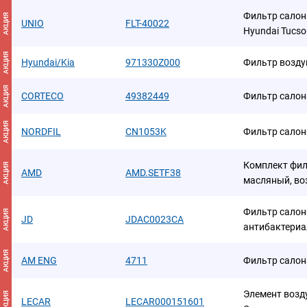
Фильтр салонны
АКЦИЯ
UNIO
FLT-40022
Hyundai Tucson 
АКЦИЯ
Hyundai/Kia
971330Z000
Фильтр возду
АКЦИЯ
CORTECO
49382449
Фильтр салон
АКЦИЯ
NORDFIL
CN1053K
Фильтр салон
Комплект фил
АКЦИЯ
AMD
AMD.SETF38
масляный, во
Фильтр салон
АКЦИЯ
JD
JDAC0023CA
антибактери
АКЦИЯ
AM ENG
4711
Фильтр салон
Элемент возд
АКЦИЯ
LECAR
LECAR000151601