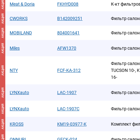
АКЦИЯ
Meat & Doria
FKHYD008
К-кт фильтро
АКЦИЯ
CWORKS
B142009251
Фильтр салон
АКЦИЯ
MOBILAND
804001641
Фильтр сало
АКЦИЯ
Miles
AFW1370
Фильтр сало
Фильтр салона
АКЦИЯ
NTY
FCF-KA-312
TUCSON 10-, KI
16-
АКЦИЯ
LYNXauto
LAC-1907
Фильтр сало
АКЦИЯ
LYNXauto
LAC-1907C
Фильтр салон
АКЦИЯ
KROSS
KM19-03977-K
Комплект фи
АКЦИЯ
ONNURI
GFCK-024
Фильтр салон