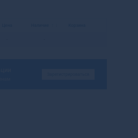
Балахна
Балашиха
Балашов
Балей
Цена
Наличие
Корзина
Балтийск
Барабинск
-
-
Барнаул
Барыш
Батайск
Бахчисарай
ации
Зарегистрироваться
Бежецк
ценам
Белая Калитва
Белая Холуница
Белгород
Белебей
Белев
Белинский
Белово
Белогорск