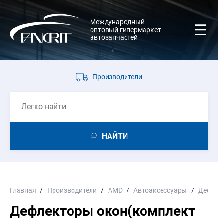
Международный
оптовый гипермаркет
автозапчастей
Производители
НАЙТИ
Главная
Производители
AMD
Автоаксессуары
Дефле
Дефлекторы окон(комплект