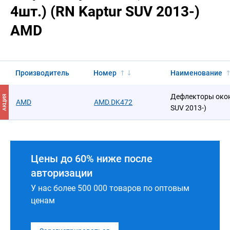
4шт.) (RN Kaptur SUV 2013-)
AMD
Производитель
Номер
Наименование
Дефлекторы окон
АКЦИЯ
AMD
AMD.DK472
SUV 2013-)
Цены до 60% ниже после
авторизации
У нас более 500 000 товаров по оптовым
ценам