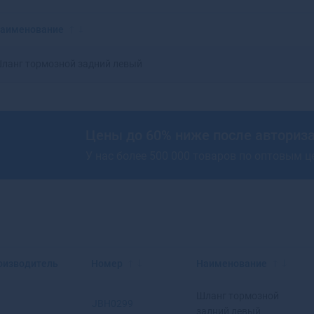
Красноярск
Аксай
Нижний Новгород
Алагир
аименование
Омск
Алапаевск
Оренбург
Алатырь
ланг тормозной задний левый
Пенза
Алдан
Пермь
Алейск
Ростов-на-Дону
Александров
Рязань
Александровск
Цены до 60% ниже после авториз
Самара
Александровск-
У нас более 500 000 товаров по оптовым 
Саратов
Сахалинский
Ставрополь
Алексеевка
Тюмень
Алексин
Уфа
Алзамай
Челябинск
Алупка
Ярославль
Алушта
Альметьевск
оизводитель
Номер
Наименование
Амурск
Анадырь
Шланг тормозной
JBH0299
Анапа
задний левый