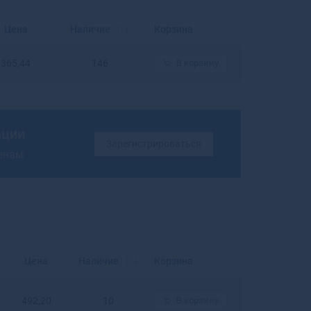
Балахна
Балашиха
Цена
Наличие
Корзина
Балашов
Балей
365,44
146
В корзину
Балтийск
Барабинск
Барнаул
Барыш
ации
Батайск
Зарегистрироваться
ценам
Бахчисарай
Бежецк
Белая Калитва
Белая Холуница
Белгород
Белебей
Белев
Цена
Наличие
Корзина
Белинский
Белово
492,20
10
В корзину
Белогорск