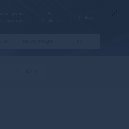
поставщиком
Ру
En
Вход
Миасс
ть клиентом
СТИ
РЕГИСТРАЦИЯ
ЛК
Б
Бабаево
Бабушкин
НАЙТИ
Бавлы
Багратионовск
Байкальск
Баймак
Бакал
Баксан
Балабаново
Балаково