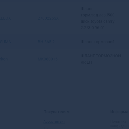
Артемовский
Шланг
Архангельск
торм.зад.лев.l500
ELLOX
2700225SX
Асбест
диск.toyota camry
Асино
2.2/3.0 96-01
Астрахань
Аткарск
SUMA
BH-565-2
Шланг тормозной
Ахтубинск
Ахтубинск-7
ШЛАНГ ТОРМОЗНОЙ
rkon
MK080015
Ачинск
RR LH
Аша
Покупателям
Информа
Ассортимент
Политика
конфиденц