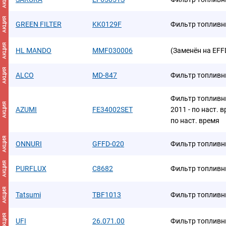
АКЦИЯ
GREEN FILTER
KK0129F
Фильтр топлив
АКЦИЯ
HL MANDO
MMF030006
(Заменён на EF
АКЦИЯ
ALCO
MD-847
Фильтр топлив
Фильтр топливн
АКЦИЯ
AZUMI
FE34002SET
2011 - по наст. 
по наст. время
АКЦИЯ
ONNURI
GFFD-020
Фильтр топлив
АКЦИЯ
PURFLUX
C8682
Фильтр топлив
АКЦИЯ
Tatsumi
TBF1013
Фильтр топливн
АКЦИЯ
UFI
26.071.00
Фильтр топлив