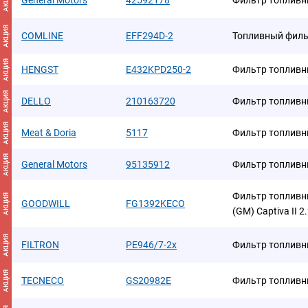
АКЦИЯ
General Motors
42592178
Фильтр топливн
АКЦИЯ
COMLINE
EFF294D-2
Топливный фил
АКЦИЯ
HENGST
E432KPD250-2
Фильтр топливн
АКЦИЯ
DELLO
210163720
Фильтр топлив
АКЦИЯ
Meat & Doria
5117
Фильтр топлив
АКЦИЯ
General Motors
95135912
Фильтр топлив
Фильтр топлив
АКЦИЯ
GOODWILL
FG1392KECO
(GM) Captiva II 2
АКЦИЯ
FILTRON
PE946/7-2x
Фильтр топлив
АКЦИЯ
TECNECO
GS20982E
Фильтр топлив